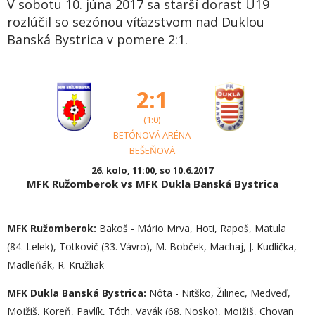
V sobotu 10. júna 2017 sa starší dorast U19
rozlúčil so sezónou víťazstvom nad Duklou
Banská Bystrica v pomere 2:1.
2:1
(1:0)
BETÓNOVÁ ARÉNA
BEŠEŇOVÁ
26. kolo, 11:00, so 10.6.2017
MFK Ružomberok vs MFK Dukla Banská Bystrica
MFK Ružomberok:
Bakoš - Mário Mrva, Hoti, Rapoš, Matula
(84. Lelek), Totkovič (33. Vávro), M. Bobček, Machaj, J. Kudlička,
Madleňák, R. Kružliak
MFK Dukla Banská Bystrica:
Nôta - Nitško, Žilinec, Medveď,
Mojžiš, Koreň, Pavlík, Tóth, Vavák (68. Nosko), Mojžiš, Chovan