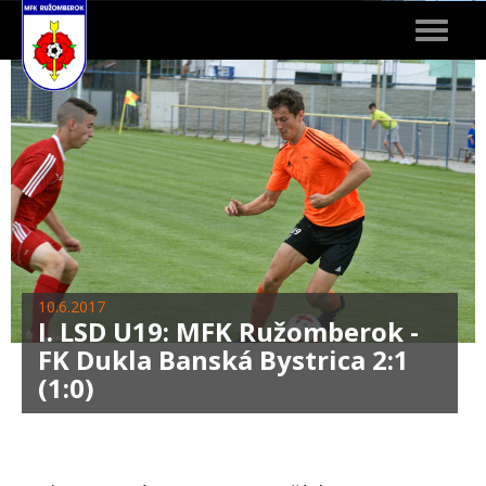
Toggle
navigat
10.6.2017
I. LSD U19: MFK Ružomberok -
FK Dukla Banská Bystrica 2:1
(1:0)