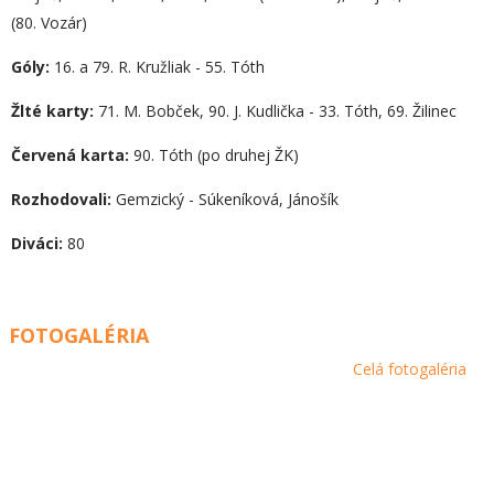
(80. Vozár)
Góly:
16. a 79. R. Kružliak - 55. Tóth
Žlté karty:
71. M. Bobček, 90. J. Kudlička - 33. Tóth, 69. Žilinec
Červená karta:
90. Tóth (po druhej ŽK)
Rozhodovali:
Gemzický - Súkeníková, Jánošík
Diváci:
80
FOTOGALÉRIA
Celá fotogaléria