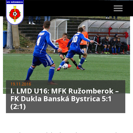
Toggle
navigat
19.11.2016
I. LMD U16: MFK Ružomberok –
FK Dukla Banská Bystrica 5:1
(2:1)