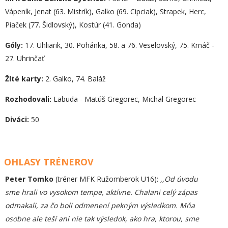
Vápeník, Jenat (63. Mistrík), Galko (69. Cipciak), Strapek, Herc,
Piaček (77. Šidlovský), Kostúr (41. Gonda)
Góly:
17. Uhliarik, 30. Pohánka, 58. a 76. Veselovský, 75. Krnáč -
27. Uhrinčať
Žlté karty:
2. Galko, 74. Baláž
Rozhodovali:
Labuda - Matúš Gregorec, Michal Gregorec
Diváci:
50
OHLASY TRÉNEROV
Peter Tomko
(tréner MFK Ružomberok U16):
,,Od úvodu
sme hrali vo vysokom tempe, aktívne. Chalani celý zápas
odmakali, za čo boli odmenení pekným výsledkom. Mňa
osobne ale teší ani nie tak výsledok, ako hra, ktorou, sme