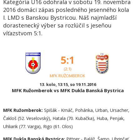
Kategória U16 odohrala v sobotu 19. novembra
2016 domáci zápas posledného jesenného kola
I. LMD s Banskou Bystricou. Náš najmladší
dorastenecký výber sa rozlúčil s jeseňou
víťazstvom 5:1.
5:1
(2:1)
MFK RUŽOMBEROK
13. kolo, 13:15, so 19.11.2016
MFK Ružomberok vs MFK Dukla Banská Bystrica
MFK Ružomberok:
Spišák - Krnáč, Pohánka, Urban, Ursacher,
Čakloš (52. Veselovský), Hatala (70. Kubačka), Huba, Penjak,
Uhliarik (77. Varga), Rigo (61. Olos)
MFK Dukla Banská Bystrica:
Pittner - Baláž, Šamo, Uhrinčať,