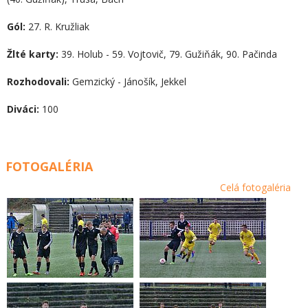
Gól:
27. R. Kružliak
Žlté karty:
39. Holub - 59. Vojtovič, 79. Gužiňák, 90. Pačinda
Rozhodovali:
Gemzický - Jánošík, Jekkel
Diváci:
100
FOTOGALÉRIA
Celá fotogaléria