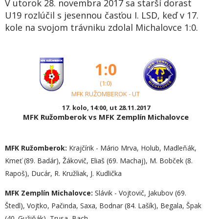
V utorok 28. novembra 2017 sa starší dorast
U19 rozlúčil s jesennou časťou I. LSD, keď v 17.
kole na svojom trávniku zdolal Michalovce 1:0.
1:0
(1:0)
MFK RUŽOMBEROK - UT
17. kolo, 14:00, ut 28.11.2017
MFK Ružomberok vs MFK Zemplín Michalovce
MFK Ružomberok:
Krajčírik - Mário Mrva, Holub, Madleňák,
Kmeť (89. Badár), Žákovič, Eliaš (69. Machaj), M. Bobček (8.
Rapoš), Ducár, R. Kružliak, J. Kudlička
MFK Zemplín Michalovce:
Slávik - Vojtovič, Jakubov (69.
Štedl), Vojtko, Pačinda, Saxa, Bodnar (84. Lašík), Begala, Špak
(40. Gužiňák), Trusa, Bach