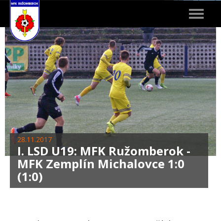
Toggle
navigat
28.11.2017
I. LSD U19: MFK Ružomberok -
MFK Zemplín Michalovce 1:0
(1:0)