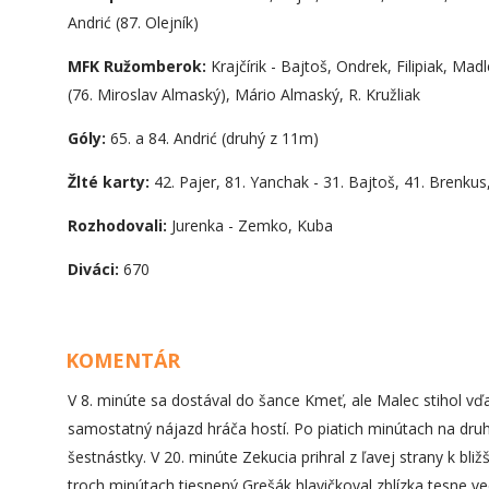
Andrić (87. Olejník)
MFK Ružomberok:
Krajčírik - Bajtoš, Ondrek, Filipiak, Ma
(76. Miroslav Almaský), Mário Almaský, R. Kružliak
Góly:
65. a 84. Andrić (druhý z 11m)
Žlté karty:
42. Pajer, 81. Yanchak - 31. Bajtoš, 41. Brenku
Rozhodovali:
Jurenka - Zemko, Kuba
Diváci:
670
KOMENTÁR
V 8. minúte sa dostával do šance Kmeť, ale Malec stihol vďa
samostatný nájazd hráča hostí. Po piatich minútach na druhe
šestnástky. V 20. minúte Zekucia prihral z ľavej strany k bliž
troch minútach tiesnený Grešák hlavičkoval zblízka tesne ved