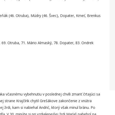
dleňák (46. Otruba), Múdry (46. Švec), Dopater, Kmeť, Brenkus
s, 69. Otruba, 71. Mário Almaský, 78. Dopater, 83. Ondrek
ka včasnému vybehnutiu v poslednej chvíli zmariť črtajúci sa
j strane Krajčírik chytil Grešákove zakončenie z vnútra
šej žrdi, kam si nabiehal Andrić, ktorý však minul bránu. Po
ľa. V 30. minúte si pri vzdialenejšej žrdi Maťaš nabehol na