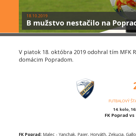
18.10.2019
B mužstvo nestačilo na Popra
V piatok 18. októbra 2019 odohral tím MFK R
domácim Popradom.
FUTBALOVÝ ŠT
14. kolo, 16
FK Poprad v
FK Poprad:
Malec - Yanchak, Pajer, Horváth, Zekucia, Gallo