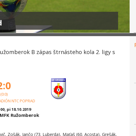
d
užomberok B zápas štrnásteho kola 2. ligy s
2:0
(0:0)
ADIÓN NTC POPRAD
:00, pi 18.10.2019
s MFK Ružomberok
vič, Zošák, Jančo (73. Luberda), Maťaš (60. Acosta), Grešák,