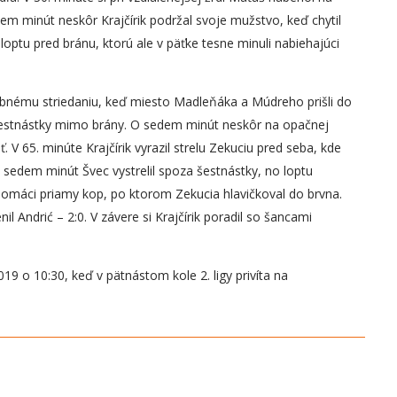
dem minút neskôr Krajčírik podržal svoje mužstvo, keď chytil
optu pred bránu, ktorú ale v päťke tesne minuli nabiehajúci
bnému striedaniu, keď miesto Madleňáka a Múdreho prišli do
 šestnástky mimo brány. O sedem minút neskôr na opačnej
. V 65. minúte Krajčírik vyrazil strelu Zekuciu pred seba, kde
O sedem minút Švec vystrelil spoza šestnástky, no loptu
i domáci priamy kop, po ktorom Zekucia hlavičkoval do brvna.
l Andrić – 2:0. V závere si Krajčírik poradil so šancami
19 o 10:30, keď v pätnástom kole 2. ligy privíta na