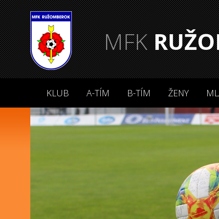
MFK
RUŽO
KLUB
A-TÍM
B-TÍM
ŽENY
ML