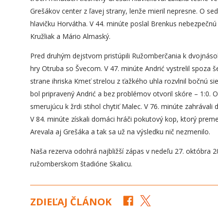
Grešákov center z ľavej strany, lenže mieril nepresne. O se
hlavičku Horvátha. V 44. minúte poslal Brenkus nebezpečnú l
Kružliak a Mário Almaský.
Pred druhým dejstvom pristúpili Ružomberčania k dvojnáso
hry Otruba so Švecom. V 47. minúte Andrić vystrelil spoza
strane ihriska Kmeť strelou z ťažkého uhla rozvlnil bočnú sieť
bol pripravený Andrić a bez problémov otvoril skóre – 1:0. 
smerujúcu k žrdi stihol chytiť Malec. V 76. minúte zahrával
V 84. minúte získali domáci hráči pokutový kop, ktorý premeni
Arevala aj Grešáka a tak sa už na výsledku nič nezmenilo.
Naša rezerva odohrá najbližší zápas v nedeľu 27. októbra 20
ružomberskom štadióne Skalicu.
ZDIEĽAJ ČLÁNOK