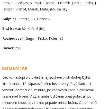
Straka – Bočkay, S. Pavlík, Doroš, Husarčík, Jurišta, Fecko, J.
Jendroľ, Krištof, Marek, Matej (65. Kaliský)
Góly:
79. Planeta, 87. Hrtánek
Žltá karta:
82. Krištof (RK)
Rozhodovali:
Gago – Krško, Kolesnáč
Diváci:
200
KOMENTÁR
Béčko nastúpilo v oklieštenej zostave proti druhej Bytči,
ktorá ťahala 12-zápasovú sériu bez prehry. Prvú šancu si
vytvorili domáci v 6. minúte, po rohovom kope hlavičkovali
tesne nad bránu. V 22. minúte Bytčania opäť pohrozili po
rohovom kope, aj v tomto prípade minuli bránu. O päť minút
podržal ružomberský brankár Bartolomej Straka svoj tím,