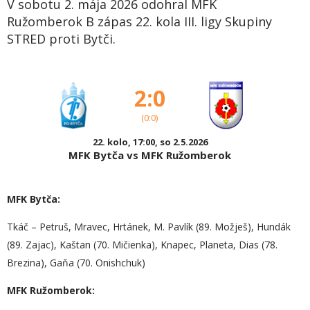
V sobotu 2. mája 2026 odohral MFK
Ružomberok B zápas 22. kola III. ligy Skupiny
STRED proti Bytči.
2:0
(0:0)
22. kolo, 17:00, so 2.5.2026
MFK Bytča vs MFK Ružomberok
MFK Bytča:
Tkáč – Petruš, Mravec, Hrtánek, M. Pavlík (89. Možješ), Hundák
(89. Zajac), Kaštan (70. Mičienka), Knapec, Planeta, Dias (78.
Brezina), Gaňa (70. Onishchuk)
MFK Ružomberok: