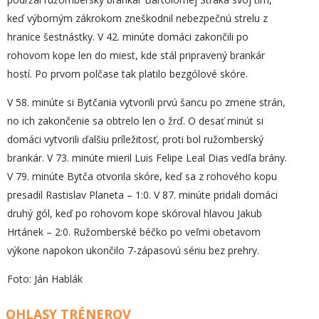
keď výborným zákrokom zneškodnil nebezpečnú strelu z
hranice šestnástky. V 42. minúte domáci zakončili po
rohovom kope len do miest, kde stál pripravený brankár
hostí. Po prvom polčase tak platilo bezgólové skóre.
V 58. minúte si Bytčania vytvorili prvú šancu po zmene strán,
no ich zakončenie sa obtrelo len o žrď. O desať minút si
domáci vytvorili ďalšiu príležitosť, proti bol ružomberský
brankár. V 73. minúte mieril Luis Felipe Leal Dias vedľa brány.
V 79. minúte Bytča otvorila skóre, keď sa z rohového kopu
presadil Rastislav Planeta – 1:0. V 87. minúte pridali domáci
druhý gól, keď po rohovom kope skóroval hlavou Jakub
Hrtánek – 2:0. Ružomberské béčko po veľmi obetavom
výkone napokon ukončilo 7-zápasovú sériu bez prehry.
Foto: Ján Hablák
OHLASY TRÉNEROV