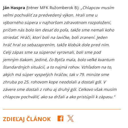
Ján Haspra
(tréner MFK Ružomberok B):
„Chlapcov musím
veľmi pochváliť za predvedený výkon. Hrali sme u
výborného súpera v najhoršom zdravotnom rozpoložení,
pričom nás bolo len desať do poľa, takže sme nemali koho
striedať. Hráči, ktorí boli na lavičke, boli zranení. Jeden
hráč hral so sebazaprením, takže klobúk dole pred ním.
Celý zápas sme sa súperovi vyrovnali, boli sme pod
jemným tlakom. Jediné, čo Bytča mala, bolo veľké kvantum
štandardných situácií, a to najmä rohov. Vzhľadom na to,
akých má súper vyspelých hráčov, tak v 79. minúte sme
zhruba po 25. rohovom kope neodolali a dostali gól. V
závere sme dostali z rohu aj druhý gól. Celkovo však musím
chlapcov pochváliť, ako sa držali a ako pristúpili k zápasu.“
ZDIEĽAJ ČLÁNOK