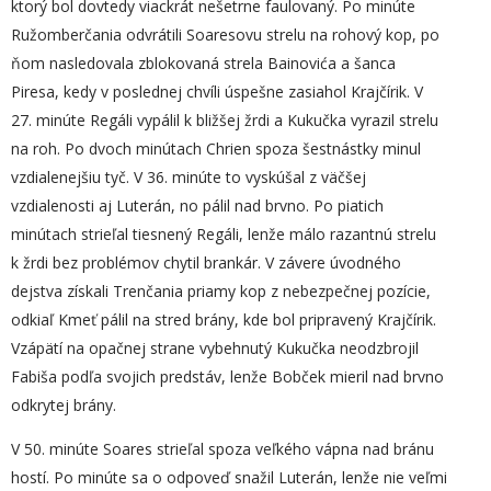
ktorý bol dovtedy viackrát nešetrne faulovaný. Po minúte
Ružomberčania odvrátili Soaresovu strelu na rohový kop, po
ňom nasledovala zblokovaná strela Bainovića a šanca
Piresa, kedy v poslednej chvíli úspešne zasiahol Krajčírik. V
27. minúte Regáli vypálil k bližšej žrdi a Kukučka vyrazil strelu
na roh. Po dvoch minútach Chrien spoza šestnástky minul
vzdialenejšiu tyč. V 36. minúte to vyskúšal z väčšej
vzdialenosti aj Luterán, no pálil nad brvno. Po piatich
minútach strieľal tiesnený Regáli, lenže málo razantnú strelu
k žrdi bez problémov chytil brankár. V závere úvodného
dejstva získali Trenčania priamy kop z nebezpečnej pozície,
odkiaľ Kmeť pálil na stred brány, kde bol pripravený Krajčírik.
Vzápätí na opačnej strane vybehnutý Kukučka neodzbrojil
Fabiša podľa svojich predstáv, lenže Bobček mieril nad brvno
odkrytej brány.
V 50. minúte Soares strieľal spoza veľkého vápna nad bránu
hostí. Po minúte sa o odpoveď snažil Luterán, lenže nie veľmi