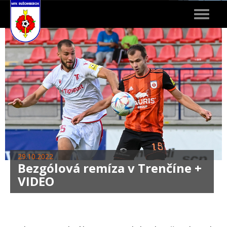
Toggle
navigat
29.10.2022
Bezgólová remíza v Trenčíne +
VIDEO