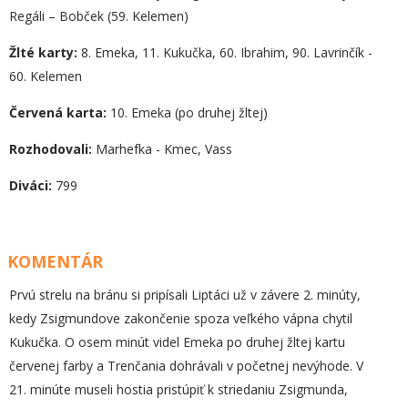
Regáli – Bobček (59. Kelemen)
Žlté karty:
8. Emeka, 11. Kukučka, 60. Ibrahim, 90. Lavrinčík -
60. Kelemen
Červená karta:
10. Emeka (po druhej žltej)
Rozhodovali:
Marhefka - Kmec, Vass
Diváci:
799
KOMENTÁR
Prvú strelu na bránu si pripísali Liptáci už v závere 2. minúty,
kedy Zsigmundove zakončenie spoza veľkého vápna chytil
Kukučka. O osem minút videl Emeka po druhej žltej kartu
červenej farby a Trenčania dohrávali v početnej nevýhode. V
21. minúte museli hostia pristúpiť k striedaniu Zsigmunda,