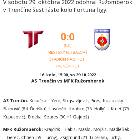
V sobotu 29. októbra 2022 odohral Ružomberok
v Trenčíne šestnáste kolo Fortuna ligy.
0:0
(0:0)
MESTSKÝ FUTBALOVÝ
ŠTADIÓN NA SIHOTI
TRENČÍN - UT
16. kolo, 15:00, so 29.10.2022
AS Trenčín vs MFK Ružomberok
AS Trenčín:
Kukučka – Yem, Stojsavljevič, Pires, Kozlovský –
Bainović (84. Ďuriška), Lavrinčík, Ibrahim (75. Hollý) – Kmeť (75.
Kupusović), Emeka, Soares (90.+1 Gajdoš)
MFK Ružomberok:
Krajčírik – Fabiš, Maslo, Mojžiš, Madleňák
– Gerec, Chrien (59. Tučný), Zsigmund (21. Luterán), Lichý,