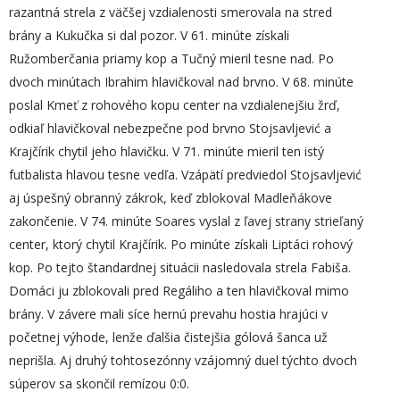
razantná strela z väčšej vzdialenosti smerovala na stred
brány a Kukučka si dal pozor. V 61. minúte získali
Ružomberčania priamy kop a Tučný mieril tesne nad. Po
dvoch minútach Ibrahim hlavičkoval nad brvno. V 68. minúte
poslal Kmeť z rohového kopu center na vzdialenejšiu žrď,
odkiaľ hlavičkoval nebezpečne pod brvno Stojsavljević a
Krajčírik chytil jeho hlavičku. V 71. minúte mieril ten istý
futbalista hlavou tesne vedľa. Vzápätí predviedol Stojsavljević
aj úspešný obranný zákrok, keď zblokoval Madleňákove
zakončenie. V 74. minúte Soares vyslal z ľavej strany strieľaný
center, ktorý chytil Krajčírik. Po minúte získali Liptáci rohový
kop. Po tejto štandardnej situácii nasledovala strela Fabiša.
Domáci ju zblokovali pred Regáliho a ten hlavičkoval mimo
brány. V závere mali síce hernú prevahu hostia hrajúci v
početnej výhode, lenže ďalšia čistejšia gólová šanca už
neprišla. Aj druhý tohtosezónny vzájomný duel týchto dvoch
súperov sa skončil remízou 0:0.