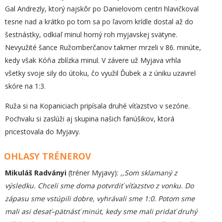
Gal Andrezly, ktorý najskôr po Danielovom centri hlavičkoval
tesne nad a krátko po tom sa po ľavom krídle dostal až do
šestnástky, odkiaľ minul horný roh myjavskej svätyne.
Nevyužité šance Ružomberčanov takmer mrzeli v 86. minúte,
kedy však Kóňa zblízka minul. V závere už Myjava vrhla
všetky svoje sily do útoku, čo využil Ďubek a z úniku uzavrel
skóre na 1:3.
Ruža si na Kopaniciach pripísala druhé víťazstvo v sezóne.
Pochvalu si zaslúži aj skupina našich fanúšikov, ktorá
pricestovala do Myjavy.
OHLASY TRÉNEROV
Mikuláš Radványi
(tréner Myjavy):
,,Som sklamaný z
výsledku. Chceli sme doma potvrdiť víťazstvo z vonku. Do
zápasu sme vstúpili dobre, vyhrávali sme 1:0. Potom sme
mali asi desať–pätnásť minút, kedy sme mali pridať druhý