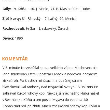
Góly:
19. Kóňa – 40. J. Maslo, 71. P. Maslo, 90+1. Ďubek
Žlté karty:
81. Bílovský – 7. Lačný, 90. Menich
Rozhodovali:
Hrčka – Lieskovský, Žákech
Diváci:
1890
KOMENTÁR
V 5. minúte to vyskúšal spoza veľkého vápna Machovec, ale
jeho zblokovanú strelu postrážil Macík a nedovolil domácim
získať roh. Po šiestich minútach na opačnej strane
hlavičkoval Gal Andrezly nad myjavskú svätyňu. V 19. minúte
zahrával Kukoľ rohový kop. Niekdajší hráč nášho klubu našiel
v šestnástke Kóňu a ten poslal Myjavu do vedenia 1:0.
Kopaničiari boli pri chuti. Macík zneškodnil priamy kop Kóňu a