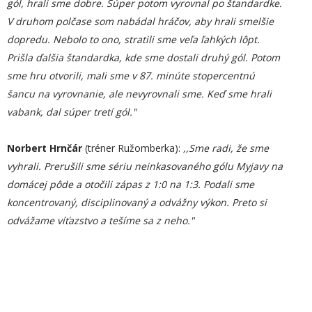
gól, hrali sme dobre. Súper potom vyrovnal po štandardke.
V druhom polčase som nabádal hráčov, aby hrali smelšie
dopredu. Nebolo to ono, stratili sme veľa ľahkých lôpt.
Prišla ďalšia štandardka, kde sme dostali druhý gól. Potom
sme hru otvorili, mali sme v 87. minúte stopercentnú
šancu na vyrovnanie, ale nevyrovnali sme. Keď sme hrali
vabank, dal súper tretí gól."
Norbert Hrnčár
(tréner Ružomberka):
,,Sme radi, že sme
vyhrali. Prerušili sme sériu neinkasovaného gólu Myjavy na
domácej pôde a otočili zápas z 1:0 na 1:3. Podali sme
koncentrovaný, disciplinovaný a odvážny výkon. Preto si
odvážame víťazstvo a tešíme sa z neho."