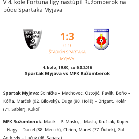
V 4. kole Fortuna ligy nastúpil Ružomberok na
pôde Spartaka Myjava.
1:3
(1:1)
ŠTADIÓN SPARTAKA
MYJAVA
4. kolo, 19:00, so 6.8.2016
Spartak Myjava vs MFK Ružomberok
Spartak Myjava:
Solnička – Machovec, Ostojić, Pavlík, Beňo –
Kóňa, Marček (62. Bílovský), Duga (80. Holiš) – Brigant, Kolár
(71. Sabler), Kukoľ
MFK Ružomberok:
Macík – P. Maslo, J. Maslo, Kružliak, Kupec
– Nagy – Daniel (88. Menich), Chrien, Mareš (77. Ďubek), Gal-
Andrezly – Lačný (46. Sapara)