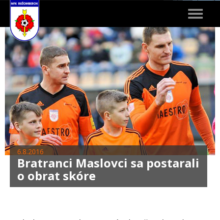
Toggle
navigat
6.8.2016
Bratranci Maslovci sa postarali
o obrat skóre