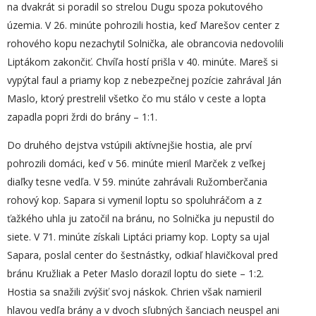
na dvakrát si poradil so strelou Dugu spoza pokutového
územia. V 26. minúte pohrozili hostia, keď Marešov center z
rohového kopu nezachytil Solnička, ale obrancovia nedovolili
Liptákom zakončiť. Chvíľa hostí prišla v 40. minúte. Mareš si
vypýtal faul a priamy kop z nebezpečnej pozície zahrával Ján
Maslo, ktorý prestrelil všetko čo mu stálo v ceste a lopta
zapadla popri žrdi do brány – 1:1.
Do druhého dejstva vstúpili aktívnejšie hostia, ale prví
pohrozili domáci, keď v 56. minúte mieril Marček z veľkej
diaľky tesne vedľa. V 59. minúte zahrávali Ružomberčania
rohový kop. Sapara si vymenil loptu so spoluhráčom a z
ťažkého uhla ju zatočil na bránu, no Solnička ju nepustil do
siete. V 71. minúte získali Liptáci priamy kop. Lopty sa ujal
Sapara, poslal center do šestnástky, odkiaľ hlavičkoval pred
bránu Kružliak a Peter Maslo dorazil loptu do siete – 1:2.
Hostia sa snažili zvýšiť svoj náskok. Chrien však namieril
hlavou vedľa brány a v dvoch sľubných šanciach neuspel ani