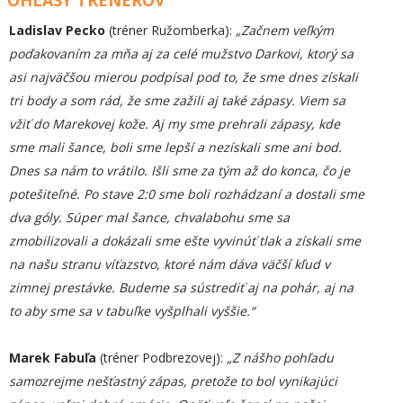
OHLASY TRÉNEROV
Ladislav Pecko
(tréner Ružomberka):
„Začnem veľkým
poďakovaním za mňa aj za celé mužstvo Darkovi, ktorý sa
asi najväčšou mierou podpísal pod to, že sme dnes získali
tri body a som rád, že sme zažili aj také zápasy. Viem sa
vžiť do Marekovej kože. Aj my sme prehrali zápasy, kde
sme mali šance, boli sme lepší a nezískali sme ani bod.
Dnes sa nám to vrátilo. Išli sme za tým až do konca, čo je
potešiteľné. Po stave 2:0 sme boli rozhádzaní a dostali sme
dva góly. Súper mal šance, chvalabohu sme sa
zmobilizovali a dokázali sme ešte vyvinúť tlak a získali sme
na našu stranu víťazstvo, ktoré nám dáva väčší kľud v
zimnej prestávke. Budeme sa sústrediť aj na pohár, aj na
to aby sme sa v tabuľke vyšplhali vyššie.“
Marek Fabuľa
(tréner Podbrezovej):
„Z nášho pohľadu
samozrejme nešťastný zápas, pretože to bol vynikajúci