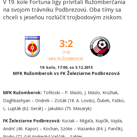
V 19. kole Fortuna ligy privítali Ružomberčania
na svojom trávniku Podbrezovú. Oba tímy sa
chceli s jeseňou rozlúčiť trojbodovým ziskom.
3:2
(1:0)
MFK RUŽOMBEROK
19. kolo, 17:00, so 5.12.2015
MFK Ružomberok vs FK Železiarne Podbrezová
MFK Ružomberok:
Tofiloski – P. Maslo, J. Maslo, Kružliak,
Daghbashyan – Ondrek – Zošák (18. A. Lovás), Ďubek, Faško,
L. Lupták (62. Gerát) – Jakubko (75. Masaryk)
FK Železiarne Podbrezová:
Kuciak – Migaľa, Kupčík, Vajda,
Andrić (46. Kapor) – Kochan, Szöke – Viazanko (84. J. Pančík),
Podio (72. Gál Andrezly) Vaščák – Sabler