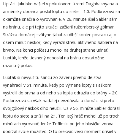
Liptáci. Jakubko našiel v pokutovom území Daghbashyana a
arménsky obranca poslal loptu do siete – 1:0. Podbrezová sa
okamžite snažila o vyrovnanie. V 26. minúte išiel Sabler sám
na bránu, ale pri tejto situácii zažiaril ružomberský gólman.
Strážca domácej svätyne ťahal za dlhší koniec povrazu aj o
osem minút neskôr, kedy vyrazil strelu aktívneho Sablera na
brvno. Na konci polčasu mohol na druhej strane udrieť
Lupták, lenže tiesnený neposlal na bránu dostatočne
razantný pokus.
Lupták si nevyužitú šancu zo záveru prvého dejstva
vynahradil v 51. minúte, kedy po výmene lopty s Faškom
vystrelil do brvna a od neho sa lopta odrazila do brány – 2:0.
Podbrezová sa však naďalej nevzdávala a domáci si preto
dvojgólový náskok dlho neužili. Už v 56. minúte Sabler dorazil
loptu do siete a znížil na 2:1. Ten istý hráč mohol už po troch
minútach vyrovnať, lenže Tofiloski pri jeho hlavičke znova
podržal svoje mužstvo. O to prekvapivejší moment prišiel v