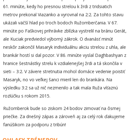
61. minúte, kedy ho presnou strelou k žrdi z tridsiatich
metrov prekonal Viazanko a vyrovnal na 2:2. Za tohto stavu
ukázali väčší hlad po troch bodoch Ružomberčania. V 67.
minúte po Faškovej prihrávke zblízka vystrelil na bránu Gerát,
ale Kuciak predviedol výborný zákrok. O dvanásť minút
neskôr zakončil Masaryk individuálnu akciu strelou z uhla, ale
brankár hostí si dal pozor. V 86. minúte vyslal Daghbashyan z
hranice šestnástky strelu k vzdialenejšej žrdi a tá skončila v
sieti – 3:2. V závere stretnutia mohol domáce vedenie poistiť
Masaryk, no vo veľkej šanci mieril len do brankára. Na
výsledku 3:2 sa už nič nezmenilo a tak mala Ruža víťaznú
rozlúčku s rokom 2015.
Ružomberok bude so ziskom 24 bodov zimovať na ôsmej
priečke. Za dnešný zápas a zároveň aj za celý rok ďakujeme
fanúšikom za podporu z tribún!