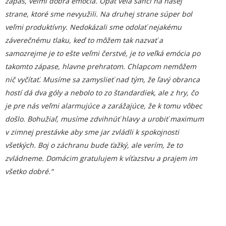
zápas, veľmi dobrá emócia. Opäť veľa šancí na našej
strane, ktoré sme nevyužili. Na druhej strane súper bol
veľmi produktívny. Nedokázali sme odolať nejakému
záverečnému tlaku, keď to môžem tak nazvať a
samozrejme je to ešte veľmi čerstvé, je to veľká emócia po
takomto zápase, hlavne prehratom. Chlapcom nemôžem
nič vyčítať. Musíme sa zamyslieť nad tým, že ľavý obranca
hostí dá dva góly a nebolo to zo štandardiek, ale z hry, čo
je pre nás veľmi alarmujúce a zarážajúce, že k tomu vôbec
došlo. Bohužiaľ, musíme zdvihnúť hlavy a urobiť maximum
v zimnej prestávke aby sme jar zvládli k spokojnosti
všetkých. Boj o záchranu bude ťažký, ale verím, že to
zvládneme. Domácim gratulujem k víťazstvu a prajem im
všetko dobré.“