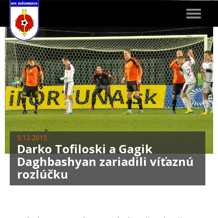
Toggle
navigat
5.12.2015
Darko Tofiloski a Gagik
Daghbashyan zariadili víťaznú
rozlúčku