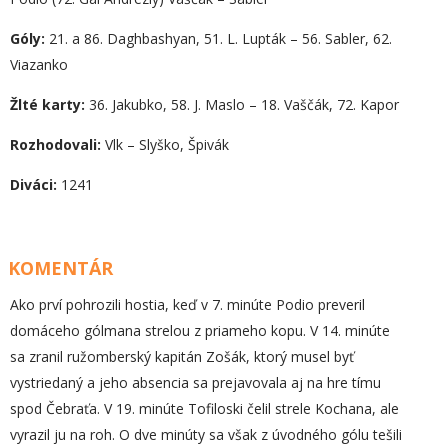
Góly:
21. a 86. Daghbashyan, 51. L. Lupták – 56. Sabler, 62.
Viazanko
Žlté karty:
36. Jakubko, 58. J. Maslo – 18. Vaščák, 72. Kapor
Rozhodovali:
Vlk – Slyško, Špivák
Diváci:
1241
KOMENTÁR
Ako prví pohrozili hostia, keď v 7. minúte Podio preveril
domáceho gólmana strelou z priameho kopu. V 14. minúte
sa zranil ružomberský kapitán Zošák, ktorý musel byť
vystriedaný a jeho absencia sa prejavovala aj na hre tímu
spod Čebraťa. V 19. minúte Tofiloski čelil strele Kochana, ale
vyrazil ju na roh. O dve minúty sa však z úvodného gólu tešili