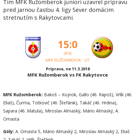
Tím MFK Ružomberok juniori uzavrel prípravu
pred jarnou časťou 4. ligy Sever domácim
stretnutím s Rakytovcami.
15:0
(8:0)
MFK RUŽOMBEROK - UT
Príprava, ne 11.3.2018
MFK Ružomberok vs FK Rakytovce
MFK Ružomberok:
Bakoš – Kojnok, Gallo (46. Rapoš), Vrlík (46.
Eliaš), Čurma, Totkovič (46. Štefánik), Takáč (46. Hrdina),
Sapara (46. Matula), Miroslav Almaský, Mário Almaský, A.
Omasta
Góly:
A. Omasta 5, Mário Almaský 2, Miroslav Almaský 2, Eliaš
2, Takáč 2, Vrlík, Štefánik