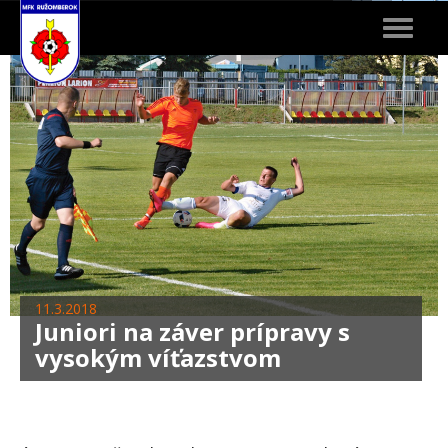
Toggle
navigat
11.3.2018
Juniori na záver prípravy s
vysokým víťazstvom