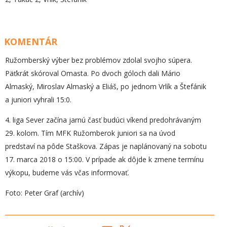
KOMENTÁR
Ružomberský výber bez problémov zdolal svojho súpera.
Päťkrát skóroval Omasta. Po dvoch góloch dali Mário
Almaský, Miroslav Almaský a Eliáš, po jednom Vrlík a Štefánik
a juniori vyhrali 15:0.
4. liga Sever začína jarnú časť budúci víkend predohrávaným
29. kolom. Tím MFK Ružomberok juniori sa na úvod
predstaví na pôde Staškova. Zápas je naplánovaný na sobotu
17. marca 2018 o 15:00. V prípade ak dôjde k zmene termínu
výkopu, budeme vás včas informovať.
Foto: Peter Graf (archív)