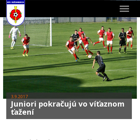
Toggle
navigat
3.9.2017
Juniori pokračujú vo víťaznom
ťažení