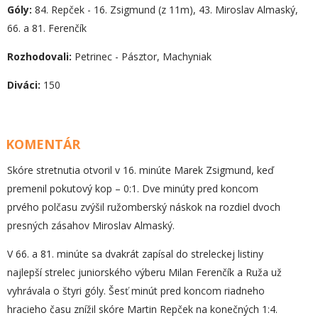
Góly:
84. Repček - 16. Zsigmund (z 11m), 43. Miroslav Almaský,
66. a 81. Ferenčík
Rozhodovali:
Petrinec - Pásztor, Machyniak
Diváci:
150
KOMENTÁR
Skóre stretnutia otvoril v 16. minúte Marek Zsigmund, keď
premenil pokutový kop – 0:1. Dve minúty pred koncom
prvého polčasu zvýšil ružomberský náskok na rozdiel dvoch
presných zásahov Miroslav Almaský.
V 66. a 81. minúte sa dvakrát zapísal do streleckej listiny
najlepší strelec juniorského výberu Milan Ferenčík a Ruža už
vyhrávala o štyri góly. Šesť minút pred koncom riadneho
hracieho času znížil skóre Martin Repček na konečných 1:4.