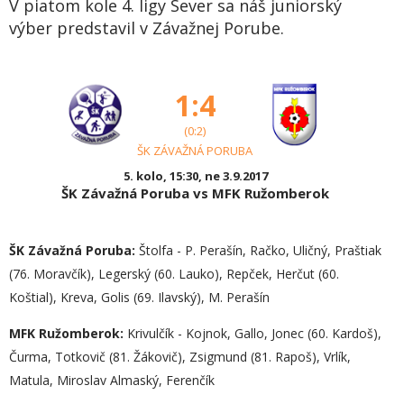
V piatom kole 4. ligy Sever sa náš juniorský
výber predstavil v Závažnej Porube.
1:4
(0:2)
ŠK ZÁVAŽNÁ PORUBA
5. kolo, 15:30, ne 3.9.2017
ŠK Závažná Poruba vs MFK Ružomberok
ŠK Závažná Poruba:
Štolfa - P. Perašín, Račko, Uličný, Praštiak
(76. Moravčík), Legerský (60. Lauko), Repček, Herčut (60.
Koštial), Kreva, Golis (69. Ilavský), M. Perašín
MFK Ružomberok:
Krivulčík - Kojnok, Gallo, Jonec (60. Kardoš),
Čurma, Totkovič (81. Žákovič), Zsigmund (81. Rapoš), Vrlík,
Matula, Miroslav Almaský, Ferenčík