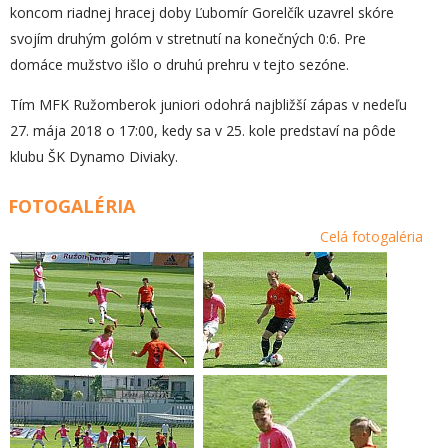
koncom riadnej hracej doby Ľubomír Gorelčík uzavrel skóre
svojím druhým golóm v stretnutí na konečných 0:6. Pre
domáce mužstvo išlo o druhú prehru v tejto sezóne.
Tím MFK Ružomberok juniori odohrá najbližší zápas v nedeľu
27. mája 2018 o 17:00, kedy sa v 25. kole predstaví na pôde
klubu ŠK Dynamo Diviaky.
FOTOGALÉRIA
Celá fotogaléria