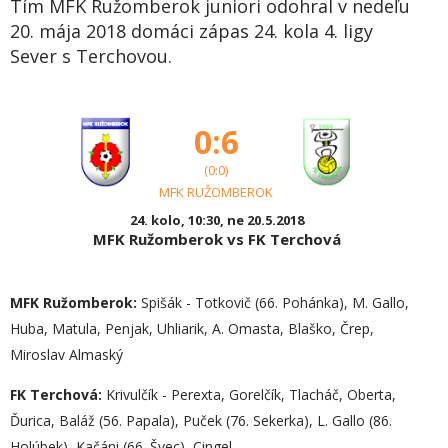
Tím MFK Ružomberok juniori odohral v nedeľu
20. mája 2018 domáci zápas 24. kola 4. ligy
Sever s Terchovou.
0:6
(0:0)
MFK RUŽOMBEROK
24. kolo, 10:30, ne 20.5.2018
MFK Ružomberok vs FK Terchová
MFK Ružomberok:
Spišák - Totkovič (66. Pohánka), M. Gallo,
Huba, Matula, Penjak, Uhliarik, A. Omasta, Blaško, Črep,
Miroslav Almaský
FK Terchová:
Krivulčík - Perexta, Gorelčík, Tlacháč, Oberta,
Ďurica, Baláž (56. Papala), Puček (76. Sekerka), L. Gallo (86.
Holúbek), Kačáni (66. Švec), Cingel