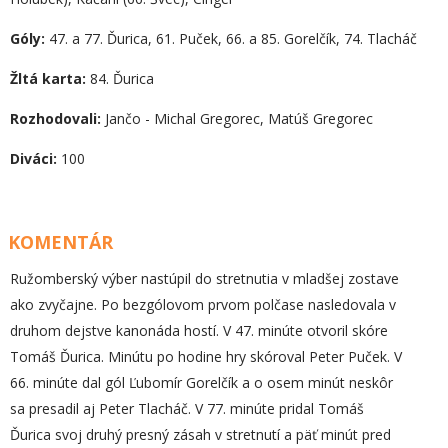
Góly:
47. a 77. Ďurica, 61. Puček, 66. a 85. Gorelčík, 74. Tlacháč
Žltá karta:
84. Ďurica
Rozhodovali:
Jančo - Michal Gregorec, Matúš Gregorec
Diváci:
100
KOMENTÁR
Ružomberský výber nastúpil do stretnutia v mladšej zostave
ako zvyčajne. Po bezgólovom prvom polčase nasledovala v
druhom dejstve kanonáda hostí. V 47. minúte otvoril skóre
Tomáš Ďurica. Minútu po hodine hry skóroval Peter Puček. V
66. minúte dal gól Ľubomír Gorelčík a o osem minút neskôr
sa presadil aj Peter Tlacháč. V 77. minúte pridal Tomáš
Ďurica svoj druhý presný zásah v stretnutí a päť minút pred