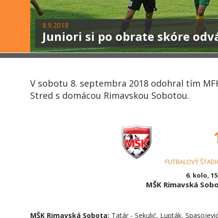
8.9.2018
Juniori si po obrate skóre odv
V sobotu 8. septembra 2018 odohral tím MFK 
Stred s domácou Rimavskou Sobotou.
FUTBALOVÝ ŠTAD
6. kolo, 15
MŠK Rimavská Sob
MŠK Rimavská Sobota:
Tatár - Sekulić, Lupták, Spasojević 