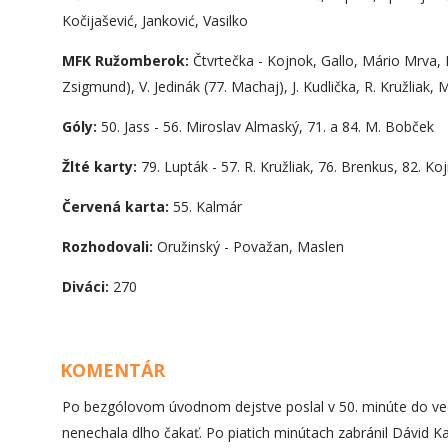
Kočijašević, Janković, Vasilko
MFK Ružomberok:
Čtvrtečka - Kojnok, Gallo, Mário Mrva, 
Zsigmund), V. Jedinák (77. Machaj), J. Kudlička, R. Kružliak,
Góly:
50. Jass - 56. Miroslav Almaský, 71. a 84. M. Bobček
Žlté karty:
79. Lupták - 57. R. Kružliak, 76. Brenkus, 82. Ko
Červená karta:
55. Kalmár
Rozhodovali:
Oružinský - Považan, Maslen
Diváci:
270
KOMENTÁR
Po bezgólovom úvodnom dejstve poslal v 50. minúte do ve
nenechala dlho čakať. Po piatich minútach zabránil Dávid K