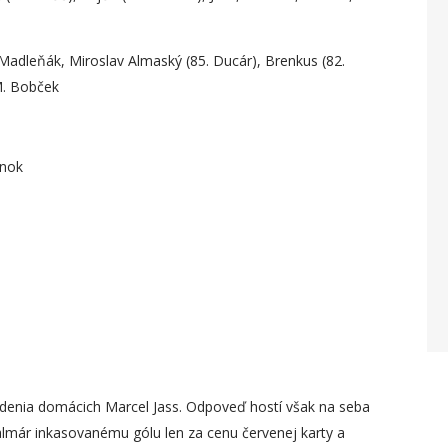
Madleňák, Miroslav Almaský (85. Ducár), Brenkus (82.
 M. Bobček
jnok
denia domácich Marcel Jass. Odpoveď hostí však na seba
almár inkasovanému gólu len za cenu červenej karty a