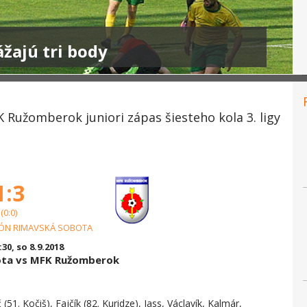
ážajú tri body
Ružomberok juniori zápas šiesteho kola 3. ligy
1:3
(0:0)
IÓN RIMAVSKÁ SOBOTA
:30, so 8.9.2018
ota vs MFK Ružomberok
(51. Kočiš), Fajčík (82. Kuridze), Jass, Václavík, Kalmár,