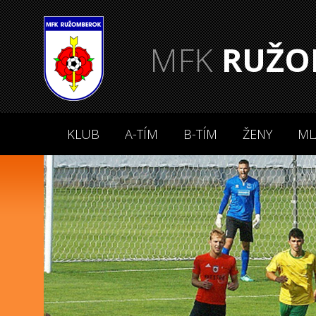
MFK
RUŽO
KLUB
A-TÍM
B-TÍM
ŽENY
ML