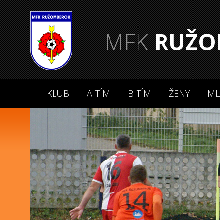
MFK
RUŽO
KLUB
A-TÍM
B-TÍM
ŽENY
ML