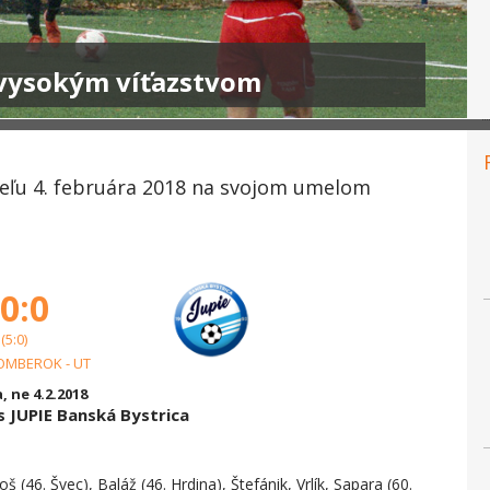
s vysokým víťazstvom
deľu 4. februára 2018 na svojom umelom
0:0
(5:0)
OMBEROK - UT
, ne 4.2.2018
 JUPIE Banská Bystrica
 (46. Švec), Baláž (46. Hrdina), Štefánik, Vrlík, Sapara (60.