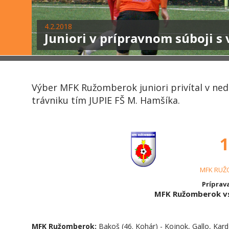
4.2.2018
Juniori v prípravnom súboji 
Výber MFK Ružomberok juniori privítal v ne
trávniku tím JUPIE FŠ M. Hamšíka.
1
MFK RUŽ
Príprava
MFK Ružomberok vs
MFK Ružomberok:
Bakoš (46. Kohár) - Kojnok, Gallo, Kardoš