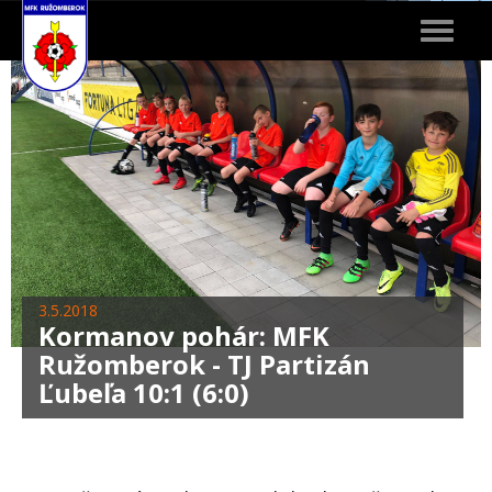
Toggle
navigat
3.5.2018
Kormanov pohár: MFK
Ružomberok - TJ Partizán
Ľubeľa 10:1 (6:0)