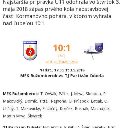
Najstaršia prípravka U11 odohrala vo štvrtok 3.
mája 2018 zápas prvého kola nadstavbovej
časti Kormanovho pohára, v ktorom vyhrala
nad Ľubeľou 10:1.
10:1
(6:0)
MFK RUŽOMBEROK
Nadst., 17:00, št 3.5.2018
MFK Ružomberok vs TJ Partizán Ľubeľa
MFK Ružomberok:
T. Ovšák, Páltik, J. Mrva, Sloboda, P.
Makovický, Dorník, Tittel, Rajnoha, O. Prílepok, Latiak, O.
Uličný, T. Makovický, F. Uličný, Korček, Rusnák, Machajdík,
Martin Mrva, Škvarek
TJ Partizán Ľubeľa:
Hycláková, Kubík, D. Švec, Feketík, Hric,