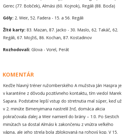
Gerec (77. Bobček), Almási (60. Kojnok), Regáli (88. Boďa)
Góly:
2. Weir, 52. Fadera - 15. a 56. Regáli
Žlté karty:
83. Mazan, 87. Jacko - 30. Maslo, 62. Takáč, 62.
Regáli, 67. Mojžiš, 86. Kochan, 87. Kostadinov
Rozhodovali:
Glova - Vorel, Perát
KOMENTÁR
Keďže hlavný tréner ružomberského A mužstva Ján Haspra je
v karanténe z dôvodu pozitívneho kontaktu, tím viedol Marek
Sapara. Podstatne lepší vstup do stretnutia mal súper, keď už
v 2. minúte Bimenyimana nastrelil žrď, domáca akcia
pokračovala ďalej a Weir namieril do brány – 1:0. Po šiestich
minútach sa dostal Almási k zakončeniu z vnútra veľkého
vápna, ale jeho strela bola zblokovaná na rohový kop. V 15.