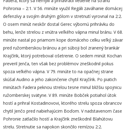
Fadera, ktorý sa nemýlil a prinavrátil vedenie na stranu
Pohronia – 2:1. V 56. minúte využil Regáli zaváhanie domácej
defenzívy a svojím druhým gólom v stretnutí vyrovnal na 2:2.
O osem minút neskôr dostal Gerec výbornú prihrávku do
behu, lenže strelou z vnútra veľkého vápna minul bránu. V 68.
minúte nastal po priamom kope domáceho celku veľký závar
pred ružomberskou bránou a pri súboji bol zranený brankár
Krajčírik, ktorý potreboval ošetrenie. O sedem minút Kochan
preveril Jenča, ten však bez problémov zneškodnil pokus
spoza veľkého vápna. V 79. minúte to na opačnej strane
skúšal Audino a jeho zakončenie chytil Krajčírik. Po piatich
minútach Fadera peknou strelou tesne minul bližšiu spojnicu
ružomberskej svätyne. V 89. minúte Bobček potiahol útok
hostí a prihral Kostadinovovi, ktorého strelu spoza obrancov
chytil Jenčo pred nabiehajúcim Boďom. V nadstavenom čase
Pohronie zatlačilo hostí a Krajčírik zneškodnil Blahútovu
strelu. Stretnutie sa napokon skončilo remízou 2:2.