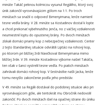
minúte Takáč peknou kolmicou vysunul Regáliho, ktorý svoj
únik zakončil vyrovnávajúcim gólom na 1:1. Po troch
minútach sa snažil o odpoveď Bimenyimana, lenže namieril
tesne vedľa brány. V 28. minúte sa Kostadinov dostal k lopte
a chcel prekonať vybehnutého Jenča, no z väčšej vzdialenosti
neumiestnil loptu do opustenej brány. Po dvoch minútach
získali domáci priamy kop z nebezpečnej vzdialenosti. Center
z tejto štandardnej situácie odvrátili Liptáci na rohový kop,
po ktorom pri bližšej žrdi hlavičkoval Bimenyimana mimo
bližšej žrde. V 39. minúte Kostadinov výborne našiel Takáča,
ten však v šanci vystrelil tesne vedľa. Po piatich minútach
zahrávali domáci rohový kop. V šestnástke našli Jacka, lenže
tomu nevyšlo zakončenie podľa jeho predstáv.
V 49. minúte sa Regáli dostával do podobnej situácie ako pri
vyrovnávajúcom góle, ale tentokrát mu Obročník nedovolil
zakončiť. Po dvoch minútach išiel na opačnej strane do úniku