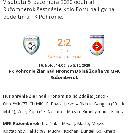
V sobotu 5. decembra 2020 odohral
Ružomberok šestnáste kolo Fortuna ligy na
pôde tímu FK Pohronie.
2:2
(1:1)
ŽIAR NAD HRONOM
16. kolo, 14:00, so 5.12.2020
FK Pohronie Žiar nad Hronom Dolná Ždaňa vs MFK
Ružomberok
FK Pohronie Žiar nad Hronom Dolná Ždaňa:
Jenčo –
Obročník (77. Chríbik), P. Pavlík, Jacko – Blahút, Bangala (90.+ K.
Matić), Weir, Župa (67. Audino) – Mazan, Bimenyimana, Fadera
MFK Ružomberok:
Krajčírik – Mrva, J. Maslo, Mojžiš –
Kostadinov, Takáč (88. Múdry), Kochan, Ďungel (60. Kmeť) –