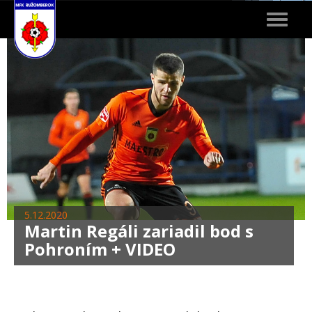
Toggle
navigat
5.12.2020
Martin Regáli zariadil bod s
Pohroním + VIDEO