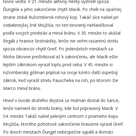
tesne vedľa. V 21. minúte aktívny Henty vystrelil spoza
Ďungela a jeho zakončenie chytil Macík. Po chvíli na opačnej
strane získal Ružomberok rohový kop. Takáč síce našiel pri
vzdialenejšej žrdi Mojžiša, no ten tiesnený nehlavičkoval
podľa svojich predstáv a minul bránu. V 30. minúte to skúšal
Regáli z hranice šestnástky, lenže nie veľmi razantnú strelu
spoza obrancov chytil Greif. Po jedenástich minútach sa
Moha šikovne preštrikoval až k zakončeniu, ale Macík ešte
lepším zákrokom vyrazil loptu pred seba. V 45. minúte si
ružomberský gólman pripísal na svoje konto ďalší úspešný
zákrok, keď vyrazil strelu Pauscheka na roh, po ktorom De
Marco minul bránu.
Hneď v úvode druhého dejstva sa Holman dostal do šance,
lenže namieril do stredu brány, kde bol pripravený Macík. V
54. minúte Takáč našiel pekným centrom z priameho kopu
Mojžiša, ktorého pohotové zakončenie bravúrne vyrazil Greif.
Po dvoch minútach Ďungel nebezpečne vypálil a domáci