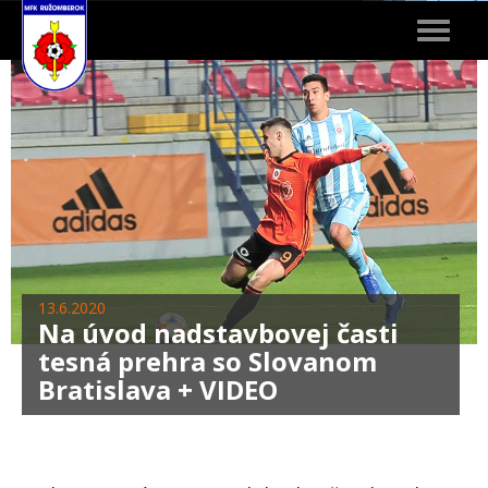
Toggle
navigat
13.6.2020
Na úvod nadstavbovej časti
tesná prehra so Slovanom
Bratislava + VIDEO