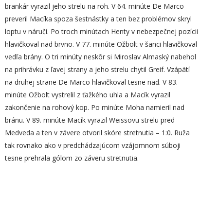
brankár vyrazil jeho strelu na roh. V 64. minúte De Marco
preveril Macíka spoza šestnástky a ten bez problémov skryl
loptu v náručí. Po troch minútach Henty v nebezpečnej pozícii
hlavičkoval nad brvno. V 77. minúte Ožbolt v šanci hlavičkoval
vedľa brány. O tri minúty neskôr si Miroslav Almaský nabehol
na prihrávku z ľavej strany a jeho strelu chytil Greif. Vzápätí
na druhej strane De Marco hlavičkoval tesne nad. V 83.
minúte Ožbolt vystrelil z ťažkého uhla a Macík vyrazil
zakončenie na rohový kop. Po minúte Moha namieril nad
bránu. V 89. minúte Macík vyrazil Weissovu strelu pred
Medveda a ten v závere otvoril skóre stretnutia – 1:0. Ruža
tak rovnako ako v predchádzajúcom vzájomnom súboji
tesne prehrala gólom zo záveru stretnutia.