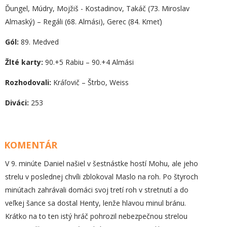
Ďungel, Múdry, Mojžiš - Kostadinov, Takáč (73. Miroslav
Almaský) – Regáli (68. Almási), Gerec (84. Kmeť)
Gól:
89. Medved
Žlté karty:
90.+5 Rabiu – 90.+4 Almási
Rozhodovali:
Kráľovič – Štrbo, Weiss
Diváci:
253
KOMENTÁR
V 9. minúte Daniel našiel v šestnástke hostí Mohu, ale jeho
strelu v poslednej chvíli zblokoval Maslo na roh. Po štyroch
minútach zahrávali domáci svoj tretí roh v stretnutí a do
veľkej šance sa dostal Henty, lenže hlavou minul bránu.
Krátko na to ten istý hráč pohrozil nebezpečnou strelou