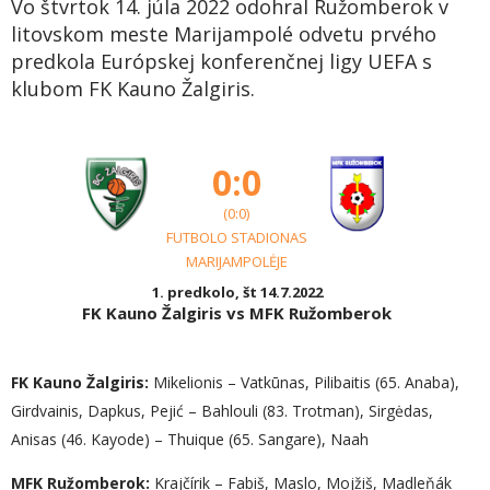
Vo štvrtok 14. júla 2022 odohral Ružomberok v
litovskom meste Marijampolé odvetu prvého
predkola Európskej konferenčnej ligy UEFA s
klubom FK Kauno Žalgiris.
0:0
(0:0)
FUTBOLO STADIONAS
MARIJAMPOLĖJE
1. predkolo, št 14.7.2022
FK Kauno Žalgiris vs MFK Ružomberok
FK Kauno Žalgiris:
Mikelionis – Vatkūnas, Pilibaitis (65. Anaba),
Girdvainis, Dapkus, Pejić – Bahlouli (83. Trotman), Sirgėdas,
Anisas (46. Kayode) – Thuique (65. Sangare), Naah
MFK Ružomberok:
Krajčírik – Fabiš, Maslo, Mojžiš, Madleňák