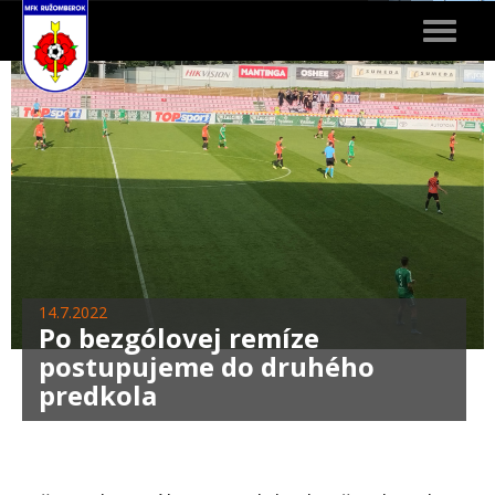
Toggle
navigat
14.7.2022
Po bezgólovej remíze
postupujeme do druhého
predkola