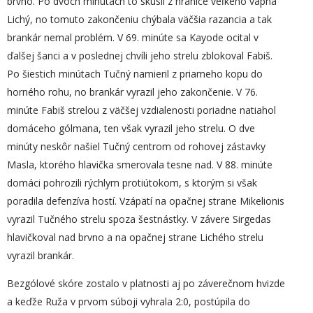
brvno. Po dvoch minútach to skúsil z hranice veľkého vápna
Lichý, no tomuto zakončeniu chýbala väčšia razancia a tak
brankár nemal problém. V 69. minúte sa Kayode ocital v
ďalšej šanci a v poslednej chvíli jeho strelu zblokoval Fabiš.
Po šiestich minútach Tučný namieril z priameho kopu do
horného rohu, no brankár vyrazil jeho zakončenie. V 76.
minúte Fabiš strelou z väčšej vzdialenosti poriadne natiahol
domáceho gólmana, ten však vyrazil jeho strelu. O dve
minúty neskôr našiel Tučný centrom od rohovej zástavky
Masla, ktorého hlavička smerovala tesne nad. V 88. minúte
domáci pohrozili rýchlym protiútokom, s ktorým si však
poradila defenzíva hostí. Vzápätí na opačnej strane Mikelionis
vyrazil Tučného strelu spoza šestnástky. V závere Sirgedas
hlavičkoval nad brvno a na opačnej strane Lichého strelu
vyrazil brankár.
Bezgólové skóre zostalo v platnosti aj po záverečnom hvizde
a keďže Ruža v prvom súboji vyhrala 2:0, postúpila do