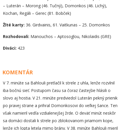
– Luterán – Morong (46. Tučný), Domonkos (46. Lichý),
Kochan, Regáli – Gerec (81. Bobček)
Žlté karty:
36. Girdvainis, 61. Vaitkunas – 25. Domonkos
Rozhodovali:
Manouchos – Aptosoglou, Nikolaidis (GRE)
Diváci:
423
KOMENTÁR
V 7. minúte sa Bahlouli pretlačil k strele z uhla, lenže rozvlnil
iba bočnú sieť. Postupom času sa čoraz častejšie hlásili o
slovo aj hostia. V 21. minúte predviedol Luterán pekný prienik
po pravej strane a prihral Domonkosovi do veľkej šance. Ten
však namieril vedľa vzdialenejšej žrde. O deväť minút neskôr
sa domáci dostali k strele po zblokovanom priamom kope,
lenže ich lopta letela mimo brány. V 38. minúte Bahlouli mieril