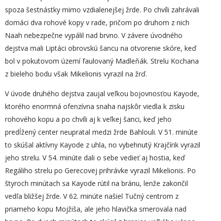
spoza šestnástky mimo vzdialenejšej žrde. Po chvíli zahrávali
domáci dva rohové kopy v rade, pričom po druhom z nich
Naah nebezpečne vypálil nad brvno. V závere úvodného
dejstva mali Liptáci obrovskú šancu na otvorenie skóre, keď
bol v pokutovom území faulovaný Madleňák. Strelu Kochana
z bieleho bodu však Mikelionis vyrazil na žrď.
V úvode druhého dejstva zaujal veľkou bojovnosťou Kayode,
ktorého enormná ofenzívna snaha najskôr viedla k zisku
rohového kopu a po chvíli aj k veľkej šanci, keď jeho
predĺžený center neupratal medzi žrde Bahlouli. V 51. minúte
to skúšal aktívny Kayode z uhla, no vybehnutý Krajčírik vyrazil
jeho strelu. V 54. minúte dali o sebe vedieť aj hostia, keď
Regáliho strelu po Gerecovej prihrávke vyrazil Mikelionis. Po
štyroch minútach sa Kayode rútil na bránu, lenže zakončil
vedľa bližšej žrde. V 62. minúte našiel Tučný centrom z
priameho kopu Mojžiša, ale jeho hlavička smerovala nad