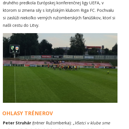
druhého predkola Európskej konferenčnej ligy UEFA, v
ktorom si zmeria sily s lotyšským klubom Riga FC. Pochvalu
si zaslúži niekoľko verných ružomberských fanúšikov, ktorí si
našli cestu do Litvy.
OHLASY TRÉNEROV
Peter Struhár
(tréner Ružomberka):
„Všetci v klube sme