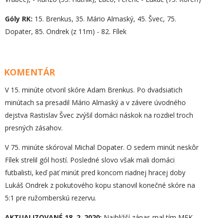
Góly RK:
15. Brenkus, 35. Mário Almaský, 45. Švec, 75.
Dopater, 85. Ondrek (z 11m) - 82. Fílek
KOMENTÁR
V 15. minúte otvoril skóre Adam Brenkus. Po dvadsiatich
minútach sa presadil Mário Almaský a v závere úvodného
dejstva Rastislav Švec zvýšil domáci náskok na rozdiel troch
presných zásahov.
V 75. minúte skóroval Michal Dopater. O sedem minút neskôr
Fílek strelil gól hostí. Posledné slovo však mali domáci
futbalisti, keď päť minút pred koncom riadnej hracej doby
Lukáš Ondrek z pokutového kopu stanovil konečné skóre na
5:1 pre ružomberskú rezervu.
AKTUALIZOVANÉ 18. 2. 2020:
Najbližší zápas mal tím MFK