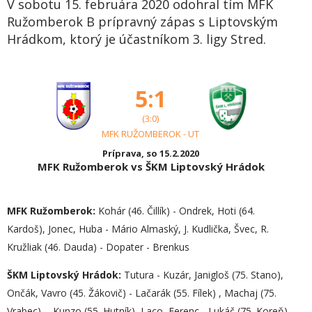
V sobotu 15. februára 2020 odohral tím MFK
Ružomberok B prípravný zápas s Liptovským
Hrádkom, ktorý je účastníkom 3. ligy Stred.
5:1
(3:0)
MFK RUŽOMBEROK - UT
Príprava, so 15.2.2020
MFK Ružomberok vs ŠKM Liptovský Hrádok
MFK Ružomberok:
Kohár (46. Čillík) - Ondrek, Hoti (64.
Kardoš), Jonec, Huba - Mário Almaský, J. Kudlička, Švec, R.
Kružliak (46. Dauda) - Dopater - Brenkus
ŠKM Liptovský Hrádok:
Tutura - Kuzár, Janigloš (75. Stano),
Ončák, Vavro (45. Žákovič) - Lačarák (55. Fílek) , Machaj (75.
Vrabec), - Kunzo (55. Hutník), Laco, Ferenc - Lukáč (75. Koreň)