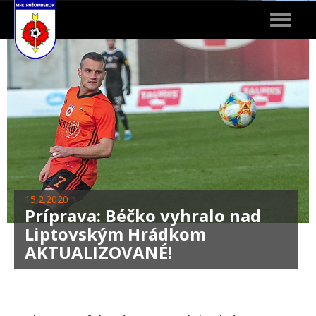
Toggle
navigat
15.2.2020
Príprava: Béčko vyhralo nad
Liptovským Hrádkom
AKTUALIZOVANÉ!