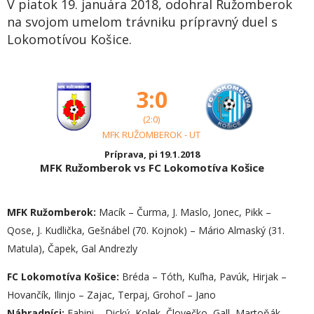
V piatok 19. januára 2018, odohral Ružomberok
na svojom umelom trávniku prípravný duel s
Lokomotívou Košice.
3:0
(2:0)
MFK RUŽOMBEROK - UT
Príprava, pi 19.1.2018
MFK Ružomberok vs FC Lokomotíva Košice
MFK Ružomberok:
Macík – Čurma, J. Maslo, Jonec, Pikk –
Qose, J. Kudlička, Gešnábel (70. Kojnok) – Mário Almaský (31.
Matula), Čapek, Gal Andrezly
FC Lokomotíva Košice:
Bréda – Tóth, Kuľha, Pavúk, Hirjak –
Hovančík, Ilinjo – Zajac, Terpaj, Grohoľ – Jano
Náhradníci:
Fabini – Dický, Kolek, Človečko, Gall, Martoňák,