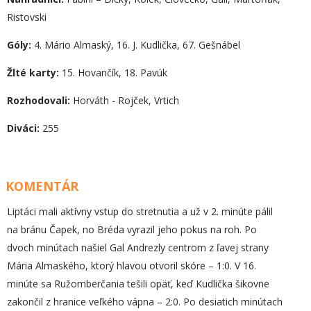
Ristovski
Góly:
4. Mário Almaský, 16. J. Kudlička, 67. Gešnábel
Žlté karty:
15. Hovančík, 18. Pavúk
Rozhodovali:
Horváth - Rojček, Vrtich
Diváci:
255
KOMENTÁR
Liptáci mali aktívny vstup do stretnutia a už v 2. minúte pálil
na bránu Čapek, no Bréda vyrazil jeho pokus na roh. Po
dvoch minútach našiel Gal Andrezly centrom z ľavej strany
Mária Almaského, ktorý hlavou otvoril skóre – 1:0. V 16.
minúte sa Ružomberčania tešili opäť, keď Kudlička šikovne
zakončil z hranice veľkého vápna – 2:0. Po desiatich minútach