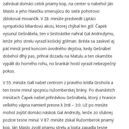
zahrával domáci celok priamy kop, na center si nabehol Ján
Maslo a jeho hlavičku smerujúcu do siete pohotovo
zblokoval Hovančík. V 28. minúte predviedli Liptáci
sympatickú biliardovú akciu, ktorej chýbal len gól. Čapek
vysunul Gešnábela, ten v šestnástke nahral Gal Andrezlymu,
lenže jeho strelu vyrazil košický gólman. Bréda sa zaskvel aj
päť minút pred koncom úvodného dejstva, kedy Gešnábel
dobehol dlhý pas, prihral dozadu na Matulu a ten okamžite
vypálil do horného rohu, no brankár hostí vyrazil nebezpečný
pokus.
V 55. minúte Gall našiel centrom z pravého krídla Grohoľa a
ten tesne minul spojnicu ružomberskej brány. Po dvanástich
minútach Čapek našiel prihrávkou Gešnábela, ktorý z hranice
veľkého vápna namieril presne k žrdi – 3:0. Už po minúte
mohol zvýšiť domáci náskok Gal Andrezly, lenže zo sľubnej
pozície tesne minul. V 87. minúte získal Ružomberok priamy
kop. Ján Maslo zvolil priamu strelu a lopta zapadla tesne