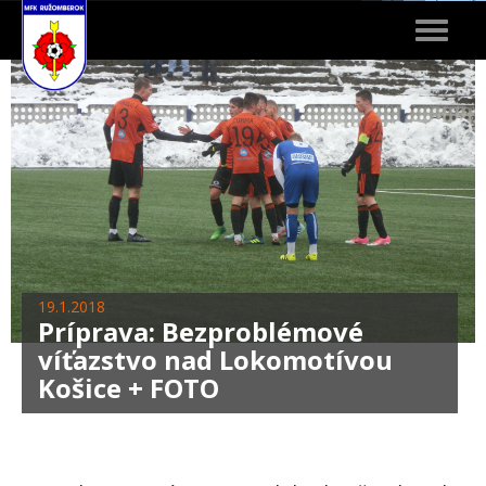
Toggle
navigat
19.1.2018
Príprava: Bezproblémové
víťazstvo nad Lokomotívou
Košice + FOTO