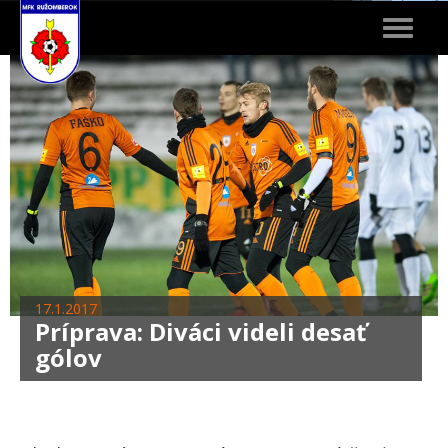
Toggle
navigat
17.1.2017
Príprava: Diváci videli desať
gólov