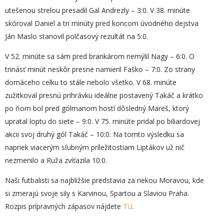
utešenou strelou presadil Gal Andrezly – 3:0. V 38. minúte
skóroval Daniel a tri minúty pred koncom úvodného dejstva
Ján Maslo stanovil polčasový rezultát na 5:0.
V 52. minúte sa sám pred brankárom nemýlil Nagy – 6:0. O
trinásť minút neskôr presne namieril Faško – 7:0. Zo strany
domáceho celku to stále nebolo všetko. V 68. minúte
zužitkoval presnú prihrávku ideálne postavený Takáč a krátko
po ňom bol pred gólmanom hostí dôsledný Mareš, ktorý
upratal loptu do siete – 9:0. V 75. minúte pridal po biliardovej
akcii svoj druhý gól Takáč – 10:0. Na tomto výsledku sa
napriek viacerým sľubným príležitostiam Liptákov už nič
nezmenilo a Ruža zvíťazila 10:0.
Naši futbalisti sa najbližšie predstavia za riekou Moravou, kde
si zmerajú svoje sily s Karvinou, Spartou a Slaviou Praha.
Rozpis prípravných zápasov nájdete
TU
.