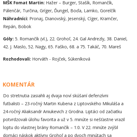
MŠK Fomat Martin:
Hažer – Burger, Stašík, Romančík,
Pálenčár, Turčina, Gríger, Ďungel, Boďa, Lamko, Gorelčík
Náhradníci:
Pronaj, Dianovský, Jesenský, Cíger, Kramčer,
Repán, Bobok
Góly:
5. Romančík (vl.), 22. Grohoľ, 24. Gal Andrezly, 38. Daniel,
42. J. Maslo, 52. Nagy, 65. Faško, 68. a 75. Takáč, 70. Mareš
Rozhodovali:
Horváth - Rojček, Súkeníková
KOMENTÁR
Do stretnutia zasiahli aj dvaja noví skúšaní defenzívni
futbalisti – 23-ročný Martin Kubena z Liptovského Mikuláša a
24-ročný Aliaksandr Aniukevich z Grodna. Liptáci od začiatku
potvrdzovali úlohu favorita a už v 5. minúte si nešťastne vrazil
loptu do vlastnej brány Romančík – 1:0. V 22. minúte zvýšil
domáci náskok aktívny Grohoľ a po dvoch minútach sa