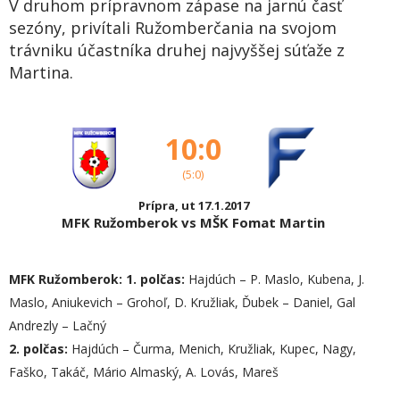
V druhom prípravnom zápase na jarnú časť
sezóny, privítali Ružomberčania na svojom
trávniku účastníka druhej najvyššej súťaže z
Martina.
10:0
(5:0)
Prípra, ut 17.1.2017
MFK Ružomberok vs MŠK Fomat Martin
MFK Ružomberok:
1. polčas:
Hajdúch – P. Maslo, Kubena, J.
Maslo, Aniukevich – Grohoľ, D. Kružliak, Ďubek – Daniel, Gal
Andrezly – Lačný
2. polčas:
Hajdúch – Čurma, Menich, Kružliak, Kupec, Nagy,
Faško, Takáč, Mário Almaský, A. Lovás, Mareš