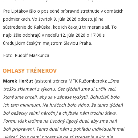
Pre Liptákov išlo o posledné prípravné stretnutie v domácich
podmienkach. Vo štvrtok 9. júla 2026 odcestujú na
sústredenie do Rakúska, kde ich čakajú tri merania síl. To
najbližšie odohrajú v nedeľu 12. júla 2026 o 17:00 s
úradujúcim českým majstrom Slaviou Praha.
Foto: Rudolf Maškurica
OHLASY TRÉNEROV
Marek Herčut
(asistent trénera MFK Ružomberok):
„Sme
trošku sklamaní z výkonu. Cez týždeň sme si určili veci,
ktoré sme chceli, aby sa v zápase vyskytli. Bohužiaľ, bolo
ich tam minimum. Na hráčoch bolo vidno, že tento týždeň
bol bežecky veľmi náročný a chýbala nám trochu šťava.
Formu však ladíme na úvodný ligový duel, aby sme naň
boli pripravení. Tento duel nám z pohľadu individualít mal
ukázať, kto s nami pocestuje na sústredenie a kto nie,