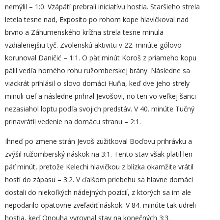
nemýlil – 1:0. Vzápätí prebrali iniciatívu hostia. Staršieho strela
letela tesne nad, Exposito po rohom kope hlavičkoval nad
brvno a Záhumenského krížna strela tesne minula
vzdialenejšiu tyč. Zvolenskú aktivitu v 22. minúte gólovo
korunoval Daničić – 1:1. O päť minút Koroš z priameho kopu
pálil vedľa horného rohu ružomberskej brány. Následne sa
viackrát prihlásil o slovo domáci Huňa, keď dve jeho strely
minuli cieľ a následne prihral Jevošovi, no ten vo veľkej šanci
nezasiahol loptu podľa svojich predstáv. V 40. minúte Tučný
prinavrátil vedenie na domácu stranu – 2:1.
Ihneď po zmene strán Jevoš zužitkoval Boďovu prihrávku a
zvýšil ružomberský náskok na 3:1. Tento stav však platil len
päť minút, pretože Kelechi hlavičkou z blízka okamžite vrátil
hostí do zápasu – 3:2. V ďalšom priebehu sa hlavne domáci
dostali do niekoľkých nádejných pozícií, z ktorých sa im ale
nepodarilo opätovne zveľadiť náskok. V 84. minúte tak udreli
hostia, keď Onouha vyrovnal stav na konečných 3:3.