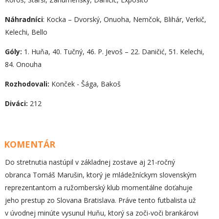
Náhradníci
: Kocka – Dvorský, Onuoha, Nemčok, Blihár, Verkič,
Kelechi, Bello
Góly:
1. Huňa, 40. Tučný, 46. P. Jevoš – 22. Daničić, 51. Kelechi,
84. Onouha
Rozhodovali:
Konček - Šága, Bakoš
Diváci:
212
KOMENTÁR
Do stretnutia nastúpil v základnej zostave aj 21-ročný
obranca Tomáš Marušin, ktorý je mládežníckym slovenským
reprezentantom a ružomberský klub momentálne doťahuje
jeho prestup zo Slovana Bratislava. Práve tento futbalista už
v úvodnej minúte vysunul Huňu, ktorý sa zoči-voči brankárovi