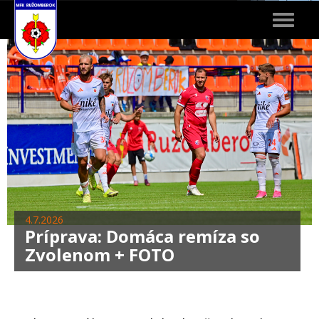
Toggle
navigat
4.7.2026
Príprava: Domáca remíza so
Zvolenom + FOTO