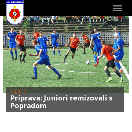
Toggle
navigat
6.2.2019
Príprava: Juniori remizovali s
Popradom