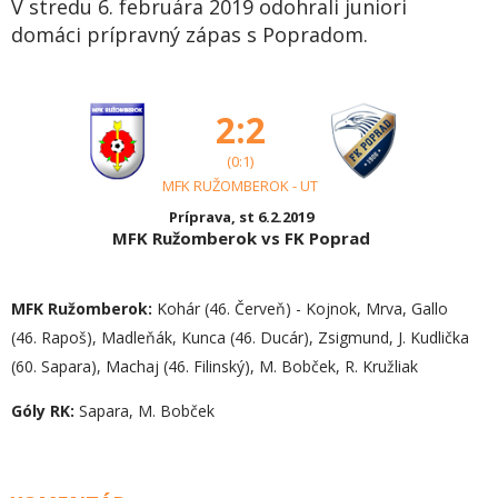
V stredu 6. februára 2019 odohrali juniori
domáci prípravný zápas s Popradom.
2:2
(0:1)
MFK RUŽOMBEROK - UT
Príprava, st 6.2.2019
MFK Ružomberok vs FK Poprad
MFK Ružomberok:
Kohár (46. Červeň) - Kojnok, Mrva, Gallo
(46. Rapoš), Madleňák, Kunca (46. Ducár), Zsigmund, J. Kudlička
(60. Sapara), Machaj (46. Filinský), M. Bobček, R. Kružliak
Góly RK:
Sapara, M. Bobček