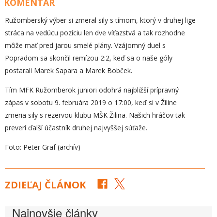
KOMENTÁR
Ružomberský výber si zmeral sily s tímom, ktorý v druhej lige
stráca na vedúcu pozíciu len dve víťazstvá a tak rozhodne
môže mať pred jarou smelé plány. Vzájomný duel s
Popradom sa skončil remízou 2:2, keď sa o naše góly
postarali Marek Sapara a Marek Bobček.
Tím MFK Ružomberok juniori odohrá najbližší prípravný
zápas v sobotu 9. februára 2019 o 17:00, keď si v Žiline
zmeria sily s rezervou klubu MŠK Žilina. Našich hráčov tak
preverí ďalší účastník druhej najvyššej súťaže.
Foto: Peter Graf (archív)
ZDIEĽAJ ČLÁNOK
Najnovšie články