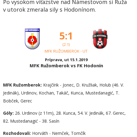
Po vysokom víťazstve nad Námestovom si Ruža
v utorok zmerala sily s Hodonínom.
5:1
(2:1)
MFK RUŽOMBEROK - UT
Príprava, ut 15.1.2019
MFK Ružomberok vs FK Hodonín
MFK Ružomberok:
Krajčírik - Jonec, D. Kružliak, Holub (46. V.
Jedinák), Urdinov, Kochan, Takáč, Kunca, Mustedanagić, T.
Bobček, Gerec
Góly:
26. Urdinov (z 11m), 28. Kunca, 54. V. Jedinák, 67. Gerec,
82. Mustedanagić - 38. Sasín
Rozhodovali:
Horváth - Nemček, Tomčík