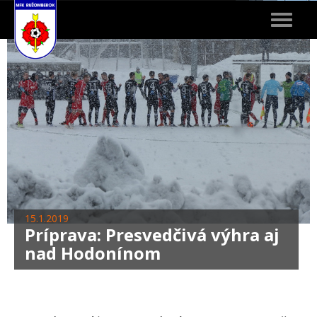
Toggle
navigat
15.1.2019
Príprava: Presvedčivá výhra aj
nad Hodonínom