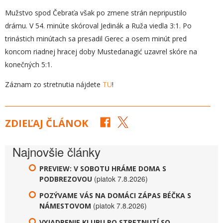
Mužstvo spod Čebraťa však po zmene strán nepripustilo
drámu. V 54. minúte skóroval Jedinák a Ruža viedla 3:1. Po
trinástich minútach sa presadil Gerec a osem minút pred
koncom riadnej hracej doby Mustedanagić uzavrel skóre na
konečných 5:1.
Záznam zo stretnutia nájdete
TU
!
ZDIEĽAJ ČLÁNOK
Najnovšie články
PREVIEW: V SOBOTU HRÁME DOMA S
(piatok 7.8.2026)
PODBREZOVOU
POZÝVAME VÁS NA DOMÁCI ZÁPAS BÉČKA S
(piatok 7.8.2026)
NÁMESTOVOM
VYJADRENIE KLUBU PO STRETNUTÍ SO