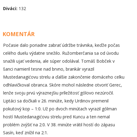
Diváci:
132
KOMENTÁR
Počasie dalo poriadne zabrať údržbe trávnika, keďže počas
celého duelu výdatne snežilo. Ružomberčania sa od úvodu
snažili ujať vedenia, ale súper odolával. Tomáš Bobček v
šanci namieril tesne nad brvno, brankár vyrazil
Mustedanagićovu strelu a ďalšie zakončenie domáceho celku
odhlavičkoval obranca. Skóre mohol následne otvoriť Gerec,
lenže svoju prvú výraznejšiu príležitosť gólovo nezúročil.
Liptáci sa dočkali v 26. minúte, kedy Urdinov premenil
pokutový kop – 1:0. Už po dvoch minútach vyrazil gólman
hostí Mustedanagićovu strelu pred Kuncu a ten nemal
problém zvýšiť na 2:0. V 38. minúte vrátil hostí do zápasu
Sasín, keď znížil na 2:1.