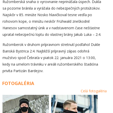
Ružomberská snaha o vyrovnanie neprinášala úspech. Dukla
sa pozorne bránila a vyrážala do nebezpečných protiútokov.
Najskôr v 85. minúte Nosko hlavičkoval tesne vedľa po
rohovom kope, o minútu neskôr Frühwald zneškodnil
Hanesov samostatný únik a v nadstavenom čase nešťastne
upratal nebezpečnú loptu do vlastnej brány Jakub Luka – 2:4.
Ružomberok v druhom prípravnom stretnutí podľahol Dukle
Banská Bystrica 2:4. Najbližší prípravný zápas odohrá
mužstvo spod Čebraťa v piatok 22. januára 2021 o 13:00,
kedy na umelom trávniku v areáli ružomberského štadióna
privíta Partizán Bardejov.
FOTOGALÉRIA
Celá fotogaléria