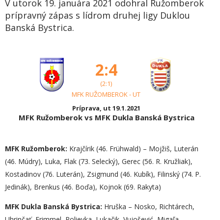
V utorok 19. januára 2021 odohral Ružomberok
prípravný zápas s lídrom druhej ligy Duklou
Banská Bystrica.
2:4
(2:1)
MFK RUŽOMBEROK - UT
Príprava, ut 19.1.2021
MFK Ružomberok vs MFK Dukla Banská Bystrica
MFK Ružomberok:
Krajčírik (46. Frühwald) – Mojžiš, Luterán
(46. Múdry), Luka, Flak (73. Selecký), Gerec (56. R. Kružliak),
Kostadinov (76. Luterán), Zsigmund (46. Kubík), Filinský (74. P.
Jedinák), Brenkus (46. Boďa), Kojnok (69. Rakyta)
MFK Dukla Banská Bystrica:
Hruška – Nosko, Richtárech,
Uhrinčať, Frimmel, Polievka, Lukačik, Vujošević, Migaľa,