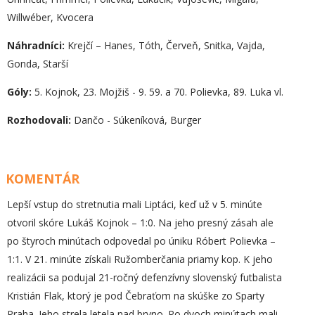
Willwéber, Kvocera
Náhradníci:
Krejčí – Hanes, Tóth, Červeň, Snitka, Vajda,
Gonda, Starší
Góly:
5. Kojnok, 23. Mojžiš - 9. 59. a 70. Polievka, 89. Luka vl.
Rozhodovali:
Dančo - Súkeníková, Burger
KOMENTÁR
Lepší vstup do stretnutia mali Liptáci, keď už v 5. minúte
otvoril skóre Lukáš Kojnok – 1:0. Na jeho presný zásah ale
po štyroch minútach odpovedal po úniku Róbert Polievka –
1:1. V 21. minúte získali Ružomberčania priamy kop. K jeho
realizácii sa podujal 21-ročný defenzívny slovenský futbalista
Kristián Flak, ktorý je pod Čebraťom na skúške zo Sparty
Praha. Jeho strela letela nad brvno. Po dvoch minútach mali