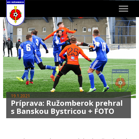
Toggle
navigat
19.1.2021
Príprava: Ružomberok prehral
s Banskou Bystricou + FOTO