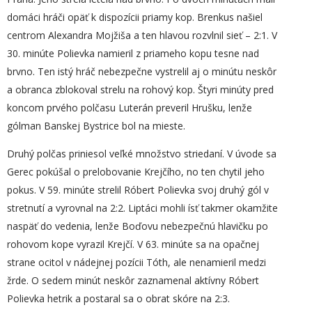
domáci hráči opäť k dispozícii priamy kop. Brenkus našiel
centrom Alexandra Mojžiša a ten hlavou rozvlnil sieť – 2:1. V
30. minúte Polievka namieril z priameho kopu tesne nad
brvno. Ten istý hráč nebezpečne vystrelil aj o minútu neskôr
a obranca zblokoval strelu na rohový kop. Štyri minúty pred
koncom prvého polčasu Luterán preveril Hrušku, lenže
gólman Banskej Bystrice bol na mieste.
Druhý polčas priniesol veľké množstvo striedaní. V úvode sa
Gerec pokúšal o prelobovanie Krejčího, no ten chytil jeho
pokus. V 59. minúte strelil Róbert Polievka svoj druhý gól v
stretnutí a vyrovnal na 2:2. Liptáci mohli ísť takmer okamžite
naspäť do vedenia, lenže Boďovu nebezpečnú hlavičku po
rohovom kope vyrazil Krejčí. V 63. minúte sa na opačnej
strane ocitol v nádejnej pozícii Tóth, ale nenamieril medzi
žrde. O sedem minút neskôr zaznamenal aktívny Róbert
Polievka hetrik a postaral sa o obrat skóre na 2:3.