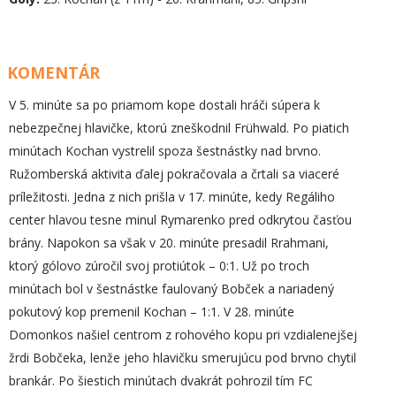
KOMENTÁR
V 5. minúte sa po priamom kope dostali hráči súpera k
nebezpečnej hlavičke, ktorú zneškodnil Frühwald. Po piatich
minútach Kochan vystrelil spoza šestnástky nad brvno.
Ružomberská aktivita ďalej pokračovala a črtali sa viaceré
príležitosti. Jedna z nich prišla v 17. minúte, kedy Regáliho
center hlavou tesne minul Rymarenko pred odkrytou časťou
brány. Napokon sa však v 20. minúte presadil Rrahmani,
ktorý gólovo zúročil svoj protiútok – 0:1. Už po troch
minútach bol v šestnástke faulovaný Bobček a nariadený
pokutový kop premenil Kochan – 1:1. V 28. minúte
Domonkos našiel centrom z rohového kopu pri vzdialenejšej
žrdi Bobčeka, lenže jeho hlavičku smerujúcu pod brvno chytil
brankár. Po šiestich minútach dvakrát pohrozil tím FC