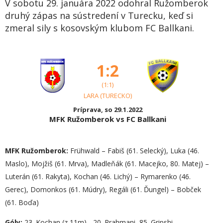
V sobotu 29. januára 2022 odohral Ružomberok
druhý zápas na sústredení v Turecku, keď si
zmeral sily s kosovským klubom FC Ballkani.
1:2
(1:1)
LARA (TURECKO)
Príprava, so 29.1.2022
MFK Ružomberok vs FC Ballkani
MFK Ružomberok:
Frühwald – Fabiš (61. Selecký), Luka (46.
Maslo), Mojžiš (61. Mrva), Madleňák (61. Macejko, 80. Matej) –
Luterán (61. Rakyta), Kochan (46. Lichý) – Rymarenko (46.
Gerec), Domonkos (61. Múdry), Regáli (61. Ďungel) – Bobček
(61. Boďa)
Góly:
23. Kochan (z 11m) - 20. Rrahmani, 85. Gripshi