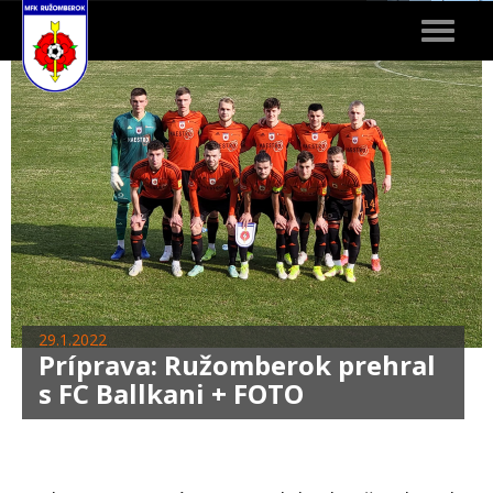
Toggle
navigat
29.1.2022
Príprava: Ružomberok prehral
s FC Ballkani + FOTO