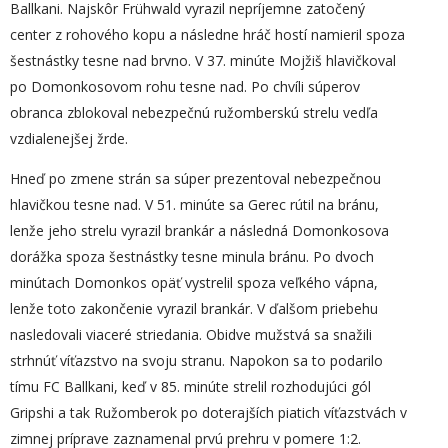
Ballkani. Najskôr Frühwald vyrazil nepríjemne zatočený
center z rohového kopu a následne hráč hostí namieril spoza
šestnástky tesne nad brvno. V 37. minúte Mojžiš hlavičkoval
po Domonkosovom rohu tesne nad. Po chvíli súperov
obranca zblokoval nebezpečnú ružomberskú strelu vedľa
vzdialenejšej žrde.
Hneď po zmene strán sa súper prezentoval nebezpečnou
hlavičkou tesne nad. V 51. minúte sa Gerec rútil na bránu,
lenže jeho strelu vyrazil brankár a následná Domonkosova
dorážka spoza šestnástky tesne minula bránu. Po dvoch
minútach Domonkos opäť vystrelil spoza veľkého vápna,
lenže toto zakončenie vyrazil brankár. V ďalšom priebehu
nasledovali viaceré striedania. Obidve mužstvá sa snažili
strhnúť víťazstvo na svoju stranu. Napokon sa to podarilo
tímu FC Ballkani, keď v 85. minúte strelil rozhodujúci gól
Gripshi a tak Ružomberok po doterajších piatich víťazstvách v
zimnej príprave zaznamenal prvú prehru v pomere 1:2.