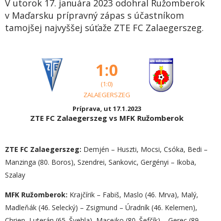
V utorok 17. januára 2023 odohral Ružomberok
v Maďarsku prípravný zápas s účastníkom
tamojšej najvyššej súťaže ZTE FC Zalaegerszeg.
1:0
(1:0)
ZALAEGERSZEG
Príprava, ut 17.1.2023
ZTE FC Zalaegerszeg vs MFK Ružomberok
ZTE FC Zalaegerszeg:
Demjén – Huszti, Mocsi, Csóka, Bedi –
Manzinga (80. Boros), Szendrei, Sankovic, Gergényi – Ikoba,
Szalay
MFK Ružomberok:
Krajčírik – Fabiš, Maslo (46. Mrva), Malý,
Madleňák (46. Selecký) – Zsigmund – Úradník (46. Kelemen),
Chrien, Luterán (65. Švehla), Macejko (80. Šefčík) – Gerec (89.