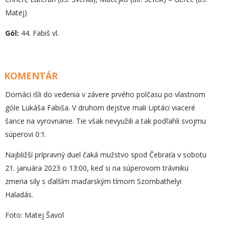
Matej)
Gól:
44. Fabiš vl.
KOMENTÁR
Domáci išli do vedenia v závere prvého polčasu po vlastnom
góle Lukáša Fabiša. V druhom dejstve mali Liptáci viaceré
šance na vyrovnanie. Tie však nevyužili a tak podľahli svojmu
súperovi 0:1.
Najbližší prípravný duel čaká mužstvo spod Čebraťa v sobotu
21. januára 2023 o 13:00, keď si na súperovom trávniku
zmeria sily s ďalším maďarským tímom Szombathelyi
Haladás.
Foto: Matej Šavol