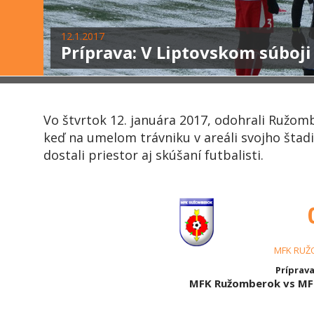
12.1.2017
Príprava: V Liptovskom súboji 
Vo štvrtok 12. januára 2017, odohrali Ružom
keď na umelom trávniku v areáli svojho štadió
dostali priestor aj skúšaní futbalisti.
MFK RUŽ
Príprava
MFK Ružomberok vs MFK