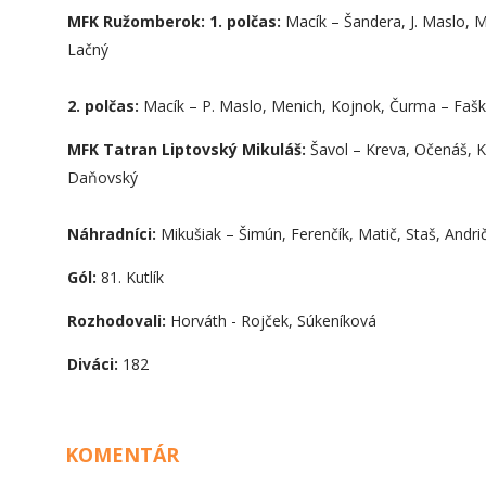
MFK Ružomberok:
1. polčas:
Macík – Šandera, J. Maslo, M
Lačný
2. polčas:
Macík – P. Maslo, Menich, Kojnok, Čurma – Fašk
MFK Tatran Liptovský Mikuláš:
Šavol – Kreva, Očenáš, K
Daňovský
Náhradníci:
Mikušiak – Šimún, Ferenčík, Matič, Staš, Andrič
Gól:
81. Kutlík
Rozhodovali:
Horváth - Rojček, Súkeníková
Diváci:
182
KOMENTÁR