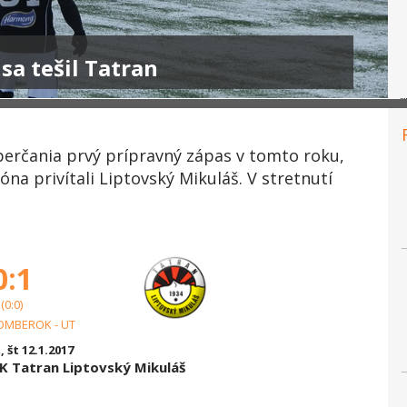
sa tešil Tatran
berčania prvý prípravný zápas v tomto roku,
na privítali Liptovský Mikuláš. V stretnutí
0:1
(0:0)
OMBEROK - UT
, št 12.1.2017
 Tatran Liptovský Mikuláš