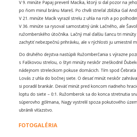
V 9. minúte Papaj preveril Macíka, ktorý si dal pozor na j
po ňom minul bránu Mareš. Po chvíli strieľal zblízka Gal Andre
V 21. minúte Macík vyrazil strelu z uhla na roh a po polhodi
V 36. minúte sa rysoval samostatný únik Lačného, ale Šavo
ružomberského útočníka. Lačný mal ďalšiu šancu tri minúty
zachytiť nebezpečnú prihrávku, ale v rýchlosti ju umiestnil 
Do druhého dejstva nastúpili Ružomberčania s výrazne poz
s Faškovou strelou, o štyri minúty neskôr zneškodnil Ďube
nádejnom streleckom pokuse domácich. Tím spod Čebraťa sa 
Lovás z uhla do bočnej siete. O desať minút neskôr zahráv
si poradil brankár. Deväť minút pred koncom riadneho hracieh
loptu do siete – 0:1. Ružomberok sa do konca stretnutia sna
súperovho gólmana, Nagy vystrelil spoza pokutového územi
ubránili víťazstvo.
FOTOGALÉRIA