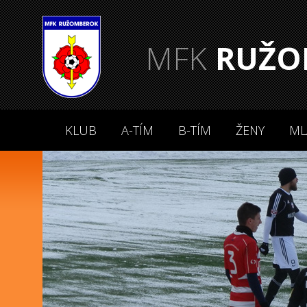
MFK
RUŽO
KLUB
A-TÍM
B-TÍM
ŽENY
ML