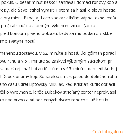
eho pokus. O desať minút neskôr zahrávali domáci rohový kop a
zly, ale Šavol stihol vyraziť. Potom sa hlásili o slovo hostia.
ne hry mierili Papaj aj Laco spoza veľkého vápna tesne vedľa.
l prečítal situáciu a umným výbehom zmaril šancu
 pred koncom prvého polčasu, kedy sa mu podarilo v sklze
mimo svätyne hostí.
menenou zostavou. V 52. minúte si hosťujúci gólman poradil
kovu ranu a v 61. minúte sa zaskvel výborným zákrokom pri
naďalej snažil otvoriť skóre a v 65. minúte namieril Andrej
al Ďubek priamy kop. So strelou smerujúcou do dolného rohu
o času udrel Liptovský Mikuláš, keď Kristián Kutlík dotlačil
žil o vyrovnanie, lenže Ďubekov strieľaný center neprekvapil
a nad brvno a pri posledných dvoch rohoch si už hostia
Celá fotogaléria