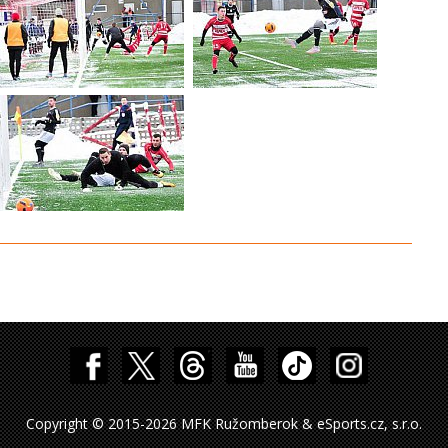
Copyright © 2015-2026 MFK Ružomberok & eSports.cz, s.r.o.