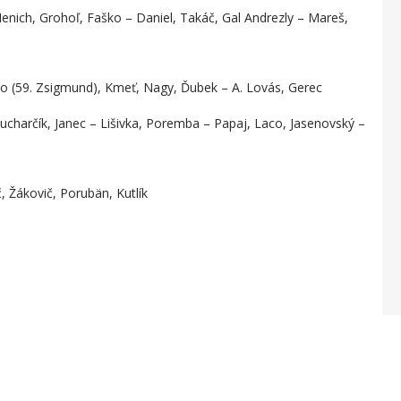
enich, Grohoľ, Faško – Daniel, Takáč, Gal Andrezly – Mareš,
o (59. Zsigmund), Kmeť, Nagy, Ďubek – A. Lovás, Gerec
ucharčík, Janec – Lišivka, Poremba – Papaj, Laco, Jasenovský –
, Žákovič, Porubän, Kutlík