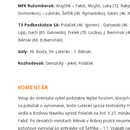
MFK Ružomberok:
Krajčírik – Fabiš, Mojžiš, Luka (72. Raky
Domonkos) – Luterán, Šefčík (46. Rymarenko), Gerec (46. R
TS Podbeskidzie SA:
Polaček (46. Igonen) - Gutowski (46. 
Lipp, Gach (65. Gutowski), Frelek (70. Liszka), J. Bieroński (
Biliński (60. B.Bieroński)
Góly:
39. Boďa, 59. Luterán - 1. Bilinski
Rozhodovali:
Gemzický - Jekel, Poláček
KOMENTÁR
Vstup do stretnutia vyšiel podstatne lepšie hosťom, ktorých 
sa pokúšali o vyrovnanie, lenže Luterán spoza šestnástky m
vedľa a Boďovu hlavičku vyrazil Polaček na žrď. V 27. minúte 
Fabiš. Po desiatich minútach Bilinski v dobrej pozícii neusm
pohotovo vyrovnal po prihrávke od Šefčíka – 1:1. Vzápätí na 