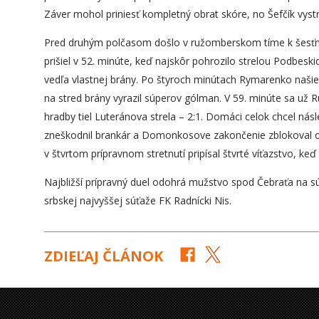
Záver mohol priniesť kompletný obrat skóre, no Šefčík vystr
Pred druhým polčasom došlo v ružomberskom tíme k šesťná
prišiel v 52. minúte, keď najskôr pohrozilo strelou Podbeski
vedľa vlastnej brány. Po štyroch minútach Rymarenko našie
na stred brány vyrazil súperov gólman. V 59. minúte sa už R
hradby tiel Luteránova strela – 2:1. Domáci celok chcel nás
zneškodnil brankár a Domonkosove zakončenie zblokoval o
v štvrtom prípravnom stretnutí pripísal štvrté víťazstvo, keď
Najbližší prípravný duel odohrá mužstvo spod Čebraťa na s
srbskej najvyššej súťaže FK Radnícki Nis.
ZDIEĽAJ ČLÁNOK