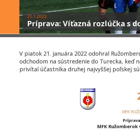
21.1.2022
Príprava: Víťazná rozlúčka s
V piatok 21. januára 2022 odohral Ružomber
odchodom na sústredenie do Turecka, keď na
privítal účastníka druhej najvyššej poľskej s
MFK RUŽ
Príprava
MFK Ružomberok v