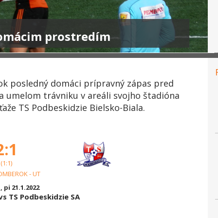
 domácim prostredím
ok posledný domáci prípravný zápas pred
 umelom trávniku v areáli svojho štadióna
úťaže TS Podbeskidzie Bielsko-Biala.
2:1
(1:1)
OMBEROK - UT
, pi 21.1.2022
s TS Podbeskidzie SA