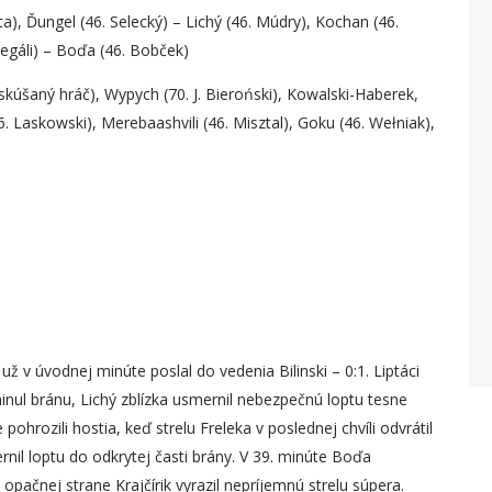
ta), Ďungel (46. Selecký) – Lichý (46. Múdry), Kochan (46.
egáli) – Boďa (46. Bobček)
skúšaný hráč), Wypych (70. J. Bieroński), Kowalski-Haberek,
46. Laskowski), Merebaashvili (46. Misztal), Goku (46. Wełniak),
už v úvodnej minúte poslal do vedenia Bilinski – 0:1. Liptáci
inul bránu, Lichý zblízka usmernil nebezpečnú loptu tesne
pohrozili hostia, keď strelu Freleka v poslednej chvíli odvrátil
ernil loptu do odkrytej časti brány. V 39. minúte Boďa
opačnej strane Krajčírik vyrazil nepríjemnú strelu súpera.