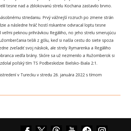
elil tesne nad a zblokovanú strelu Kochana zastavilo brvno.
sobnému striedaniu. Prvý vážnejší rozruch po zmene strán
dzie a následne hráč hostí riskantne odvracal loptu tesne
l veľmi peknou prihrávkou Regáliho, no jeho strelu smerujúcu
užomberčania tešili z gólu, keď si našla cestu do siete spoza
ledne zveľadiť svoj náskok, ale strely Rymarenka a Regáliho
branca vedľa brány. Skóre sa už nezmenilo a Ružomberok si
 zdolal poľský tím TS Podbeskidzie Bielsko-Biala 2:1.
ústredení v Turecku v stredu 26. januára 2022 s tímom