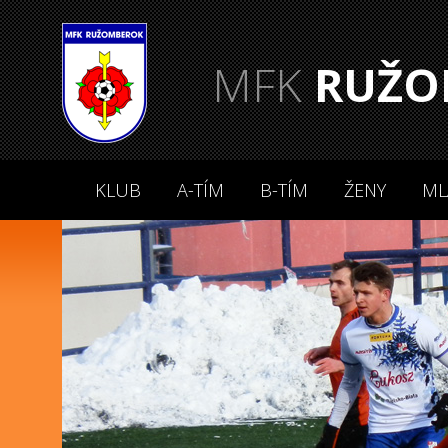
MFK
RUŽO
KLUB
A-TÍM
B-TÍM
ŽENY
ML