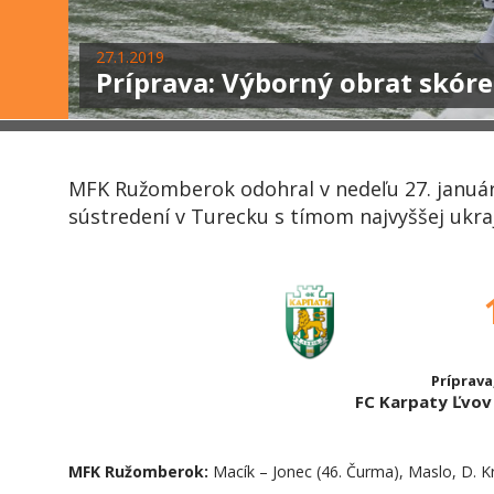
27.1.2019
Príprava: Výborný obrat skór
MFK Ružomberok odohral v nedeľu 27. január
sústredení v Turecku s tímom najvyššej ukraj
Príprava
FC Karpaty Ľvo
MFK Ružomberok:
Macík – Jonec (46. Čurma), Maslo, D. K