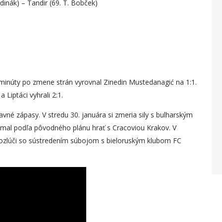
edinák) – Tandir (69. T. Bobček)
i minúty po zmene strán vyrovnal Zinedin Mustedanagić na 1:1.
Liptáci vyhrali 2:1.
né zápasy. V stredu 30. januára si zmeria sily s bulharským
 mal podľa pôvodného plánu hrať s Cracoviou Krakov. V
rozlúči so sústredením súbojom s bieloruským klubom FC