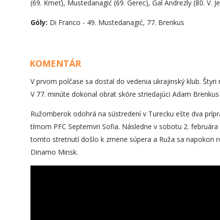
(69. Kmeť), Mustedanagić (69. Gerec), Gal Andrezly (80. V. J
Góly:
Di Franco - 49. Mustedanagić, 77. Brenkus
KOMENTÁR
V prvom polčase sa dostal do vedenia ukrajinský klub. Štyr
V 77. minúte dokonal obrat skóre striedajúci Adam Brenkus a 
Ružomberok odohrá na sústredení v Turecku ešte dva príprav
tímom PFC Septemvri Sofia. Následne v sobotu 2. februára
tomto stretnutí došlo k zmene súpera a Ruža sa napokon 
Dinamo Minsk.