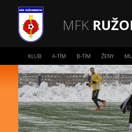
MFK
RUŽO
KLUB
A-TÍM
B-TÍM
ŽENY
ML