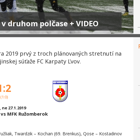
e v druhom polčase + VIDEO
a 2019 prvý z troch plánovaných stretnutí na
inskej súťaže FC Karpaty Ľvov.
1:2
(1:0)
, ne 27.1.2019
v vs MFK Ružomberok
ružliak, Twardzik – Kochan (69. Brenkus), Qose – Kostadinov