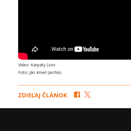
Video: Karpaty Ľvov
Foto: Ján Kmeť (archív)
ZDIEĽAJ ČLÁNOK