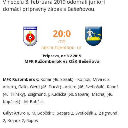
V nedeľu 3. februára 2019 odohrali juniori
domáci prípravný zápas s Bešeňovou.
20:0
(7:0)
MFK RUŽOMBEROK - UT
Príprava, ne 3.2.2019
MFK Ružomberok vs OŠK Bešeňová
MFK Ružomberok:
Kohár (46. Spišák) - Kojnok, Mrva (65.
Arturo), Gallo, Giertl (46. Ducár) - Arturo (46. Svetlošák), Rapoš
(46. Filinský), Zsigmund, J. Kudlička (60. Sapara), Machaj (46.
Kopásek) - M. Bobček
Góly:
Arturo 6, M. Bobček 5, Sapara 2, Svetlošák 2, Zsigmund
2, Kojnok 2, Rapoš