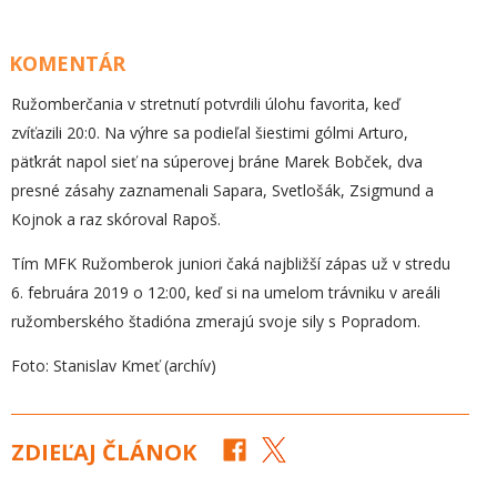
KOMENTÁR
Ružomberčania v stretnutí potvrdili úlohu favorita, keď
zvíťazili 20:0. Na výhre sa podieľal šiestimi gólmi Arturo,
päťkrát napol sieť na súperovej bráne Marek Bobček, dva
presné zásahy zaznamenali Sapara, Svetlošák, Zsigmund a
Kojnok a raz skóroval Rapoš.
Tím MFK Ružomberok juniori čaká najbližší zápas už v stredu
6. februára 2019 o 12:00, keď si na umelom trávniku v areáli
ružomberského štadióna zmerajú svoje sily s Popradom.
Foto: Stanislav Kmeť (archív)
ZDIEĽAJ ČLÁNOK