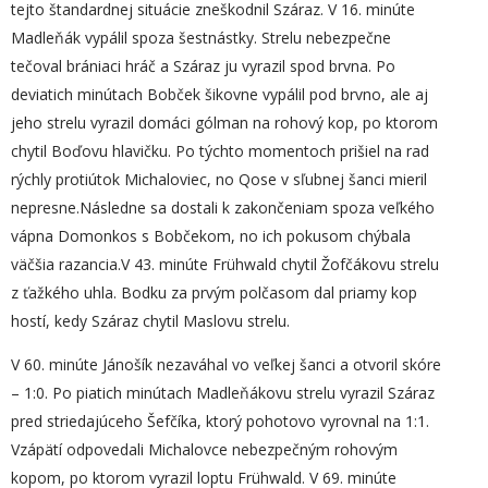
tejto štandardnej situácie zneškodnil Száraz. V 16. minúte
Madleňák vypálil spoza šestnástky. Strelu nebezpečne
tečoval brániaci hráč a Száraz ju vyrazil spod brvna. Po
deviatich minútach Bobček šikovne vypálil pod brvno, ale aj
jeho strelu vyrazil domáci gólman na rohový kop, po ktorom
chytil Boďovu hlavičku. Po týchto momentoch prišiel na rad
rýchly protiútok Michaloviec, no Qose v sľubnej šanci mieril
nepresne.Následne sa dostali k zakončeniam spoza veľkého
vápna Domonkos s Bobčekom, no ich pokusom chýbala
väčšia razancia.V 43. minúte Frühwald chytil Žofčákovu strelu
z ťažkého uhla. Bodku za prvým polčasom dal priamy kop
hostí, kedy Száraz chytil Maslovu strelu.
V 60. minúte Jánošík nezaváhal vo veľkej šanci a otvoril skóre
– 1:0. Po piatich minútach Madleňákovu strelu vyrazil Száraz
pred striedajúceho Šefčíka, ktorý pohotovo vyrovnal na 1:1.
Vzápätí odpovedali Michalovce nebezpečným rohovým
kopom, po ktorom vyrazil loptu Frühwald. V 69. minúte