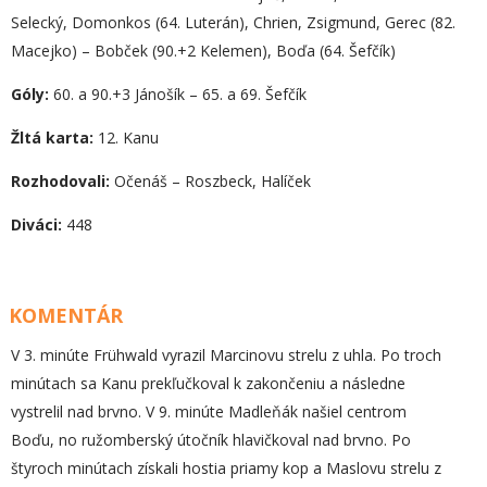
Selecký, Domonkos (64. Luterán), Chrien, Zsigmund, Gerec (82.
Macejko) – Bobček (90.+2 Kelemen), Boďa (64. Šefčík)
Góly:
60. a 90.+3 Jánošík – 65. a 69. Šefčík
Žltá karta:
12. Kanu
Rozhodovali:
Očenáš – Roszbeck, Halíček
Diváci:
448
KOMENTÁR
V 3. minúte Frühwald vyrazil Marcinovu strelu z uhla. Po troch
minútach sa Kanu prekľučkoval k zakončeniu a následne
vystrelil nad brvno. V 9. minúte Madleňák našiel centrom
Boďu, no ružomberský útočník hlavičkoval nad brvno. Po
štyroch minútach získali hostia priamy kop a Maslovu strelu z