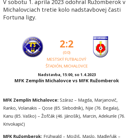
V sobotu 1. apríla 2023 odohral Ružomberok v
Michalovciach tretie kolo nadstavbovej časti
Fortuna ligy.
2:2
(0:0)
MESTSKÝ FUTBALOVÝ
ŠTADIÓN, MICHALOVCE
Nadstavba, 15:00, so 1.4.2023
MFK Zemplín Michalovce vs MFK Ružomberok
MFK Zemplín Michalovce:
Száraz – Magda, Marjanovič,
Ranko, Volanakis – Qose (85. Slebodník), Njie (76. Begala),
Kanu (85. Vaško) – Žofčák (46. Jánošík), Marcin, Adekunle (76.
Krivokapić)
MFK Ružomberok:
Frühwald – Mojžiš, Maslo, Madleňák –