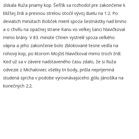
získala Ruža priamy kop. Šefčík sa rozhodol pre zakončenie k
bližšej žrdi a presnou strelou otočil vývoj duelu na 1:2. Po
deviatich minútach Bobček mieril spoza šestnástky nad brvno
a o chvíľu na opačnej strane Kanu vo veľkej šanci hlavičkoval
mimo brány. V 83. minúte Chrien vystrelil spoza veľkého
vápna a jeho zakončenie bolo zblokované tesne vedľa na
rohový kop, po ktorom Mojžiš hlavičkoval mimo troch žrdí.
Keď už sa v závere nadstaveného času zdalo, že si Ruža
odvezie z Michaloviec všetky tri body, prišla nepríjemná
studená sprcha v podobe vyrovnávajúceho gólu Jánošíka na
konečných 2:2.