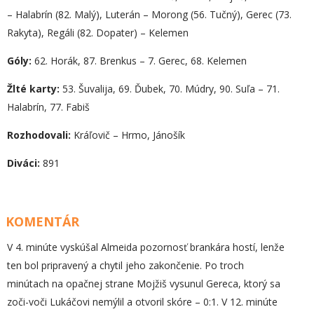
– Halabrín (82. Malý), Luterán – Morong (56. Tučný), Gerec (73.
Rakyta), Regáli (82. Dopater) – Kelemen
Góly:
62. Horák, 87. Brenkus – 7. Gerec, 68. Kelemen
Žlté karty:
53. Šuvalija, 69. Ďubek, 70. Múdry, 90. Suľa – 71.
Halabrín, 77. Fabiš
Rozhodovali:
Kráľovič – Hrmo, Jánošík
Diváci:
891
KOMENTÁR
V 4. minúte vyskúšal Almeida pozornosť brankára hostí, lenže
ten bol pripravený a chytil jeho zakončenie. Po troch
minútach na opačnej strane Mojžiš vysunul Gereca, ktorý sa
zoči-voči Lukáčovi nemýlil a otvoril skóre – 0:1. V 12. minúte