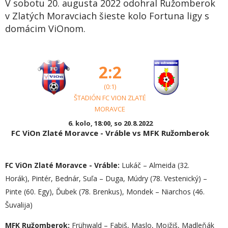
V sobotu 20. augusta 2022 odohral Ružomberok
v Zlatých Moravciach šieste kolo Fortuna ligy s
domácim ViOnom.
2:2
(0:1)
ŠTADIÓN FC VION ZLATÉ
MORAVCE
6. kolo, 18:00, so 20.8.2022
FC ViOn Zlaté Moravce - Vráble vs MFK Ružomberok
FC ViOn Zlaté Moravce - Vráble:
Lukáč – Almeida (32.
Horák), Pintér, Bednár, Suľa – Duga, Múdry (78. Vestenický) –
Pinte (60. Egy), Ďubek (78. Brenkus), Mondek – Niarchos (46.
Šuvalija)
MFK Ružomberok:
Frühwald – Fabiš, Maslo, Mojžiš, Madleňák