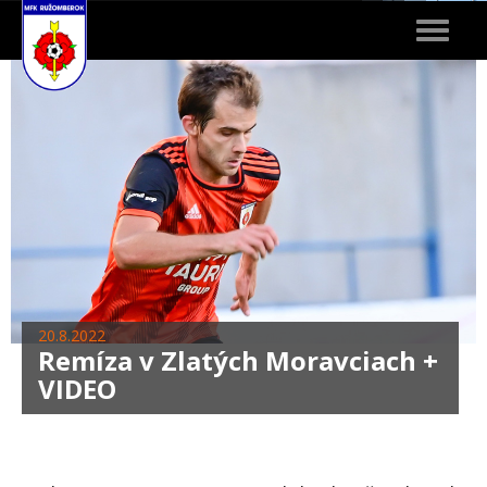
Toggle
navigat
20.8.2022
Remíza v Zlatých Moravciach +
VIDEO