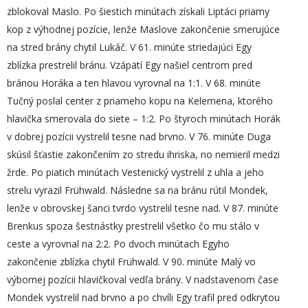
zblokoval Maslo. Po šiestich minútach získali Liptáci priamy
kop z výhodnej pozície, lenže Maslove zakončenie smerujúce
na stred brány chytil Lukáč. V 61. minúte striedajúci Egy
zblízka prestrelil bránu. Vzápätí Egy našiel centrom pred
bránou Horáka a ten hlavou vyrovnal na 1:1. V 68. minúte
Tučný poslal center z priameho kopu na Kelemena, ktorého
hlavička smerovala do siete – 1:2. Po štyroch minútach Horák
v dobrej pozícii vystrelil tesne nad brvno. V 76. minúte Duga
skúsil šťastie zakončením zo stredu ihriska, no nemieril medzi
žrde. Po piatich minútach Vestenický vystrelil z uhla a jeho
strelu vyrazil Frühwald. Následne sa na bránu rútil Mondek,
lenže v obrovskej šanci tvrdo vystrelil tesne nad. V 87. minúte
Brenkus spoza šestnástky prestrelil všetko čo mu stálo v
ceste a vyrovnal na 2:2. Po dvoch minútach Egyho
zakončenie zblízka chytil Frühwald. V 90. minúte Malý vo
výbornej pozícii hlavičkoval vedľa brány. V nadstavenom čase
Mondek vystrelil nad brvno a po chvíli Egy trafil pred odkrytou