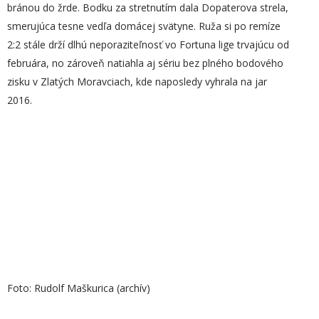
bránou do žrde. Bodku za stretnutím dala Dopaterova strela,
smerujúca tesne vedľa domácej svätyne. Ruža si po remíze
2:2 stále drží dlhú neporaziteľnosť vo Fortuna lige trvajúcu od
februára, no zároveň natiahla aj sériu bez plného bodového
zisku v Zlatých Moravciach, kde naposledy vyhrala na jar
2016.
Foto: Rudolf Maškurica (archív)