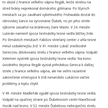
to skúsil z hranice veľkého vápna Regáli, lenže strelou na
stred brány neprekonal domáceho gólmana. Po štyroch
minútach sa po zaváhaní vybehnutého Frühwalda dostal do
obrovskej šance na vyrovnanie Ďubek, no pri jeho strele
výborne zasiahol na bránkovej čiare Maslo. V 24. minúte
Luterán namieril spoza šestnástky tesne vedľa bližšej žrde.
Po štrnástich minútach Fabišov strieľaný center z uhla tesne
minul vzdialenejšiu žrď. V 41. minúte Lukáč zneškodnil
Gerecovu zblokovanú strelu z hranice veľkého vápna. Vzápätí
Kelemen vystrelil spoza šestnástky tesne vedľa. Na konci
úvodného dejstva Regáli vyzval prihrávkou Gereca k ďalšej
strele z hranice veľkého vápna, ale nie veľmi razantné
zakončenie smerujúce k žrdi nenarobilo Lukáčovi väčšie
problémy a loptu chytil.
V 49. minúte Madleňák vypálil spoza šestnástky tesne vedľa.
Vzápätí na opačnej strane po Ďubekovom centri hlavičkoval
Horák nad brvno. V 52. minúte Ďubekovu nebezpečnú strelu