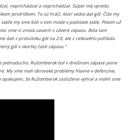
ádzal, neprichádzal a neprichádzal. Súper má vpredu
ikom Jendriškom. To sú hráči, ktorí vedia dať gól. Čiže my
ň, takže my sme boli v tom mode v podstate stále. Potom už
niec sme si znova zavarili v závere zápasu. Bola tam
e dali z protiútoku gól na 2:0, ale z celkového pohľadu
ený gól v skoršej časti zápasu.“
lne jednoducho. Ružomberok bol v dnešnom zápase jasne
 hre. My sme mali obrovské problémy hlavne v defenzíve,
nova opakujem, že Ružomberok zaslúžene vyhral a mohli sme