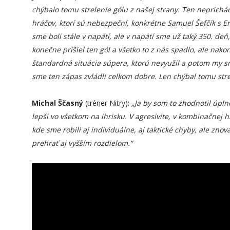
chýbalo tomu strelenie gólu z našej strany. Ten neprich
hráčov, ktorí sú nebezpeční, konkrétne Samuel Šefčík s Er
sme boli stále v napätí, ale v napätí sme už taký 350. de
konečne prišiel ten gól a všetko to z nás spadlo, ale nako
štandardná situácia súpera, ktorú nevyužil a potom my sm
sme ten zápas zvládli celkom dobre. Len chýbal tomu strel
Michal Ščasný
(tréner Nitry):
„Ja by som to zhodnotil úp
lepší vo všetkom na ihrisku. V agresivite, v kombinačnej
kde sme robili aj individuálne, aj taktické chyby, ale z
prehrať aj vyšším rozdielom.“