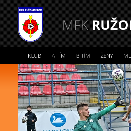
MFK
RUŽO
KLUB
A-TÍM
B-TÍM
ŽENY
ML