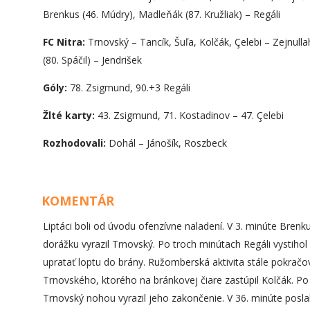
Brenkus (46. Múdry), Madleňák (87. Kružliak) – Regáli
FC Nitra:
Trnovský – Tancík, Šuľa, Kolčák, Çelebi – Zejnullah
(80. Spáčil) – Jendrišek
Góly:
78. Zsigmund, 90.+3 Regáli
Žlté karty:
43. Zsigmund, 71. Kostadinov – 47. Çelebi
Rozhodovali:
Dohál – Jánošík, Roszbeck
KOMENTÁR
Liptáci boli od úvodu ofenzívne naladení. V 3. minúte Bre
dorážku vyrazil Trnovský. Po troch minútach Regáli vystiho
upratať loptu do brány. Ružomberská aktivita stále pokračo
Trnovského, ktorého na bránkovej čiare zastúpil Kolčák. P
Trnovský nohou vyrazil jeho zakončenie. V 36. minúte posl