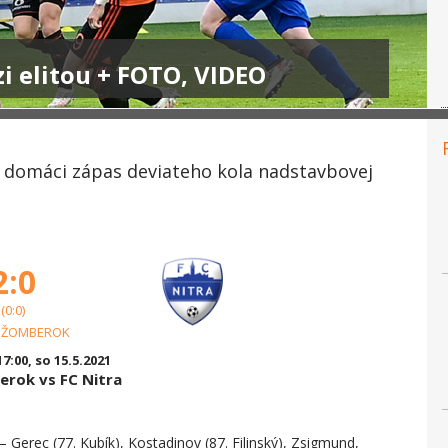
i elitou + FOTO, VIDEO
 domáci zápas deviateho kola nadstavbovej
2:0
(0:0)
UŽOMBEROK
7:00, so 15.5.2021
rok vs FC Nitra
 Gerec (77. Kubík), Kostadinov (87. Filinský), Zsigmund,