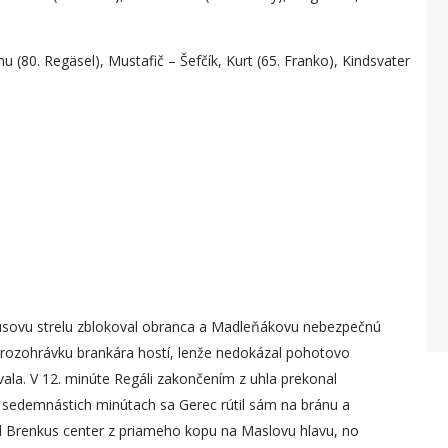
u (80. Regäsel), Mustafič – Šefčík, Kurt (65. Franko), Kindsvater
nkusovu strelu zblokoval obranca a Madleňákovu nebezpečnú
l rozohrávku brankára hostí, lenže nedokázal pohotovo
vala. V 12. minúte Regáli zakončením z uhla prekonal
o sedemnástich minútach sa Gerec rútil sám na bránu a
al Brenkus center z priameho kopu na Maslovu hlavu, no