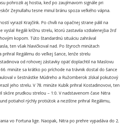
su pohrozili aj hostia, keď po zaujímavom signále pri
eskôr Zejnullahu tesne minul bránu spoza veľkého vápna.
stí vyrazil Krajčírik. Po chvíli na opačnej strane pálil na
vyslal Regáli krížnu strelu, ktorú zastavila vzdialenejšia žrď
 rohovým kopom. Túto štandardnú situáciu zahrával
la, ten však hlavičkoval nad. Po štyroch minútach
 prihral Regálimu do veľkej šance, lenže strelu
stadinova od rohovej zástavky opäť doplachtil na Maslovu
66. minúte sa krátko po príchode na trávnik dostal do šance
 fauloval v šestnástke Múdreho a Ružomberok získal pokutový
azil jeho strelu. V 78. minúte Kubík prihral Kostadinovovi, ten
il skóre prudkou strelou – 1:0. V nadstavenom čase Nitra
und potiahol rýchly protiútok a nezištne prihral Regálimu,
vania vo Fortuna lige. Naopak, Nitra po prehre vypadáva do 2.