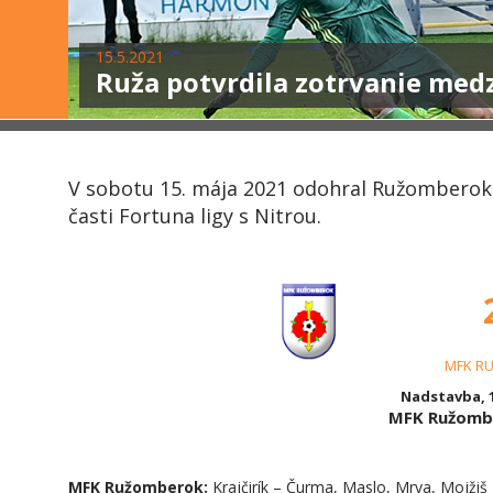
15.5.2021
Ruža potvrdila zotrvanie medz
V sobotu 15. mája 2021 odohral Ružomberok
časti Fortuna ligy s Nitrou.
MFK R
Nadstavba, 1
MFK Ružombe
MFK Ružomberok:
Krajčirík – Čurma, Maslo, Mrva, Mojžiš –