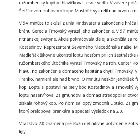
ružomberský kapitán hlavičkoval tesne vedľa. V závere polča
Šefčíkovom rohovom kope Mustafić vystrelil nad brvno a n
V 54. minúte to skúsil z uhla Kindsvater a zakončenie hráča ho
bránu Gerec a Trnovský vyrazil jeho zakončenie. V 57. minúte 
nitrianskej svätyne. Akcia pokračovala ďalej a skončila sa
Kostadinov. Reprezentant Severného Macedónska našiel Mas
Madleňák šikovne ukoristil loptu hosťom pri ich šestnástke a
ružomberského útočníka vyrazil Trnovský na roh. Center Ko
hlavu, no zakončenie domáceho kapitána chytil Trnovský. V 
Franko, namieril ale nad brvno. O minútu neskôr Jendrišek
kop. Loptu si postavil na biely bod Kostadinov a Trnovský vyr
loptu naservíroval Zsigmundovi a domáci stredopoliar otvor
získala rohový kop. Po ňom sa lopty zmocnili Liptáci, Zsigm
ktorý preloboval brankára a spečatil výsledok na 2:0.
Víťazstvo 2:0 znamená pre Ružu definitívne potvrdenie zotr
ligy.