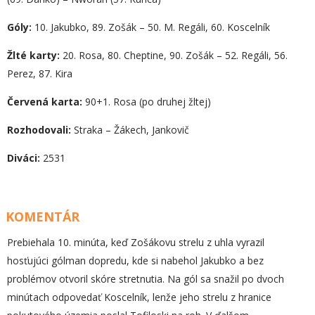
Góly:
10. Jakubko, 89. Zošák – 50. M. Regáli, 60. Koscelník
Žlté karty:
20. Rosa, 80. Cheptine, 90. Zošák – 52. Regáli, 56.
Perez, 87. Kira
Červená karta:
90+1. Rosa (po druhej žltej)
Rozhodovali
:
Straka – Žákech, Jankovič
Diváci:
2531
KOMENTÁR
Prebiehala 10. minúta, keď Zošákovu strelu z uhla vyrazil
hosťujúci gólman dopredu, kde si nabehol Jakubko a bez
problémov otvoril skóre stretnutia. Na gól sa snažil po dvoch
minútach odpovedať Koscelník, lenže jeho strelu z hranice