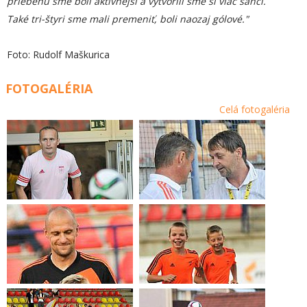
priebehu sme boli aktívnejší a vytvorili sme si viac šancí.
Také tri-štyri sme mali premeniť, boli naozaj gólové."
Foto: Rudolf Maškurica
FOTOGALÉRIA
Celá fotogaléria