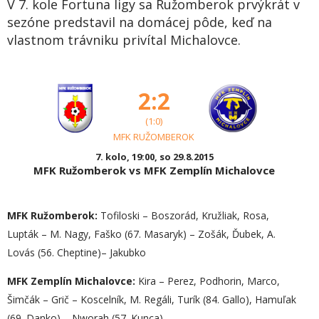
V 7. kole Fortuna ligy sa Ružomberok prvýkrát v
sezóne predstavil na domácej pôde, keď na
vlastnom trávniku privítal Michalovce.
2:2
(1:0)
MFK RUŽOMBEROK
7. kolo, 19:00, so 29.8.2015
MFK Ružomberok vs MFK Zemplín Michalovce
MFK Ružomberok:
Tofiloski – Boszorád, Kružliak, Rosa,
Lupták – M. Nagy, Faško (67. Masaryk) – Zošák, Ďubek, A.
Lovás (56. Cheptine)– Jakubko
MFK Zemplín Michalovce:
Kira – Perez, Podhorin, Marco,
Šimčák – Grič – Koscelník, M. Regáli, Turík (84. Gallo), Hamuľak
(69. Danko) – Nworah (57. Kunca)