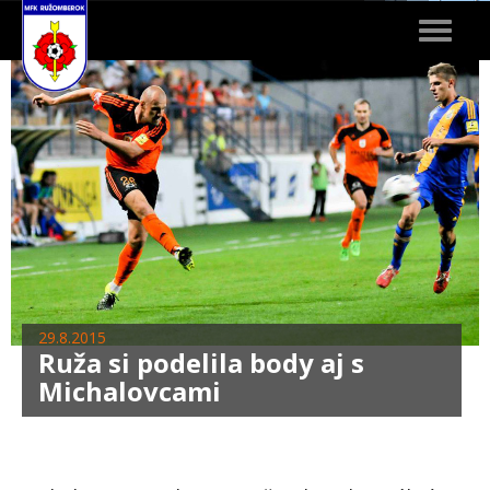
Toggle
navigat
29.8.2015
Ruža si podelila body aj s
Michalovcami