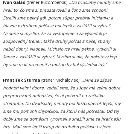
Ivan Galád
(tréner Ružomberka:)
,,Do tridsiatej minúty sme
hrali to, čo sme si predstavovali a čoho sme schopní.
Strelili sme pekný gól, potom súper prebral iniciatívu a
hlavne v druhom polčase bol lepší a zaslúžil si vyhrať.
Osobne si myslím, že za vystúpenie a za výsledok je
zodpovedný tréner, takže druhý polčas z našej strany
nebol dobrý. Naopak, Michalovce hrali pekne, vytvorili si
šance a zaslúžili si vyhrať. Myslím si ale, že pokutový kop
by sme mali premeniť a možno by bol výsledok iný."
František Šturma
(tréner Michaloviec):
,,Mne sa zápas
hodnotí veľmi dobre. Vedeli sme, že súper má veľmi dobre
prepracovanú defenzívu, čo aj potvrdil na začiatku
stretnutia. Do dvadsiatej minúty bol Ružomberok lepší, my
sme mu pomohli chybičkou, za ktorú nás potrestal. Od tej
doby sme sa domácim vyrovnali a snažili sme sa hrať našu
hru. Mali sme lepší vstup do druhého polčasu i v jeho