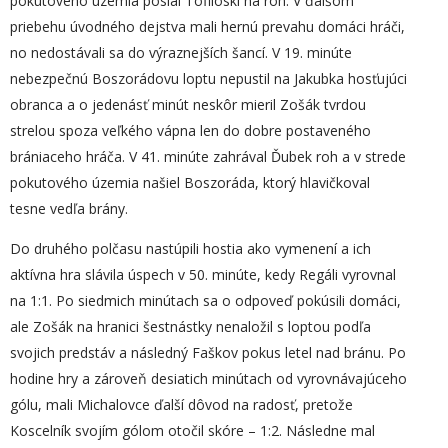
pokutového územia poslal Tofiloski na roh. V ďalšom
priebehu úvodného dejstva mali hernú prevahu domáci hráči,
no nedostávali sa do výraznejších šancí. V 19. minúte
nebezpečnú Boszorádovu loptu nepustil na Jakubka hosťujúci
obranca a o jedenásť minút neskôr mieril Zošák tvrdou
strelou spoza veľkého vápna len do dobre postaveného
brániaceho hráča. V 41. minúte zahrával Ďubek roh a v strede
pokutového územia našiel Boszoráda, ktorý hlavičkoval
tesne vedľa brány.
Do druhého polčasu nastúpili hostia ako vymenení a ich
aktívna hra slávila úspech v 50. minúte, kedy Regáli vyrovnal
na 1:1. Po siedmich minútach sa o odpoveď pokúsili domáci,
ale Zošák na hranici šestnástky nenaložil s loptou podľa
svojich predstáv a následný Faškov pokus letel nad bránu. Po
hodine hry a zároveň desiatich minútach od vyrovnávajúceho
gólu, mali Michalovce ďalší dôvod na radosť, pretože
Koscelník svojím gólom otočil skóre – 1:2. Následne mal