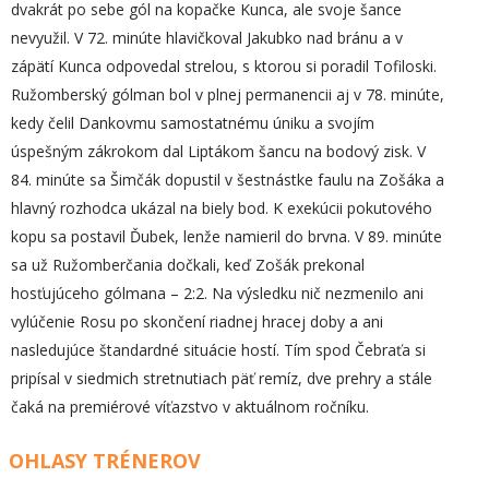
dvakrát po sebe gól na kopačke Kunca, ale svoje šance
nevyužil. V 72. minúte hlavičkoval Jakubko nad bránu a v
zápätí Kunca odpovedal strelou, s ktorou si poradil Tofiloski.
Ružomberský gólman bol v plnej permanencii aj v 78. minúte,
kedy čelil Dankovmu samostatnému úniku a svojím
úspešným zákrokom dal Liptákom šancu na bodový zisk. V
84. minúte sa Šimčák dopustil v šestnástke faulu na Zošáka a
hlavný rozhodca ukázal na biely bod. K exekúcii pokutového
kopu sa postavil Ďubek, lenže namieril do brvna. V 89. minúte
sa už Ružomberčania dočkali, keď Zošák prekonal
hosťujúceho gólmana – 2:2. Na výsledku nič nezmenilo ani
vylúčenie Rosu po skončení riadnej hracej doby a ani
nasledujúce štandardné situácie hostí. Tím spod Čebraťa si
pripísal v siedmich stretnutiach päť remíz, dve prehry a stále
čaká na premiérové víťazstvo v aktuálnom ročníku.
OHLASY TRÉNEROV