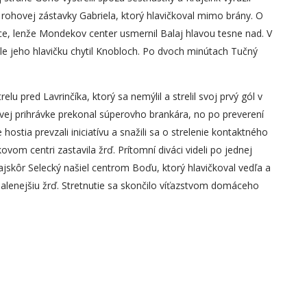
 rohovej zástavky Gabriela, ktorý hlavičkoval mimo brány. O
e, lenže Mondekov center usmernil Balaj hlavou tesne nad. V
le jeho hlavičku chytil Knobloch. Po dvoch minútach Tučný
u pred Lavrinčíka, ktorý sa nemýlil a strelil svoj prvý gól v
ej prihrávke prekonal súperovho brankára, no po preverení
ostia prevzali iniciatívu a snažili sa o strelenie kontaktného
kovom centri zastavila žrď. Prítomní diváci videli po jednej
jskôr Selecký našiel centrom Boďu, ktorý hlavičkoval vedľa a
lenejšiu žrď. Stretnutie sa skončilo víťazstvom domáceho