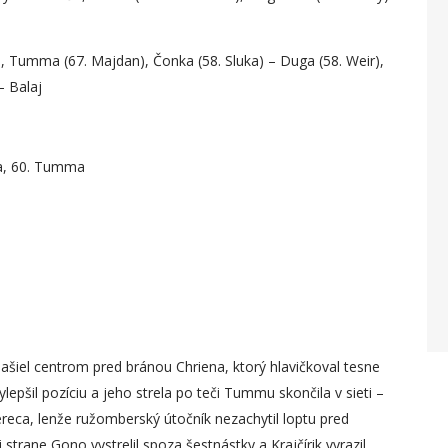
 Tumma (67. Majdan), Čonka (58. Sluka) – Duga (58. Weir),
– Balaj
uga, 60. Tumma
 našiel centrom pred bránou Chriena, ktorý hlavičkoval tesne
lepšil pozíciu a jeho strela po teči Tummu skončila v sieti –
reca, lenže ružomberský útočník nezachytil loptu pred
trane Gono vystrelil spoza šestnástky a Krajčírik vyrazil