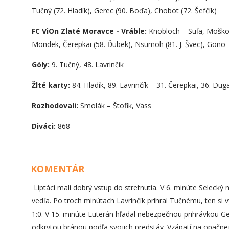
Tučný (72. Hladík), Gerec (90. Boďa), Chobot (72. Šefčík)
FC ViOn Zlaté Moravce - Vráble:
Knobloch – Suľa, Moško,
Mondek, Čerepkai (58. Ďubek), Nsumoh (81. J. Švec), Gono 
Góly:
9. Tučný, 48. Lavrinčík
Žlté karty:
84. Hladík, 89. Lavrinčík – 31. Čerepkai, 36. D
Rozhodovali:
Smolák – Štofik, Vass
Diváci:
868
KOMENTÁR
Liptáci mali dobrý vstup do stretnutia. V 6. minúte Selecký
vedľa. Po troch minútach Lavrinčík prihral Tučnému, ten si vy
1:0. V 15. minúte Luterán hľadal nebezpečnou prihrávkou Ge
odkrytou bránou podľa svojich predstáv. Vzápätí na opačnej s