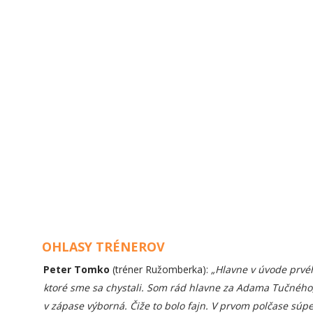
OHLASY TRÉNEROV
Peter Tomko
(tréner Ružomberka):
„Hlavne v úvode prvéh
ktoré sme sa chystali. Som rád hlavne za Adama Tučného, že
v zápase výborná. Čiže to bolo fajn. V prvom polčase súp