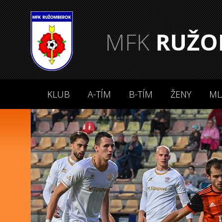
MFK
RUŽO
KLUB
A-TÍM
B-TÍM
ŽENY
ML