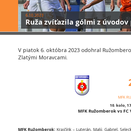
6.10.2023
Ruža zvíťazila gólmi z úvodov
V piatok 6. októbra 2023 odohral Ružombero
Zlatými Moravcami.
MFK R
10. kolo, 17
MFK Ružomberok vs FC V
MFK Ružomberok:
Krajčírik – Luterán, Malý, Gabriel, Sele