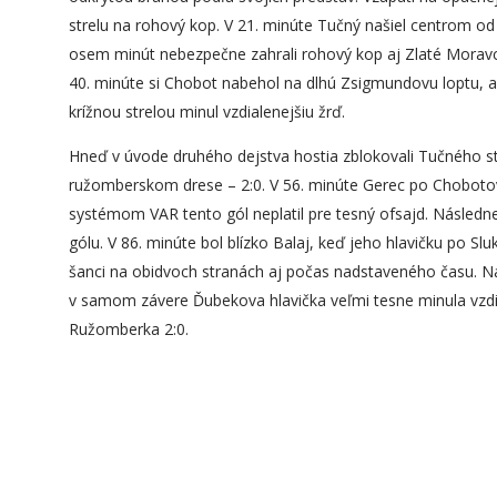
strelu na rohový kop. V 21. minúte Tučný našiel centrom od
osem minút nebezpečne zahrali rohový kop aj Zlaté Moravc
40. minúte si Chobot nabehol na dlhú Zsigmundovu loptu, a
krížnou strelou minul vzdialenejšiu žrď.
Hneď v úvode druhého dejstva hostia zblokovali Tučného strel
ružomberskom drese – 2:0. V 56. minúte Gerec po Chobotov
systémom VAR tento gól neplatil pre tesný ofsajd. Následne h
gólu. V 86. minúte bol blízko Balaj, keď jeho hlavičku po Slu
šanci na obidvoch stranách aj počas nadstaveného času. Na
v samom závere Ďubekova hlavička veľmi tesne minula vzdia
Ružomberka 2:0.