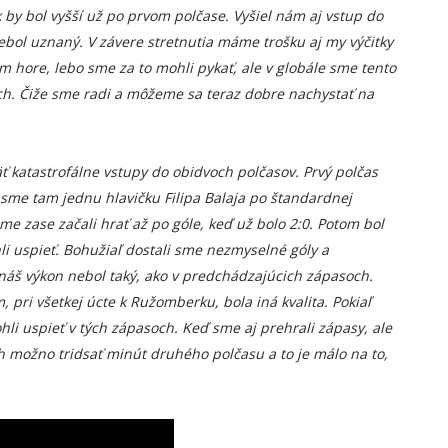
k by bol vyšší už po prvom polčase. Vyšiel nám aj vstup do
nebol uznaný. V závere stretnutia máme trošku aj my výčitky
m hore, lebo sme za to mohli pykať, ale v globále sme tento
ich. Čiže sme radi a môžeme sa teraz dobre nachystať na
ť katastrofálne vstupy do obidvoch polčasov. Prvý polčas
i sme tam jednu hlavičku Filipa Balaja po štandardnej
me zase začali hrať až po góle, keď už bolo 2:0. Potom bol
i uspieť. Bohužiaľ dostali sme nezmyselné góly a
 náš výkon nebol taký, ako v predchádzajúcich zápasoch.
pri všetkej úcte k Ružomberku, bola iná kvalita. Pokiaľ
i uspieť v tých zápasoch. Keď sme aj prehrali zápasy, ale
ch možno tridsať minút druhého polčasu a to je málo na to,