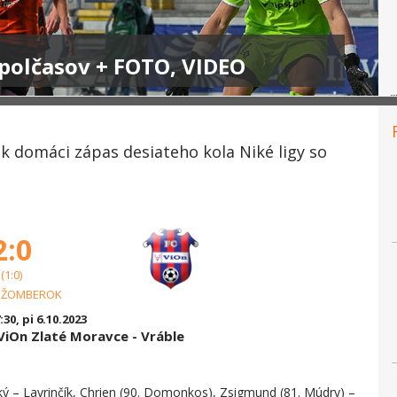
 polčasov + FOTO, VIDEO
k domáci zápas desiateho kola Niké ligy so
2:0
(1:0)
UŽOMBEROK
:30, pi 6.10.2023
iOn Zlaté Moravce - Vráble
cký – Lavrinčík, Chrien (90. Domonkos), Zsigmund (81. Múdry) –