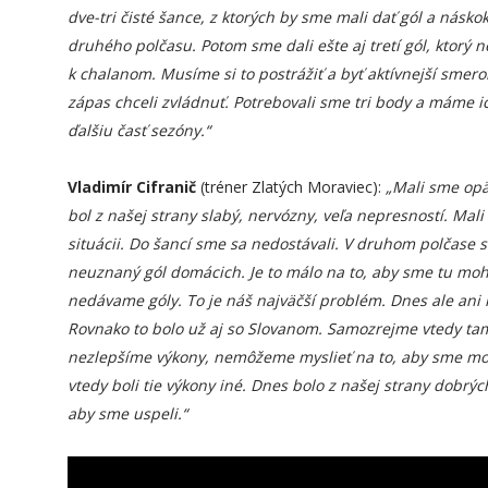
dve-tri čisté šance, z ktorých by sme mali dať gól a násko
druhého polčasu. Potom sme dali ešte aj tretí gól, ktorý 
k chalanom. Musíme si to postrážiť a byť aktívnejší smero
zápas chceli zvládnuť. Potrebovali sme tri body a máme 
ďalšiu časť sezóny.“
Vladimír Cifranič
(tréner Zlatých Moraviec):
„Mali sme opä
bol z našej strany slabý, nervózny, veľa nepresností. Mal
situácii. Do šancí sme sa nedostávali. V druhom polčase s
neuznaný gól domácich. Je to málo na to, aby sme tu mohl
nedávame góly. To je náš najväčší problém. Dnes ale ani
Rovnako to bolo už aj so Slovanom. Samozrejme vtedy tam, 
nezlepšíme výkony, nemôžeme myslieť na to, aby sme mohl
vtedy boli tie výkony iné. Dnes bolo z našej strany dobrý
aby sme uspeli.“