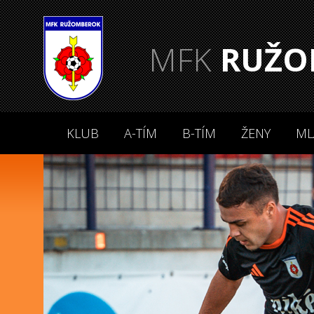
MFK
RUŽO
KLUB
A-TÍM
B-TÍM
ŽENY
ML