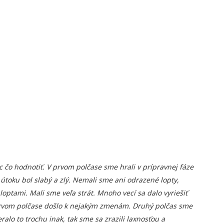
 čo hodnotiť. V prvom polčase sme hrali v prípravnej fáze
toku bol slabý a zlý. Nemali sme ani odrazené lopty,
tami. Mali sme veľa strát. Mnoho vecí sa dalo vyriešiť
 prvom polčase došlo k nejakým zmenám. Druhý polčas sme
ralo to trochu inak, tak sme sa zrazili laxnosťou a