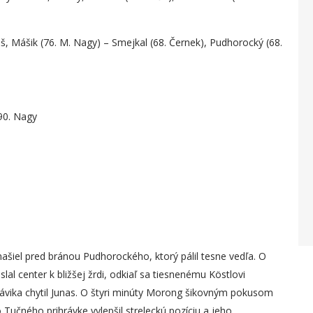
iš, Mášik (76. M. Nagy) – Smejkal (68. Černek), Pudhorocký (68.
 90. Nagy
našiel pred bránou Pudhorockého, ktorý pálil tesne vedľa. O
l center k bližšej žrdi, odkiaľ sa tiesnenému Köstlovi
Slávika chytil Junas. O štyri minúty Morong šikovným pokusom
 Tučného prihrávke vylepšil streleckú pozíciu a jeho