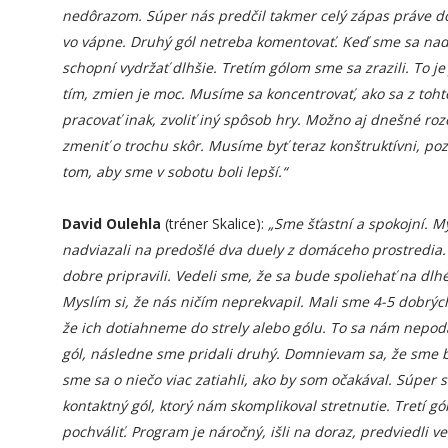
nedôrazom. Súper nás predčil takmer celý zápas práve dô
vo vápne. Druhý gól netreba komentovať. Keď sme sa nady
schopní vydržať dlhšie. Tretím gólom sme sa zrazili. To
tím, zmien je moc. Musíme sa koncentrovať, ako sa z tohto
pracovať inak, zvoliť iný spôsob hry. Možno aj dnešné ro
zmeniť o trochu skôr. Musíme byť teraz konštruktívni, poz
tom, aby sme v sobotu boli lepší.“
David Oulehla
(tréner Skalice):
„Sme šťastní a spokojní. M
nadviazali na predošlé dva duely z domáceho prostredia.
dobre pripravili. Vedeli sme, že sa bude spoliehať na dlhé
Myslím si, že nás ničím neprekvapil. Mali sme 4-5 dobrých
že ich dotiahneme do strely alebo gólu. To sa nám nepoda
gól, následne sme pridali druhý. Domnievam sa, že sme b
sme sa o niečo viac zatiahli, ako by som očakával. Súper s
kontaktný gól, ktorý nám skomplikoval stretnutie. Tretí g
pochváliť. Program je náročný, išli na doraz, predviedli 