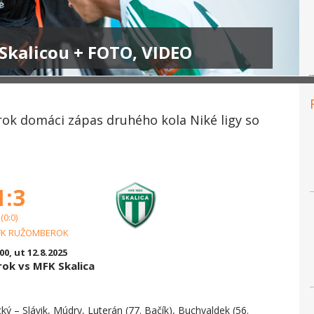
Skalicou + FOTO, VIDEO
ok domáci zápas druhého kola Niké ligy so
1:3
(0:0)
FK RUŽOMBEROK
:00, ut 12.8.2025
ok vs MFK Skalica
ký – Slávik, Múdry, Luterán (77. Bačík), Buchvaldek (56.