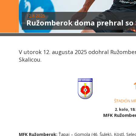
12.8.2025
Ružomberok doma prehral so 
V utorok 12. augusta 2025 odohral Ružomber
Skalicou.
ŠTADIÓN M
2. kolo, 18
MFK Ružomber
MFK Ružomberok:
Ťapaj – Gomola (46. Šulek), Köstl, Selec