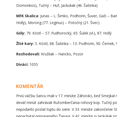
Domonkos), Tučný – Huf, Jackuliak (46. Šašinka)
MFK Skalica:
Junas – L. Šimko, Podhorin, Šuver, Gaži – Bar
Hollý), Morong (77. Leginus) – Potočný (21. Švec)
Góly:
79. Köstl – 57. Pudhorocký, 65. Šulek (vl.), 87. Hollý
Žlté kary:
5. Köstl, 68. Šašinka – 13. Podhorin, 90. Černek,
Rozhodovali:
Kružliak – Hancko, Pozor
Diváci:
1055
KOMENTÁR
Prvú väčšiu šancu mali v 17. minúte Záhoráci, keď Smejkal 
deväť minút zahrávali Ružomberčania rohový kop. Tučný posla
nepodarilo poslať loptu do siete. V 33. minúte zakončenie 
nenachytal pripraveného Ťapaja. V 42. minúte si Jackuliak po