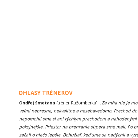
OHLASY TRÉNEROV
Ondřej Smetana
(tréner Ružomberka):
„Za mňa nie je moc
veľmi nepresne, nekvalitne a nesebavedomo. Prechod do ú
nepomohli sme si ani rýchlym prechodom a nahodenými lop
pokojnejšie. Priestor na prehranie súpera sme mali. Po
začali o niečo lepšie. Bohužiaľ, keď sme sa nadýchli a vyze