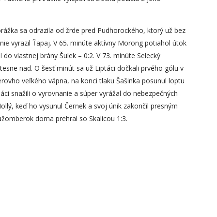
orážka sa odrazila od žrde pred Pudhorockého, ktorý už bez
e vyrazil Ťapaj. V 65. minúte aktívny Morong potiahol útok
 do vlastnej brány Šulek – 0:2. V 73. minúte Selecký
 tesne nad. O šesť minút sa už Liptáci dočkali prvého gólu v
erovho veľkého vápna, na konci tlaku Šašinka posunul loptu
máci snažili o vyrovnanie a súper vyrážal do nebezpečných
Hollý, keď ho vysunul Černek a svoj únik zakončil presným
užomberok doma prehral so Skalicou 1:3.