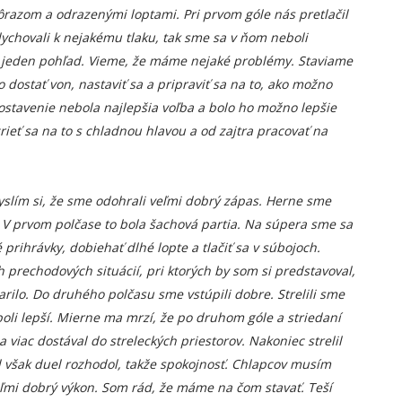
razom a odrazenými loptami. Pri prvom góle nás pretlačil
chovali k nejakému tlaku, tak sme sa v ňom neboli
 je jeden pohľad. Vieme, že máme nejaké problémy. Staviame
 dostať von, nastaviť sa a pripraviť sa na to, ako možno
zostavenie nebola najlepšia voľba a bolo ho možno lepšie
rieť sa na to s chladnou hlavou a od zajtra pracovať na
yslím si, že sme odohrali veľmi dobrý zápas. Herne sme
 V prvom polčase to bola šachová partia. Na súpera sme sa
 prihrávky, dobiehať dlhé lopte a tlačiť sa v súbojoch.
 prechodových situácií, pri ktorých by som si predstavoval,
rilo. Do druhého polčasu sme vstúpili dobre. Strelili sme
oli lepší. Mierne ma mrzí, že po druhom góle a striedaní
a viac dostával do streleckých priestorov. Nakoniec strelil
ól však duel rozhodol, takže spokojnosť. Chlapcov musím
veľmi dobrý výkon. Som rád, že máme na čom stavať. Teší