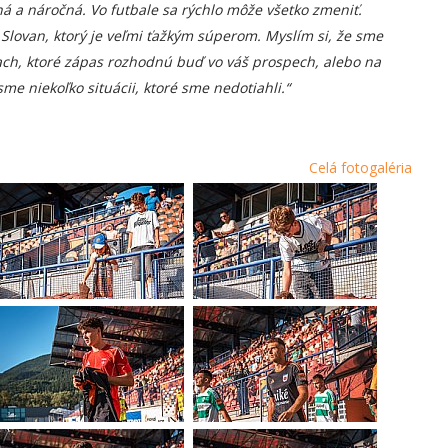
lhá a náročná. Vo futbale sa rýchlo môže všetko zmeniť.
Slovan, ktorý je veľmi ťažkým súperom. Myslím si, že sme
tiach, ktoré zápas rozhodnú buď vo váš prospech, alebo na
sme niekoľko situácii, ktoré sme nedotiahli.“
Celá fotogaléria