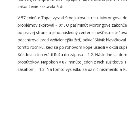
zakončenie zastavila žrď.
V 57. minúte Ťapaj vyrazil Smejkalovu strelu, Morongova d
problémov skóroval – 0:1. O päť minút Morongove zakončeni
po pravej strane a jeho následný center si nešťastne tečoval
odcentroval pred vzdialenejšiu žrď, odkiaľ Slávik hlavičkoval
tomto ročníku, keď sa po rohovom kope usadili v okolí súp
Köstlovi a ten vrátil Ružu do zápasu – 1:2. Následne sa do
protiútokov. Napokon v 87. minúte jeden z nich zužitkoval 
zásahom – 1:3. Na tomto výsledku sa už nič nezmenilo a R