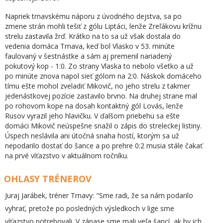
Napriek trnavskému náporu z úvodného dejstva, sa po
zmene strán mohli tešiť z gólu Liptáci, lenže Zreľákovu krížnu
strelu zastavila žrď. Krátko na to sa už však dostala do
vedenia domáca Trnava, keď bol Vlasko v 53. minúte
faulovaný v šestnástke a sám aj premenil nariadený
pokutový kop - 1:0. Zo strany Vlaska to nebolo všetko a už
po minúte znova napol sieť gólom na 2:0. Náskok domáceho
tímu ešte mohol zveladiť Mikovič, no jeho strelu z takmer
jedenástkovej pozície zastavilo brvno. Na druhej strane mal
po rohovom kope na dosah kontaktný gól Lovás, lenže
Rusov vyrazil jeho hlavičku. V ďalšom priebehu sa ešte
domáci Mikovič neúspešne snažil o zápis do streleckej listiny.
Úspech neslávila ani útočná snaha hostí, ktorým sa už
nepodarilo dostať do šance a po prehre 0:2 musia stále čakať
na prvé víťazstvo v aktuálnom ročníku.
OHLASY TRÉNEROV
Juraj Jarábek, tréner Trnavy: "Sme radi, že sa nám podarilo
vyhrať, pretože po posledných výsledkoch v lige sme
víťazstvo potrebovali. V zápase sme mali veľa šancí, ak by ich