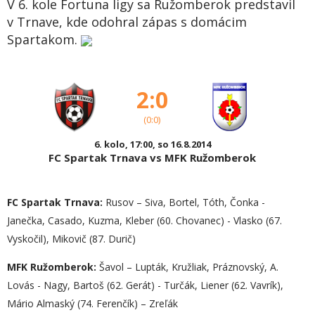
V 6. kole Fortuna ligy sa Ružomberok predstavil
v Trnave, kde odohral zápas s domácim
Spartakom.
2:0
(0:0)
6. kolo, 17:00, so 16.8.2014
FC Spartak Trnava vs MFK Ružomberok
FC Spartak Trnava:
Rusov – Siva, Bortel, Tóth, Čonka -
Janečka, Casado, Kuzma, Kleber (60. Chovanec) - Vlasko (67.
Vyskočil), Mikovič (87. Durič)
MFK Ružomberok:
Šavol – Lupták, Kružliak, Práznovský, A.
Lovás - Nagy, Bartoš (62. Gerát) - Turčák, Liener (62. Vavrík),
Mário Almaský (74. Ferenčík) – Zreľák