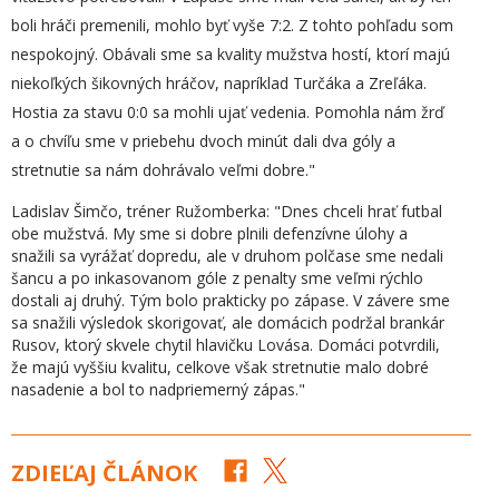
boli hráči premenili, mohlo byť vyše 7:2. Z tohto pohľadu som
nespokojný. Obávali sme sa kvality mužstva hostí, ktorí majú
niekoľkých šikovných hráčov, napríklad Turčáka a Zreľáka.
Hostia za stavu 0:0 sa mohli ujať vedenia. Pomohla nám žrď
a o chvíľu sme v priebehu dvoch minút dali dva góly a
stretnutie sa nám dohrávalo veľmi dobre."
Ladislav Šimčo, tréner Ružomberka: "Dnes chceli hrať futbal
obe mužstvá. My sme si dobre plnili defenzívne úlohy a
snažili sa vyrážať dopredu, ale v druhom polčase sme nedali
šancu a po inkasovanom góle z penalty sme veľmi rýchlo
dostali aj druhý. Tým bolo prakticky po zápase. V závere sme
sa snažili výsledok skorigovať, ale domácich podržal brankár
Rusov, ktorý skvele chytil hlavičku Lovása. Domáci potvrdili,
že majú vyššiu kvalitu, celkove však stretnutie malo dobré
nasadenie a bol to nadpriemerný zápas."
ZDIEĽAJ ČLÁNOK