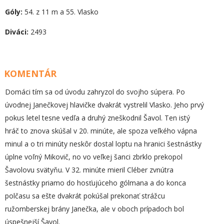
Góly:
54. z 11 m a 55. Vlasko
Diváci:
2493
KOMENTÁR
Domáci tím sa od úvodu zahryzol do svojho súpera. Po
úvodnej Janečkovej hlavičke dvakrát vystrelil Vlasko. Jeho prvý
pokus letel tesne vedľa a druhý zneškodnil Šavol. Ten istý
hráč to znova skúšal v 20. minúte, ale spoza veľkého vápna
minul a o tri minúty neskôr dostal loptu na hranici šestnástky
úplne voľný Mikovič, no vo veľkej šanci zbrklo prekopol
Šavolovu svätyňu. V 32. minúte mieril Cléber zvnútra
šestnástky priamo do hosťujúceho gólmana a do konca
polčasu sa ešte dvakrát pokúšal prekonať strážcu
ružomberskej brány Janečka, ale v oboch prípadoch bol
úspešnejší Šavol.