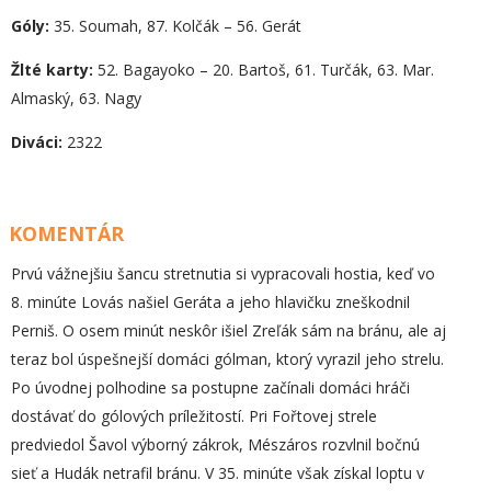
Góly:
35. Soumah, 87. Kolčák – 56. Gerát
Žlté karty:
52. Bagayoko – 20. Bartoš, 61. Turčák, 63. Mar.
Almaský, 63. Nagy
Diváci:
2322
KOMENTÁR
Prvú vážnejšiu šancu stretnutia si vypracovali hostia, keď vo
8. minúte Lovás našiel Geráta a jeho hlavičku zneškodnil
Perniš. O osem minút neskôr išiel Zreľák sám na bránu, ale aj
teraz bol úspešnejší domáci gólman, ktorý vyrazil jeho strelu.
Po úvodnej polhodine sa postupne začínali domáci hráči
dostávať do gólových príležitostí. Pri Fořtovej strele
predviedol Šavol výborný zákrok, Mészáros rozvlnil bočnú
sieť a Hudák netrafil bránu. V 35. minúte však získal loptu v