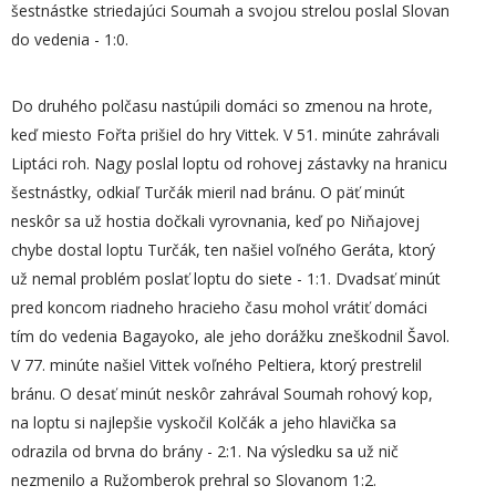
šestnástke striedajúci Soumah a svojou strelou poslal Slovan
do vedenia - 1:0.
Do druhého polčasu nastúpili domáci so zmenou na hrote,
keď miesto Fořta prišiel do hry Vittek. V 51. minúte zahrávali
Liptáci roh. Nagy poslal loptu od rohovej zástavky na hranicu
šestnástky, odkiaľ Turčák mieril nad bránu. O päť minút
neskôr sa už hostia dočkali vyrovnania, keď po Niňajovej
chybe dostal loptu Turčák, ten našiel voľného Geráta, ktorý
už nemal problém poslať loptu do siete - 1:1. Dvadsať minút
pred koncom riadneho hracieho času mohol vrátiť domáci
tím do vedenia Bagayoko, ale jeho dorážku zneškodnil Šavol.
V 77. minúte našiel Vittek voľného Peltiera, ktorý prestrelil
bránu. O desať minút neskôr zahrával Soumah rohový kop,
na loptu si najlepšie vyskočil Kolčák a jeho hlavička sa
odrazila od brvna do brány - 2:1. Na výsledku sa už nič
nezmenilo a Ružomberok prehral so Slovanom 1:2.