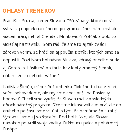
OHLASY TRÉNEROV
František Straka, tréner Slovana: "Sú zápasy, ktoré musíte
vyhrať aj napriek náročnému programu. Dnes nám chýbali
viacerí hráči, nehral Grendel, Milinkovič či Zofčák a bolo to
vidieť aj na trávniku. Som rád, že sme to aj tak zvládli,
zároveň verím, že hráči sa aj poučia z chýb, ktorých sme sa
dopustili. Pozitívom bol návrat Vitteka, zdravý onedlho bude
aj Gorosito. Lásik má po faule bez lopty zranený členok,
dúfam, že to nebude vážne."
Ladislav Šimčo, tréner Ružomberka: "Možno to bude znieť
veľmi sebavedome, ale my sme dnes prišli na Pasienky
bodovať. Chceli sme využiť, že Slovan mal v posledných
dňoch náročný program. Síce sme inkasovali ako prví, ale do
druhého polčasu sme vstúpili s tým, že nemáme čo stratiť.
Vyrovnali sme aj so šťastím. Bod bol blízko, ale Slovan
napokon potvrdil svoje kvality. Držím mu palce v pohárovej
Európe.