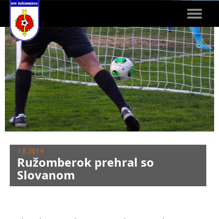
Toggle
navigat
1.8.2014
Ružomberok prehral so
Slovanom