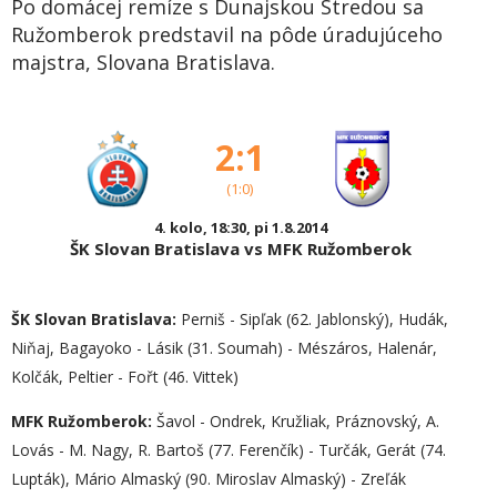
Po domácej remíze s Dunajskou Stredou sa
Ružomberok predstavil na pôde úradujúceho
majstra, Slovana Bratislava.
2:1
(1:0)
4. kolo, 18:30, pi 1.8.2014
ŠK Slovan Bratislava vs MFK Ružomberok
ŠK Slovan Bratislava:
Perniš - Sipľak (62. Jablonský), Hudák,
Niňaj, Bagayoko - Lásik (31. Soumah) - Mészáros, Halenár,
Kolčák, Peltier - Fořt (46. Vittek)
MFK Ružomberok:
Šavol - Ondrek, Kružliak, Práznovský, A.
Lovás - M. Nagy, R. Bartoš (77. Ferenčík) - Turčák, Gerát (74.
Lupták), Mário Almaský (90. Miroslav Almaský) - Zreľák