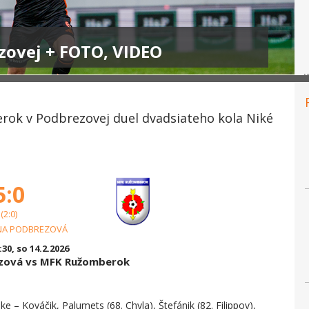
zovej + FOTO, VIDEO
rok v Podbrezovej duel dvadsiateho kola Niké
5:0
(2:0)
NA PODBREZOVÁ
:30, so 14.2.2026
ezová vs MFK Ružomberok
e – Kováčik, Palumets (68. Chyla), Štefánik (82. Filippov),