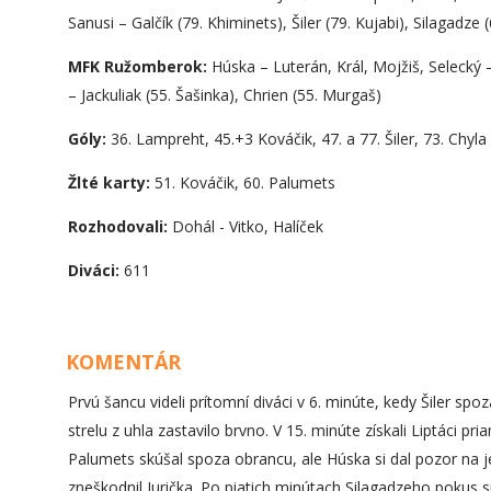
Sanusi – Galčík (79. Khiminets), Šiler (79. Kujabi), Silagadze (
MFK Ružomberok:
Húska – Luterán, Král, Mojžiš, Selecký – 
– Jackuliak (55. Šašinka), Chrien (55. Murgaš)
Góly:
36. Lampreht, 45.+3 Kováčik, 47. a 77. Šiler, 73. Chyla
Žlté karty:
51. Kováčik, 60. Palumets
Rozhodovali:
Dohál - Vitko, Halíček
Diváci:
611
KOMENTÁR
Prvú šancu videli prítomní diváci v 6. minúte, kedy Šiler spo
strelu z uhla zastavilo brvno. V 15. minúte získali Liptáci p
Palumets skúšal spoza obrancu, ale Húska si dal pozor na j
zneškodnil Jurička. Po piatich minútach Silagadzeho pokus 