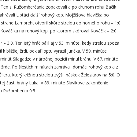
kop. Ten si Ružomberčania zopakovali a po druhom rohu Bačík
zahrávali Liptáci ďalší rohový kop. Mojžišova hlavička po
strane Lampreht otvoril skóre strelou do horného rohu – 1:0.
Kováčika na rohový kop, po ktorom skóroval Kováčik – 2:0.
– 3:0. Ten istý hráč pálil aj v 53. minúte, kedy strelou spoza
 bližšej žrdi, odkiaľ loptu vyrazil Jurička. V 59. minúte
 minút Silagadze v náročnej pozícii minul bránu. V 67. minúte
rde. Po šiestich minútach zahrávali domáci rohový kop a z
ilera, ktorý krížnou strelou zvýšil náskok Železiarov na 5:0. O
ej časti brány Luka. V 89. minúte Slávikove zakončenie
rou Ružomberka 0:5.