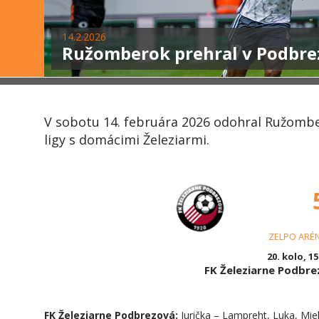
14.2.2026
Ružomberok prehral v Podbre
V sobotu 14. februára 2026 odohral Ružombe
ligy s domácimi Železiarmi.
ZELPO ARÉ
20. kolo, 15
FK Železiarne Podbr
FK Železiarne Podbrezová:
Jurička – Lampreht, Luka, Mielk