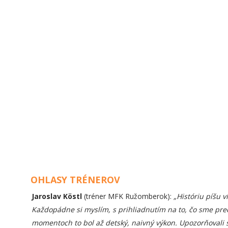
OHLASY TRÉNEROV
Jaroslav Köstl
(tréner MFK Ružomberok):
„Históriu píšu v
Každopádne si myslím, s prihliadnutím na to, čo sme predv
momentoch to bol až detský, naivný výkon. Upozorňovali 