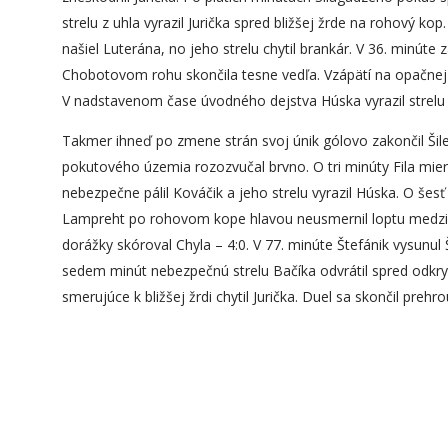
strelu z uhla vyrazil Jurička spred bližšej žrde na rohový 
našiel Luterána, no jeho strelu chytil brankár. V 36. minúte 
Chobotovom rohu skončila tesne vedľa. Vzápätí na opačnej 
V nadstavenom čase úvodného dejstva Húska vyrazil strelu 
Takmer ihneď po zmene strán svoj únik gólovo zakončil Šiler 
pokutového územia rozozvučal brvno. O tri minúty Fila mieril k
nebezpečne pálil Kováčik a jeho strelu vyrazil Húska. O šesť
Lampreht po rohovom kope hlavou neusmernil loptu medzi ž
dorážky skóroval Chyla – 4:0. V 77. minúte Štefánik vysunul Š
sedem minút nebezpečnú strelu Bačíka odvrátil spred odkryt
smerujúce k bližšej žrdi chytil Jurička. Duel sa skončil preh