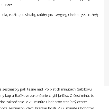
68. Paraj)
Fila, Bačík (84. Slávik), Múdry (46. Grygar), Chobot (55. Tučný)
za šestnástky pálil tesne nad. Po piatich minútach Galčíkovu
riamy kop a Bačíkove zakončenie chytil Jurička. O šesť minút to
eho zakončenie. V 23. minúte Chobotov strieľaný center
spoza šestnástky chytil brankár hostí. V 29. minúte Chobotovu