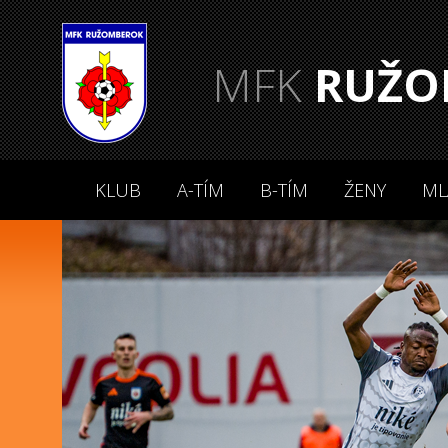
MFK
RUŽO
KLUB
A-TÍM
B-TÍM
ŽENY
ML