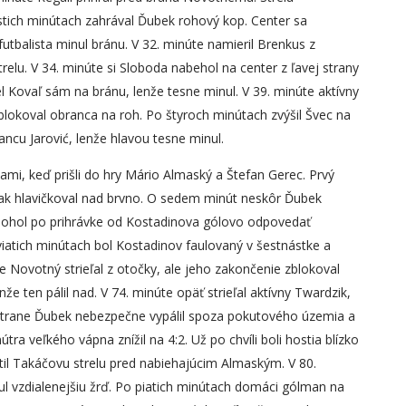
stich minútach zahrával Ďubek rohový kop. Center sa
utbalista minul bránu. V 32. minúte namieril Brenkus z
trelu. V 34. minúte si Sloboda nabehol na center z ľavej strany
šiel Kovaľ sám na bránu, lenže tesne minul. V 39. minúte aktívny
zblokoval obranca na roh. Po štyroch minútach zvýšil Švec na
ncu Jarović, lenže hlavou tesne minul.
i, keď prišli do hry Mário Almaský a Štefan Gerec. Prvý
ak hlavičkoval nad brvno. O sedem minút neskôr Ďubek
 mohol po prihrávke od Kostadinova gólovo odpovedať
viatich minútach bol Kostadinov faulovaný v šestnástke a
e Novotný strieľal z otočky, ale jeho zakončenie zblokoval
e ten pálil nad. V 74. minúte opäť strieľal aktívny Twardzik,
 strane Ďubek nebezpečne vypálil spoza pokutového územia a
útra veľkého vápna znížil na 4:2. Už po chvíli boli hostia blízko
otil Takáčovu strelu pred nabiehajúcim Almaským. V 80.
l vzdialenejšiu žrď. Po piatich minútach domáci gólman na