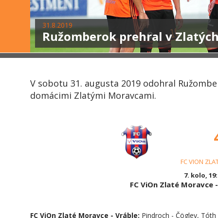
31.8.2019
Ružomberok prehral v Zlatýc
V sobotu 31. augusta 2019 odohral Ružomber
domácimi Zlatými Moravcami.
FC VION ZLA
7. kolo, 19
FC ViOn Zlaté Moravce 
FC ViOn Zlaté Moravce - Vráble:
Pindroch - Čögley, Tóth (