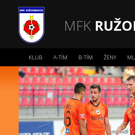
MFK
RUŽO
KLUB
A-TÍM
B-TÍM
ŽENY
ML