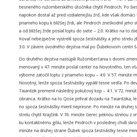
tiesneného ružomberského útočníka chytil Pindroch. Po šie
napokon dostal až pred vzdialenejšiu žrď, kde však domáci f
priameho kopu k bližšej žrdi, ale Pindroch zneškodnil jeho s
a od bližšej žrde poslal loptu do siete – 2:0. Krátko na to i
Kovaľ nebezpečne vystrelil spoza šestnástky a jeho strelu 
3:0. V závere úvodného dejstva mal po Ďubekovom centri ša
Do druhého dejstva nastúpili Ružomberčania s dvomi zmenam
menovaný v 47. minúte poslal center na Novotného, ten vš
výborne zatočil loptu z priameho kopu – 4:0. V 57. minúte
Novotný, lenže spoza šestnástky vypálil tesne vedľa. Po de
Twardzik premenil následný pokutový kop – 4:1. V 72. minút
obranca. Krátko na to Qose prihral dozadu na Twardzika, lenž
no spoza šestnástky mieril nepresne. Po minúte na druhej
strelu chytil Krajčírik. V 76. minúte Gerec peknou strelou z vn
ku kontaktnému gólu, lenže Pindroch v poslednej chvíli skr
minúte na druhej strane Ďubek spoza šestnástky tesne minu