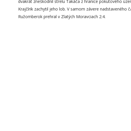
dvakrát zneškodnil strelu Takáča z hranice pokutového územi
Krajčírik zachytil jeho lob. V samom závere nadstaveného č
Ružomberok prehral v Zlatých Moravciach 2:4.