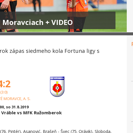
h Moravciach + VIDEO
ok zápas siedmeho kola Fortuna ligy s
4:2
(3:0)
TÉ MORAVCE, A. S.
:00, so 31.8.2019
- Vráble vs MFK Ružomberok
76. Pintér), Asanović, Brašeň - Švec (75. Orávik), Sloboda,