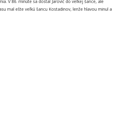
a. V 86. minúte sa dostal Jarović do veľkej šance, ale
asu mal ešte veľkú šancu Kostadinov, lenže hlavou minul a