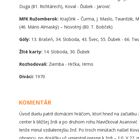
Duga (81. Richtárech), Koval - Ďubek - Jarović
MFK Ružomberok:
Krajčírik – Čurma, J. Maslo, Twardzik, 
(46. Mário Almaský) – Novotný (80. T. Bobček)
Góly:
13. Brašeň, 34. Sloboda, 43. Švec, 55. Ďubek - 66. Twa
Žlté karty:
14. Sloboda, 30. Ďubek
Rozhodovali:
Ziemba - Hrčka, Hrmo
Diváci:
1970
KOMENTÁR
Úvod duelu patril domácim hráčom, ktorí hneď na začiatku 
center k bližšej žrdi a po druhom rohu hlavičkoval Asanović
lenže minul vzdialenejšiu žrď. Po troch minútach našiel Kovaľ
obrancu, no dorážku už umiestnil presne k žrdi – 1:0. V 22.