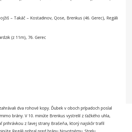
Mojžiš – Takáč – Kostadinov, Qose, Brenkus (46. Gerec), Regáli
rdzik (z 11m), 76. Gerec
zahrávali dva rohové kopy. Ďubek v oboch prípadoch poslal
 mimo brány. V 10. minúte Brenkus vystrelil z ťažkého uhla,
 prihrávkou z ľavej strany Brašeňa, ktorý najskôr trafil
 minúte Regáli prihral pred bránu Novotnému. Strelu