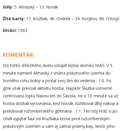
Góly:
5. Almaský – 13. Novák
Žlté karty:
17. Kružliak, 40. Ondrek – 34. Korijkov, 80. Ostojić
Diváci:
1503
KOMENTÁR
Do tohto dôležitého duelu vstúpili lepšie domáci hráči. V 5.
minúte namieril Almaský z vnútra pokutového územia do
horného rohu brány a poslal svoj tím do vedenia - 1:0. Po
góle však prevzali aktivitu hostia. Najskôr Škutka usmernil
centrovanú loptu hlavou len do Šavola, no v 13. minúte sa už
hostia dočkali vyrovnania, keď Novák zúžitkoval dlhý nákop a
preloboval ružomberského gólmana - 1:1. Ten istý hráč si po
chvíli vypýtal faul od Kružliaka tesne pred ružomberským
pokutovým územím a sám aj zahral priamy kop, lenže jeho