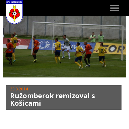
Toggle
navigat
30.8.2014
Ružomberok remizoval s
Košicami