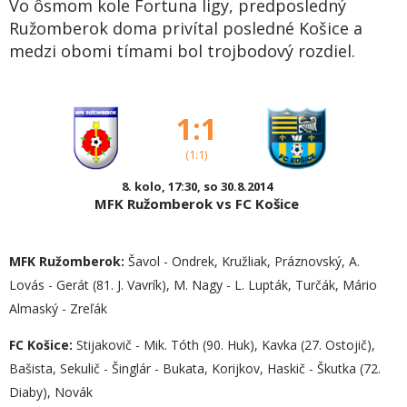
Vo ôsmom kole Fortuna ligy, predposledný
Ružomberok doma privítal posledné Košice a
medzi obomi tímami bol trojbodový rozdiel.
1:1
(1:1)
8. kolo, 17:30, so 30.8.2014
MFK Ružomberok vs FC Košice
MFK Ružomberok:
Šavol - Ondrek, Kružliak, Práznovský, A.
Lovás - Gerát (81. J. Vavrík), M. Nagy - L. Lupták, Turčák, Mário
Almaský - Zreľák
FC Košice:
Stijakovič - Mik. Tóth (90. Huk), Kavka (27. Ostojič),
Bašista, Sekulič - Šinglár - Bukata, Korijkov, Haskič - Škutka (72.
Diaby), Novák