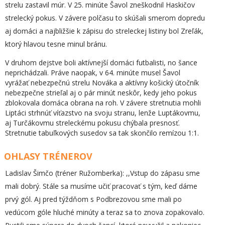
strelu zastavil múr. V 25. minúte Šavol zneškodnil Haskičov
strelecký pokus. V závere polčasu to skúšali smerom dopredu
aj domáci a najbližšie k zápisu do streleckej listiny bol Zreľák,
ktorý hlavou tesne minul bránu.
V druhom dejstve boli aktívnejší domáci futbalisti, no šance
neprichádzali. Práve naopak, v 64. minúte musel Šavol
vyrážať nebezpečnú strelu Nováka a aktívny košický útočník
nebezpečne strieľal aj o pár minút neskôr, kedy jeho pokus
zblokovala domáca obrana na roh. V závere stretnutia mohli
Liptáci strhnúť víťazstvo na svoju stranu, lenže Luptákovmu,
aj Turčákovmu streleckému pokusu chýbala presnosť.
Stretnutie tabuľkových susedov sa tak skončilo remízou 1:1.
OHLASY TRÉNEROV
Ladislav Šimčo (tréner Ružomberka): ,,Vstup do zápasu sme
mali dobrý. Stále sa musíme učiť pracovať s tým, keď dáme
prvý gól. Aj pred týždňom s Podbrezovou sme mali po
vedúcom góle hluché minúty a teraz sa to znova zopakovalo.