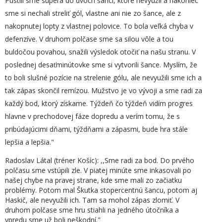
Pustili sme súpera do dvoch šancí, ktoré nevyužil a nakoniec
sme si nechali streliť gól, vlastne ani nie zo šance, ale z
nakopnutej lopty z vlastnej polovice. To bola veľká chyba v
defenzíve. V druhom polčase sme sa silou vôle a tou
buldočou povahou, snažili výsledok otočiť na našu stranu. V
poslednej desaťminútovke sme si vytvorili šance. Myslím, že
to boli slušné pozície na strelenie gólu, ale nevyužili sme ich a
tak zápas skončil remízou. Mužstvo je vo vývoji a sme radi za
každý bod, ktorý získame. Týždeň čo týždeň vidím progres
hlavne v prechodovej fáze dopredu a verím tomu, že s
pribúdajúcimi dňami, týždňami a zápasmi, bude hra stále
lepšia a lepšia."
Radoslav Látal (tréner Košíc): ,,Sme radi za bod. Do prvého
polčasu sme vstúpili zle. V piatej minúte sme inkasovali po
našej chybe na pravej strane, kde sme mali zo začiatku
problémy. Potom mal Škutka stopercentnú šancu, potom aj
Haskič, ale nevyužili ich. Tam sa mohol zápas zlomiť. V
druhom polčase sme hru stiahli na jedného útočníka a
vpredu sme už boli neškodní."