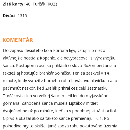
Žlté karty:
40. Turčák (RUZ)
Diváci:
1315
KOMENTÁR
Do zápasu desiateho kola Fortuna ligy, vstúpili o niečo
aktívnejšie hostia z Kopaníc, ale nevypracovali si výraznejšiu
šancu. Postupom času sa prihlásili o slovo Ružomberčania a
taktiež aj hosťujúci brankár Solnička. Ten sa zaskvel v 14.
minúte, kedy vyrazil z horného rohu Lovásovu hlavičku a aj o
päť minút neskôr, keď Zreľák prihral cez celú šestnástku
Turčákovi a ten vo veľkej šanci mieril len do myjavského
gólmana. Zahodená šanca musela Liptákov mrzieť
dvojnásobne už po minúte, keď sa v podobnej situácii ocitol
Ciprys a ukázal ako sa takéto šance premieňajú - 0:1. Po
polhodine hry to skúšal Janič spoza rohu pokutového územia