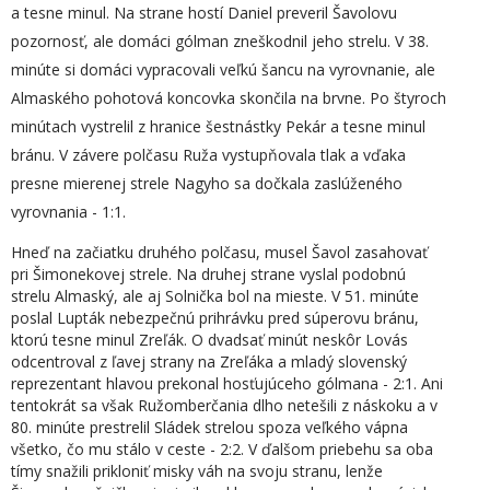
a tesne minul. Na strane hostí Daniel preveril Šavolovu
pozornosť, ale domáci gólman zneškodnil jeho strelu. V 38.
minúte si domáci vypracovali veľkú šancu na vyrovnanie, ale
Almaského pohotová koncovka skončila na brvne. Po štyroch
minútach vystrelil z hranice šestnástky Pekár a tesne minul
bránu. V závere polčasu Ruža vystupňovala tlak a vďaka
presne mierenej strele Nagyho sa dočkala zaslúženého
vyrovnania - 1:1.
Hneď na začiatku druhého polčasu, musel Šavol zasahovať
pri Šimonekovej strele. Na druhej strane vyslal podobnú
strelu Almaský, ale aj Solnička bol na mieste. V 51. minúte
poslal Lupták nebezpečnú prihrávku pred súperovu bránu,
ktorú tesne minul Zreľák. O dvadsať minút neskôr Lovás
odcentroval z ľavej strany na Zreľáka a mladý slovenský
reprezentant hlavou prekonal hosťujúceho gólmana - 2:1. Ani
tentokrát sa však Ružomberčania dlho netešili z náskoku a v
80. minúte prestrelil Sládek strelou spoza veľkého vápna
všetko, čo mu stálo v ceste - 2:2. V ďalšom priebehu sa oba
tímy snažili prikloniť misky váh na svoju stranu, lenže