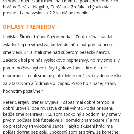
Šimonek nožničkami mieril nad brvno a pokusom domácich
hráčov Geráta, Nagyho, Turčáka a Zreľáka, chýbalo viac
presnosti a na výsledku 2:2 sa nič nezmenilo.
OHLASY TRÉNEROV
Ladislav Šimčo, tréner Ružomberka: "Tento zápas sa dal
zvládnuť aj na víťazstvo, keďže desať minút pred koncom
sme viedli 2:1 a mali sme nad súperom bežecky navrch.
Začiatok bol pre nás výsledkovo nepriaznivý, no my sme si v
prvom polčase vytvorili štyri gólové šance, ktoré sme
nepremenili a dali sme až piatu. Moje mužstvo evidentne išlo
za víťazstvom a ´odmakalo´ zápas. Preto ho z našej strany
hodnotím pozitívne."
Peter Gergely, tréner Myjava: "Zápas mal dobré tempo, aj
dobrú úroveň, obe mužstvá chceli vyhrať. Podľa priebehu,
keďže sme prehrávali 1:2, som spokojný s bodom. My sme v
prvom polčase boli futbalovejší, domáci priamočiarejší a mali
do prestávky tri vyložené šance. Takýto skúsení hráči mali
polčas dohrať bez gólu. Spokojný som aj s tým, že konečne