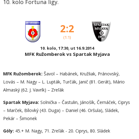
10. kolo Fortuna ligy.
2:2
(1:1)
10. kolo, 17:30, ut 16.9.2014
MFK Ružomberok vs Spartak Myjava
MFK Ružomberok:
Šavol – Habánek, Kružliak, Pránovský,
Lovás – M. Nagy – L. Lupták, Turčák, Janič (81. Gerát), Mário
Almaský (62. J. Vavrík) – Zreľák
Spartak Myjava:
Solnička – Častulin, Jánošík, Černáček, Ciprys
– Marček, Bílovký (43. Duga) – Daniel (46. Oršula), Sládek,
Pekár – Šimonek
Góly:
45.+ M. Nagy, 71. Zreľák - 20. Ciprys, 80. Sládek