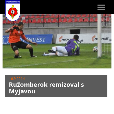
Toggle
navigat
16.9.2014
Ružomberok remizoval s
Myjavou