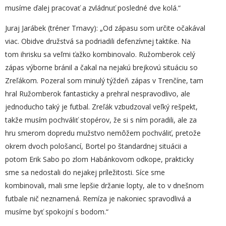
musíme ďalej pracovať a zvládnuť posledné dve kolá.“
Juraj Jarábek (tréner Trnavy): „Od zápasu som určite očakával
viac. Obidve družstvá sa podriadili defenzívnej taktike. Na
tom ihrisku sa veľmi ťažko kombinovalo. Ružomberok celý
zápas výborne bránil a čakal na nejakú brejkovú situáciu so
Zreľákom. Pozeral som minulý týždeň zápas v Trenčíne, tam
hral Ružomberok fantasticky a prehral nespravodlivo, ale
jednoducho taký je futbal. Zreľák vzbudzoval veľký rešpekt,
takže musím pochváliť stopérov, že si s ním poradili, ale za
hru smerom dopredu mužstvo nemôžem pochváliť, pretože
okrem dvoch pološancí, Bortel po štandardnej situácii a
potom Erik Sabo po zlom Habánkovom odkope, prakticky
sme sa nedostali do nejakej príležitosti. Síce sme
kombinovali, mali sme lepšie držanie lopty, ale to v dnešnom
futbale nič neznamená. Remíza je nakoniec spravodlivá a
musíme byť spokojní s bodom.“