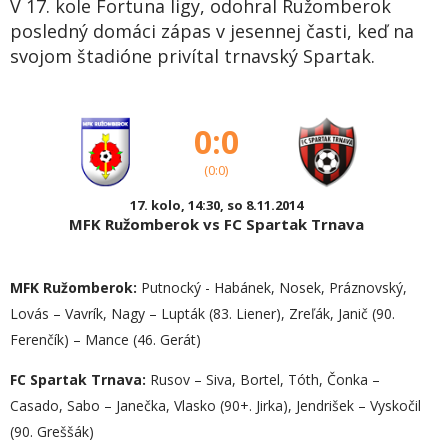
V 17. kole Fortuna ligy, odohral Ružomberok
posledný domáci zápas v jesennej časti, keď na
svojom štadióne privítal trnavský Spartak.
0:0
(0:0)
17. kolo, 14:30, so 8.11.2014
MFK Ružomberok vs FC Spartak Trnava
MFK Ružomberok:
Putnocký - Habánek, Nosek, Práznovský,
Lovás – Vavrík, Nagy – Lupták (83. Liener), Zreľák, Janič (90.
Ferenčík) – Mance (46. Gerát)
FC Spartak Trnava:
Rusov – Siva, Bortel, Tóth, Čonka –
Casado, Sabo – Janečka, Vlasko (90+. Jirka), Jendrišek – Vyskočil
(90. Greššák)