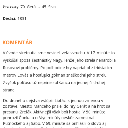
70. Gerát – 45. Siva
Žlté karty:
Diváci:
1831
KOMENTÁR
V úvode stretnutia sme nevideli veľa vzruchu. V 17. minúte to
vyskúšal spoza šestnástky Nagy, lenže jeho strela nenarobila
Rusovovi problémy. Po polhodine hry napriahol z tridsiatich
metrov Lovás a hosťujúci gólman zneškodnil jeho strelu.
Zvyšok polčasu už nepriniesol šancu na jednej či druhej
strane.
Do druhého dejstva vstúpili Liptáci s jednou zmenou v
zostave. Miesto Manceho prišiel do hry Gerát a na hrot sa
presunul Zreľák. Aktívnejší však boli hostia. V 50. minúte
pohrozil Čonka a o štyri minúty neskôr zamestnal
Putnockého aj Sabo. V 69. minúte sa prihlásili o slovo aj