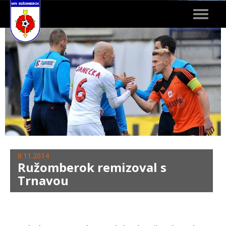
Toggle
navigat
8.11.2014
Ružomberok remizoval s
Trnavou