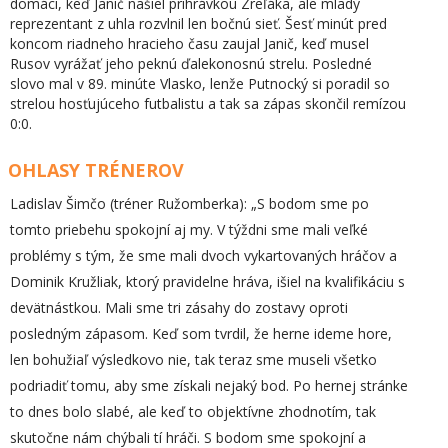
domáci, keď Janič našiel prihrávkou Zreľáka, ale mladý
reprezentant z uhla rozvlnil len bočnú sieť. Šesť minút pred
koncom riadneho hracieho času zaujal Janič, keď musel
Rusov vyrážať jeho peknú ďalekonosnú strelu. Posledné
slovo mal v 89. minúte Vlasko, lenže Putnocký si poradil so
strelou hosťujúceho futbalistu a tak sa zápas skončil remízou
0:0.
OHLASY TRÉNEROV
Ladislav Šimčo (tréner Ružomberka): „S bodom sme po
tomto priebehu spokojní aj my. V týždni sme mali veľké
problémy s tým, že sme mali dvoch vykartovaných hráčov a
Dominik Kružliak, ktorý pravidelne hráva, išiel na kvalifikáciu s
devätnástkou. Mali sme tri zásahy do zostavy oproti
posledným zápasom. Keď som tvrdil, že herne ideme hore,
len bohužiaľ výsledkovo nie, tak teraz sme museli všetko
podriadiť tomu, aby sme získali nejaký bod. Po hernej stránke
to dnes bolo slabé, ale keď to objektívne zhodnotím, tak
skutočne nám chýbali tí hráči. S bodom sme spokojní a