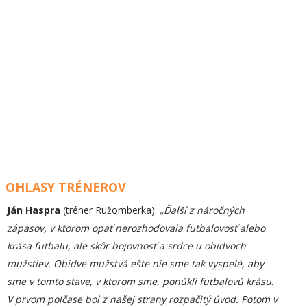
OHLASY TRÉNEROV
Ján Haspra
(tréner Ružomberka):
„Ďalší z náročných
zápasov, v ktorom opäť nerozhodovala futbalovosť alebo
krása futbalu, ale skôr bojovnosť a srdce u obidvoch
mužstiev. Obidve mužstvá ešte nie sme tak vyspelé, aby
sme v tomto stave, v ktorom sme, ponúkli futbalovú krásu.
V prvom polčase bol z našej strany rozpačitý úvod. Potom v