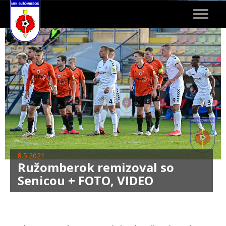
Toggle
navigat
8.5.2021
Ružomberok remizoval so
Senicou + FOTO, VIDEO