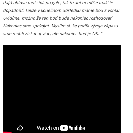
dajú obidve mužstvá po góle, tak to ani nemôže inakšie
dopadnúť. Takže v konečnom dôsledku máme bod z vonku.
Uvidíme, možno že ten bod bude nakoniec rozhodovať.
Nakoniec sme spokojní. Myslím si, že podľa vývoja zápasu
sme mohli získať aj viac, ale nakoniec bod je OK. “