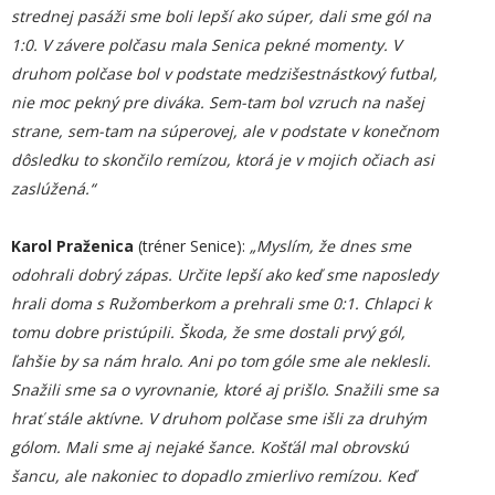
strednej pasáži sme boli lepší ako súper, dali sme gól na
1:0. V závere polčasu mala Senica pekné momenty. V
druhom polčase bol v podstate medzišestnástkový futbal,
nie moc pekný pre diváka. Sem-tam bol vzruch na našej
strane, sem-tam na súperovej, ale v podstate v konečnom
dôsledku to skončilo remízou, ktorá je v mojich očiach asi
zaslúžená.“
Karol Praženica
(tréner Senice):
„Myslím, že dnes sme
odohrali dobrý zápas. Určite lepší ako keď sme naposledy
hrali doma s Ružomberkom a prehrali sme 0:1. Chlapci k
tomu dobre pristúpili. Škoda, že sme dostali prvý gól,
ľahšie by sa nám hralo. Ani po tom góle sme ale neklesli.
Snažili sme sa o vyrovnanie, ktoré aj prišlo. Snažili sme sa
hrať stále aktívne. V druhom polčase sme išli za druhým
gólom. Mali sme aj nejaké šance. Košťál mal obrovskú
šancu, ale nakoniec to dopadlo zmierlivo remízou. Keď