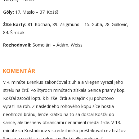
Góly:
17. Maslo – 37. Košťál
Žlté karty:
81. Kochan, 89. Zsigmund – 15. Guba, 78. Gallovič,
84. Šimčák
Rozhodovali:
Somoláni – Ádám, Weiss
KOMENTÁR
V 4. minúte Brenkus zakončoval z uhla a Vliegen vyrazil jeho
strelu na žrď. Po štyroch minútach získala Senica priamy kop.
Košťál zatočil loptu k bližšej žrdi a Krajčírik ju pohotovo
vyrazil na roh. Z následného rohového kopu síce hostia
neohrozili bránu, lenže krátko na to sa dostal Košťál do
šance, ale tiesnený obrancami nenamieril medzi žrde. V 13.
minúte sa Kostadinov v strede ihriska preštrikoval cez hráčov
Senice a snažil sa strelou z veľkej diaľky prekvapiť