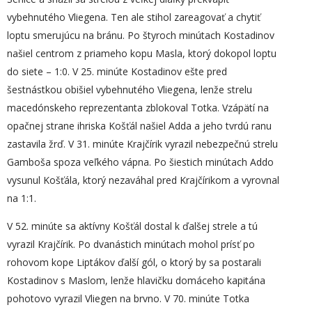
vybehnutého Vliegena. Ten ale stihol zareagovať a chytiť
loptu smerujúcu na bránu. Po štyroch minútach Kostadinov
našiel centrom z priameho kopu Masla, ktorý dokopol loptu
do siete – 1:0. V 25. minúte Kostadinov ešte pred
šestnástkou obišiel vybehnutého Vliegena, lenže strelu
macedónskeho reprezentanta zblokoval Totka. Vzápätí na
opačnej strane ihriska Košťál našiel Adda a jeho tvrdú ranu
zastavila žrď. V 31. minúte Krajčírik vyrazil nebezpečnú strelu
Gamboša spoza veľkého vápna. Po šiestich minútach Addo
vysunul Košťála, ktorý nezaváhal pred Krajčírikom a vyrovnal
na 1:1.
V 52. minúte sa aktívny Košťál dostal k ďalšej strele a tú
vyrazil Krajčírik. Po dvanástich minútach mohol prísť po
rohovom kope Liptákov ďalší gól, o ktorý by sa postarali
Kostadinov s Maslom, lenže hlavičku domáceho kapitána
pohotovo vyrazil Vliegen na brvno. V 70. minúte Totka