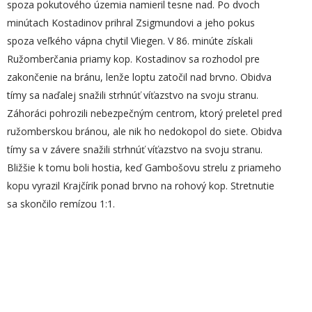
spoza pokutového územia namieril tesne nad. Po dvoch
minútach Kostadinov prihral Zsigmundovi a jeho pokus
spoza veľkého vápna chytil Vliegen. V 86. minúte získali
Ružomberčania priamy kop. Kostadinov sa rozhodol pre
zakončenie na bránu, lenže loptu zatočil nad brvno. Obidva
tímy sa naďalej snažili strhnúť víťazstvo na svoju stranu.
Záhoráci pohrozili nebezpečným centrom, ktorý preletel pred
ružomberskou bránou, ale nik ho nedokopol do siete. Obidva
tímy sa v závere snažili strhnúť víťazstvo na svoju stranu.
Bližšie k tomu boli hostia, keď Gambošovu strelu z priameho
kopu vyrazil Krajčírik ponad brvno na rohový kop. Stretnutie
sa skončilo remízou 1:1.