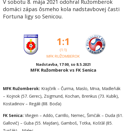
V sobotu 8. mája 2021 odohral Ružomberok
domáci zápas ôsmeho kola nadstavbovej časti
Fortuna ligy so Senicou.
1:1
(1:1)
MFK RUŽOMBEROK
Nadstavba, 17:00, so 8.5.2021
MFK Ružomberok vs FK Senica
MFK Ružomberok:
Krajčirík – Čurma, Maslo, Mrva, Madleňák
– Kojnok (57. Gerec), Zsigmund, Kochan, Brenkus (73. Kubík),
Kostadinov – Regáli (88. Boďa)
FK Senica:
Vliegen – Addo, Carrillo, Nemec, Šimčák – Duda (61.
Gallovič) – Guba (55. Majdan), Gamboš, Totka, Košťál (85.
Turčák) – Malec