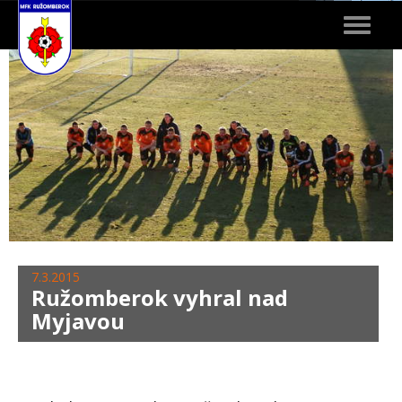
Toggle
navigat
7.3.2015
Ružomberok vyhral nad
Myjavou