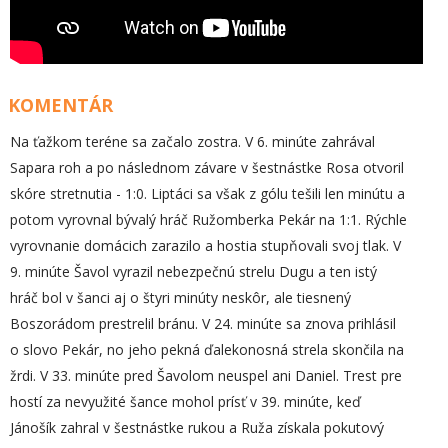
KOMENTÁR
Na ťažkom teréne sa začalo zostra. V 6. minúte zahrával
Sapara roh a po následnom závare v šestnástke Rosa otvoril
skóre stretnutia - 1:0. Liptáci sa však z gólu tešili len minútu a
potom vyrovnal bývalý hráč Ružomberka Pekár na 1:1. Rýchle
vyrovnanie domácich zarazilo a hostia stupňovali svoj tlak. V
9. minúte Šavol vyrazil nebezpečnú strelu Dugu a ten istý
hráč bol v šanci aj o štyri minúty neskôr, ale tiesnený
Boszorádom prestrelil bránu. V 24. minúte sa znova prihlásil
o slovo Pekár, no jeho pekná ďalekonosná strela skončila na
žrdi. V 33. minúte pred Šavolom neuspel ani Daniel. Trest pre
hostí za nevyužité šance mohol prísť v 39. minúte, keď
Jánošík zahral v šestnástke rukou a Ruža získala pokutový