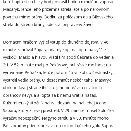
kop. Loptu si na biely bod postavil hrdina minulého zápasu
Masaryk, lenže jeho prízemná strela letela po nerovnom
povrchu mimo brány. Bodku za polčasom dala Bílovského
strela do stredu brány, kde stál pripravený Šavol.
Domácim hráčom vyšiel vstup do druhého dejstva. V 46.
minúte zahrával Sapara priamy kop, na loptu najvyššie
vyskočil Maslo a hlavou vrátil tím spod Čebraťa do vedenia -
2:1. V 52. minúte mal po Pekárovej prihrávke možnosť na
vyrovnanie Peňaška, lenže potom čo vnikol do šestnástky,
vystrelil vedľa brány. O desať minút neskôr ťahal Masaryk
útok po ľavej strane ihriska. Jeho prihrávka cez troch
obrancov nevyšla a lopta sa k nemu vrátila nazad.
Ružomberský útočník nahral dozadu na nabiehajúceho
Saparu, ktorý z prvej prestrelil. V 79. minúte musel Solnička
vyrážať nebezpečnú Nagyho strelu a v 83. minúte mohol
Boszorádov prienik pretaviť do rozhodujúceho gólu Sapara,