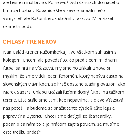
ale tesne minul brvno. Po nevyužitých šanciach domáceho
tímu sa hostia z Kopaníc ešte v závere snažili niečo
vymyslieť, ale Ružomberok ubránil víťazstvo 2:1 a získal
cenné tri body.
OHLASY TRÉNEROV
Ivan Galád (tréner Ružomberka): „Vo všetkom súhlasím s
kolegom. Chcem ale povedať to, čo pred siedmimi dňami,
futbal sa hrá na víťazstvá, my sme ho získali. Znova si
myslím, že sme videli jeden fenomén, ktorý nebýva často na
slovenských trávnikoch, že hráč dostane stading ovation, ako
Marek Sapara. Chlapci ukázali ľuďom dobrý futbal na ťažkom
teréne. Ešte stále sme tam, kde nepatríme, ale dve víťazstvá
nás potešili a budeme sa snažiť tento týždeň ešte lepšie
pripraviť na Bystricu. Chceli sme dať gól zo štandardky,
podarilo sa nám to a ja hráčom zajtra poviem, že musíme
ešte trošku pridať.“