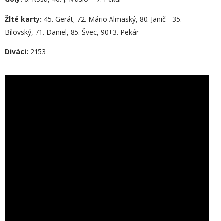
Žlté karty:
45. Gerát, 72. Mário Almaský, 80. Janič - 35.
Bílovský, 71. Daniel, 85. Švec, 90+3. Pekár
Diváci:
2153