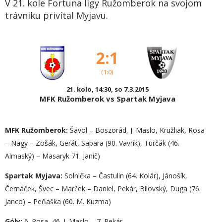
V 21. kole Fortuna ligy Ružomberok na svojom
trávniku privítal Myjavu.
2:1
(1:0)
21. kolo, 14:30, so 7.3.2015
MFK Ružomberok vs Spartak Myjava
MFK Ružomberok:
Šavol – Boszorád, J. Maslo, Kružliak, Rosa
– Nagy – Zošák, Gerát, Sapara (90. Vavrík), Turčák (46.
Almaský) – Masaryk 71. Janič)
Spartak Myjava:
Solnička – Častulin (64. Kolár), Jánošík,
Černáček, Švec – Marček – Daniel, Pekár, Bílovský, Duga (76.
Janco) – Peňaška (60. M. Kuzma)
Góly:
6. Rosa, 46. J. Maslo – 7. Pekár