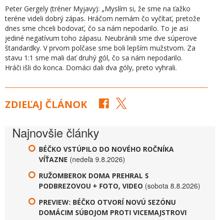
Peter Gergely (tréner Myjavy): „Myslím si, že sme na ťažko
teréne videli dobrý zápas. Hráčom nemám čo vyčítať, pretože
dnes sme chceli bodovať, čo sa nám nepodarilo. To je asi
jediné negatívum toho zápasu. Neubránili sme dve súperove
štandardky. V prvom polčase sme boli lepším mužstvom. Za
stavu 1:1 sme mali dať druhý gól, čo sa nám nepodarilo.
Hráči išli do konca. Domáci dali dva góly, preto vyhrali.
ZDIEĽAJ ČLÁNOK
Najnovšie články
BÉČKO VSTÚPILO DO NOVÉHO ROČNÍKA
(nedeľa 9.8.2026)
VÍŤAZNE
RUŽOMBEROK DOMA PREHRAL S
(sobota 8.8.2026)
PODBREZOVOU + FOTO, VIDEO
PREVIEW: BÉČKO OTVORÍ NOVÚ SEZÓNU
DOMÁCIM SÚBOJOM PROTI VICEMAJSTROVI