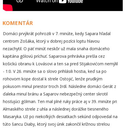
KOMENTÁR
Domáci prvýkrát pohrozili v 7. minúte, kedy Sapara hľadal
centrom Zošáka, ktorý v dobrej pozícii loptu hlavou
nezachytil. O päť minút neskôr už mala snaha domáceho
kapitána gólovú príchuť. Saparova prihrávka prešla cez
košickú obranu k Lovásovi a ten sa pred Stijakovićom nemýlil
- 1:0. V 26. minúte sa o slovo prihlásili hostia, keď sa po
rohovom kope dostal k strele Ostojić, lenže prudkým
pokusom minul priestor troch žrdí. Následne domáci Gerát z
ďaleka minul bránu a Saparov nebezpečný center skrotil
hosťujúci gólman. Ten mal plné ruky práce aj v 39. minúte pri
Almaského strele z uhla a následnej dorážke tiesneného
Masaryka. Už po niekoľkých desiatkach sekúnd odpovedal na
túto šancu Diaby, ktorý svoj únik zakončil krížnou strelou