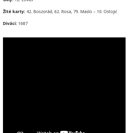
Žlté karty:
42. Boszorád, 62. Rosa, 79. Maslo – 10. Ostojić
Diváci:
1687