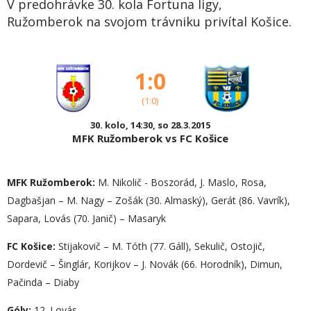
V predohrávke 30. kola Fortuna ligy,
Ružomberok na svojom trávniku privítal Košice.
1:0
(1:0)
30. kolo, 14:30, so 28.3.2015
MFK Ružomberok vs FC Košice
MFK Ružomberok:
M. Nikolič - Boszorád, J. Maslo, Rosa,
Dagbašjan – M. Nagy – Zošák (30. Almaský), Gerát (86. Vavrík),
Sapara, Lovás (70. Janič) – Masaryk
FC Košice:
Stijakovič – M. Tóth (77. Gáll), Sekulič, Ostojič,
Dordevič – Šinglár, Korijkov – J. Novák (66. Horodník), Dimun,
Pačinda – Diaby
Góly:
12. Lovás