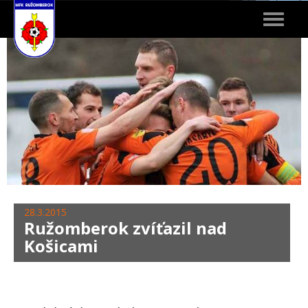
Toggle
navigat
28.3.2015
Ružomberok zvíťazil nad
Košicami