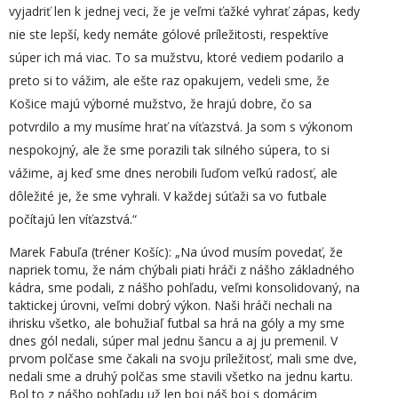
vyjadriť len k jednej veci, že je veľmi ťažké vyhrať zápas, kedy
nie ste lepší, kedy nemáte gólové príležitosti, respektíve
súper ich má viac. To sa mužstvu, ktoré vediem podarilo a
preto si to vážim, ale ešte raz opakujem, vedeli sme, že
Košice majú výborné mužstvo, že hrajú dobre, čo sa
potvrdilo a my musíme hrať na víťazstvá. Ja som s výkonom
nespokojný, ale že sme porazili tak silného súpera, to si
vážime, aj keď sme dnes nerobili ľuďom veľkú radosť, ale
dôležité je, že sme vyhrali. V každej súťaži sa vo futbale
počítajú len víťazstvá.“
Marek Fabuľa (tréner Košíc): „Na úvod musím povedať, že
napriek tomu, že nám chýbali piati hráči z nášho základného
kádra, sme podali, z nášho pohľadu, veľmi konsolidovaný, na
taktickej úrovni, veľmi dobrý výkon. Naši hráči nechali na
ihrisku všetko, ale bohužiaľ futbal sa hrá na góly a my sme
dnes gól nedali, súper mal jednu šancu a aj ju premenil. V
prvom polčase sme čakali na svoju príležitosť, mali sme dve,
nedali sme a druhý polčas sme stavili všetko na jednu kartu.
Bol to z nášho pohľadu už len boj náš boj s domácim