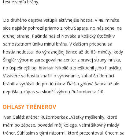
tesne vedľa brány.
Do druhého dejstva vstúpili aktívnejšie hostia. V 48. minúte
síce najskôr pohrozil priamo z rohu Sapara, no následne, na
druhej strane, Pačinda našiel Nováka a košický útočník v
samostatnom úniku minul bránu. V ďalšom priebehu sa
hostia nedostali do výraznejšej šance až do 83. minúty, kedy
Šinglár výborne zareagoval na center z pravej strany ihriska,
no úspešnejší bol brankár Nikolič a zneškodnil jeho hlavičku.
V závere sa hostia snažili o vyrovnanie, zatiaľ čo domáci
bránili a vyrážali do protiútokov. Ďalšia gólová šanca už ale
neprišla a zápas sa skončil výhrou Ružomberka 1:0.
OHLASY TRÉNEROV
Ivan Galád: (tréner Ružomberka): „Všetky myšlienky, ktoré
mám po zápase, povedal môj kolega, veľmi šikovný mladý
tréner. Súhlasím s tými názormi, ktoré prezentoval. Chcem sa