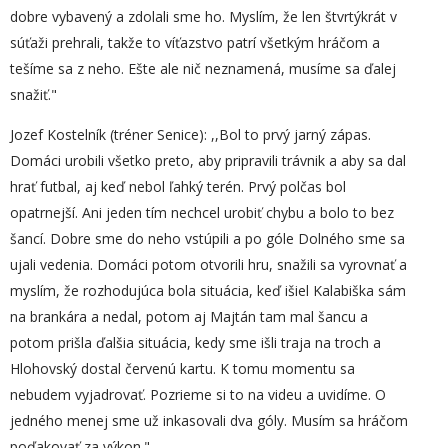
dobre vybavený a zdolali sme ho. Myslím, že len štvrtýkrát v
súťaži prehrali, takže to víťazstvo patrí všetkým hráčom a
tešíme sa z neho. Ešte ale nič neznamená, musíme sa ďalej
snažiť."
Jozef Kostelník (tréner Senice): ,,Bol to prvý jarný zápas.
Domáci urobili všetko preto, aby pripravili trávnik a aby sa dal
hrať futbal, aj keď nebol ľahký terén. Prvý polčas bol
opatrnejší. Ani jeden tím nechcel urobiť chybu a bolo to bez
šancí. Dobre sme do neho vstúpili a po góle Dolného sme sa
ujali vedenia. Domáci potom otvorili hru, snažili sa vyrovnať a
myslím, že rozhodujúca bola situácia, keď išiel Kalabiška sám
na brankára a nedal, potom aj Majtán tam mal šancu a
potom prišla ďalšia situácia, kedy sme išli traja na troch a
Hlohovský dostal červenú kartu. K tomu momentu sa
nebudem vyjadrovať. Pozrieme si to na videu a uvidíme. O
jedného menej sme už inkasovali dva góly. Musím sa hráčom
poďakovať za výkon."