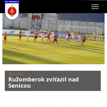
Toggle
navigat
28.2.2015
Ružomberok zvíťazil nad
Senicou