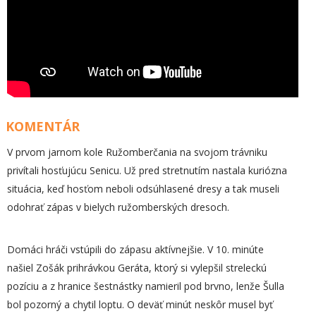
KOMENTÁR
V prvom jarnom kole Ružomberčania na svojom trávniku
privítali hosťujúcu Senicu. Už pred stretnutím nastala kuriózna
situácia, keď hosťom neboli odsúhlasené dresy a tak museli
odohrať zápas v bielych ružomberských dresoch.
Domáci hráči vstúpili do zápasu aktívnejšie. V 10. minúte
našiel Zošák prihrávkou Geráta, ktorý si vylepšil streleckú
pozíciu a z hranice šestnástky namieril pod brvno, lenže Šulla
bol pozorný a chytil loptu. O deväť minút neskôr musel byť