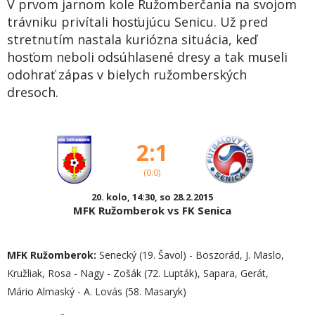
V prvom jarnom kole Ružomberčania na svojom
trávniku privítali hosťujúcu Senicu. Už pred
stretnutím nastala kuriózna situácia, keď
hosťom neboli odsúhlasené dresy a tak museli
odohrať zápas v bielych ružomberských
dresoch.
2:1
(0:0)
20. kolo, 14:30, so 28.2.2015
MFK Ružomberok vs FK Senica
MFK Ružomberok:
Senecký (19. Šavol) - Boszorád, J. Maslo,
Kružliak, Rosa - Nagy - Zošák (72. Lupták), Sapara, Gerát,
Mário Almaský - A. Lovás (58. Masaryk)