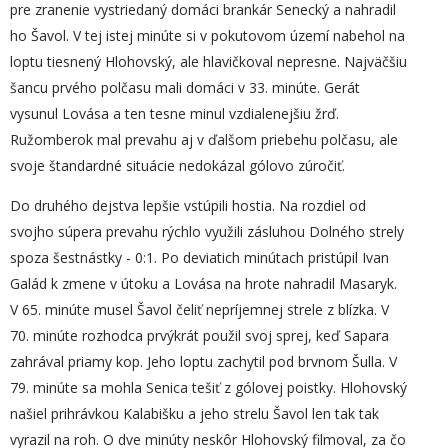
pre zranenie vystriedaný domáci brankár Senecký a nahradil
ho Šavol. V tej istej minúte si v pokutovom území nabehol na
loptu tiesnený Hlohovský, ale hlavičkoval nepresne. Najväčšiu
šancu prvého polčasu mali domáci v 33. minúte. Gerát
vysunul Lovása a ten tesne minul vzdialenejšiu žrď.
Ružomberok mal prevahu aj v ďalšom priebehu polčasu, ale
svoje štandardné situácie nedokázal gólovo zúročiť.
Do druhého dejstva lepšie vstúpili hostia. Na rozdiel od
svojho súpera prevahu rýchlo využili zásluhou Dolného strely
spoza šestnástky - 0:1. Po deviatich minútach pristúpil Ivan
Galád k zmene v útoku a Lovása na hrote nahradil Masaryk.
V 65. minúte musel Šavol čeliť nepríjemnej strele z blízka. V
70. minúte rozhodca prvýkrát použil svoj sprej, keď Sapara
zahrával priamy kop. Jeho loptu zachytil pod brvnom Šulla. V
79. minúte sa mohla Senica tešiť z gólovej poistky. Hlohovský
našiel prihrávkou Kalabišku a jeho strelu Šavol len tak tak
vyrazil na roh. O dve minúty neskôr Hlohovský filmoval, za čo