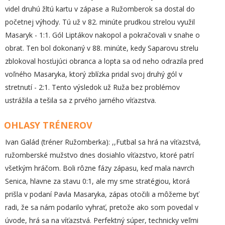
videl druhú žltú kartu v zápase a Ružomberok sa dostal do
početnej výhody. Tú už v 82. minúte prudkou strelou využil
Masaryk - 1:1. Gól Liptákov nakopol a pokračovali v snahe o
obrat. Ten bol dokonaný v 88. minúte, kedy Saparovu strelu
zblokoval hosťujúci obranca a lopta sa od neho odrazila pred
voľného Masaryka, ktorý zblízka pridal svoj druhý gól v
stretnutí - 2:1. Tento výsledok už Ruža bez problémov
ustrážila a tešila sa z prvého jarného víťazstva.
OHLASY TRÉNEROV
Ivan Galád (tréner Ružomberka): ,,Futbal sa hrá na víťazstvá,
ružomberské mužstvo dnes dosiahlo víťazstvo, ktoré patrí
všetkým hráčom. Boli rôzne fázy zápasu, keď mala navrch
Senica, hlavne za stavu 0:1, ale my sme stratégiou, ktorá
prišla v podaní Pavla Masaryka, zápas otočili a môžeme byť
radi, že sa nám podarilo vyhrať, pretože ako som povedal v
úvode, hrá sa na víťazstvá. Perfektný súper, technicky veľmi