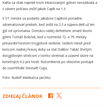
Kalša sa však napriek trom inkasovaným gólom nevzdávala a
v závere polčasu znížil Jakub Capík na 1:3.
V 57. minúte sa podarilo Jakubovi Capíkovi poriadne
zdramatizovať priebeh, keď znížil na 2:3 a súpera delil už len
gól od vyrovnania. Domácu nádej definitívne zmaril dvomi
gólmi Tomáš Bobček, keď v rozmedzí 72. a 79. minúty
prinavrátil hosťom trojgólové vedenie. Sedem minút pred
koncom riadnej hracej doby sa stal Dalibor Takáč štvrtým
dvojgólovým strelcom v tomto stretnutí a uzavrel skóre na
konečných 6:2 pre hostí. Ružomberok po víťazstve postúpil
do osemfinále Slovnaft Cupu.
Foto: Rudolf Maškurica (archív)
ZDIEĽAJ ČLÁNOK