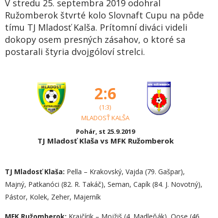
V stredu 25. septembra 2019 odohral
Ružomberok štvrté kolo Slovnaft Cupu na pôde
tímu TJ Mladosť Kalša. Prítomní diváci videli
dokopy osem presných zásahov, o ktoré sa
postarali štyria dvojgóloví strelci.
2:6
(1:3)
MLADOSŤ KALŠA
Pohár, st 25.9.2019
TJ Mladosť Klaša vs MFK Ružomberok
TJ Mladosť Klaša:
Pella – Krakovský, Vajda (79. Gašpar),
Majný, Patkanóci (82. R. Takáč), Seman, Capík (84. J. Novotný),
Pástor, Kolek, Zeher, Majerník
MFK Ružomberok:
Krajčírik – Mojžiš (4. Madleňák), Qose (46.