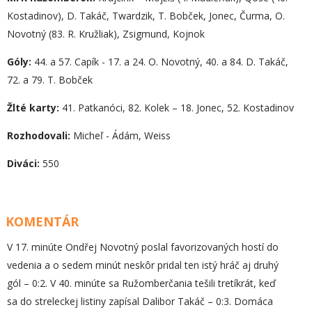
Kostadinov), D. Takáč, Twardzik, T. Bobček, Jonec, Čurma, O.
Novotný (83. R. Kružliak), Zsigmund, Kojnok
Góly:
44. a 57. Capík - 17. a 24. O. Novotný, 40. a 84. D. Takáč,
72. a 79. T. Bobček
Žlté karty:
41. Patkanóci, 82. Kolek – 18. Jonec, 52. Kostadinov
Rozhodovali:
Micheľ - Ádám, Weiss
Diváci:
550
KOMENTÁR
V 17. minúte Ondřej Novotný poslal favorizovaných hostí do
vedenia a o sedem minút neskôr pridal ten istý hráč aj druhý
gól – 0:2. V 40. minúte sa Ružomberčania tešili tretíkrát, keď
sa do streleckej listiny zapísal Dalibor Takáč – 0:3. Domáca