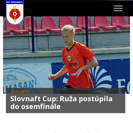
Toggle
navigat
25.9.2019
Slovnaft Cup: Ruža postúpila
do osemfinále