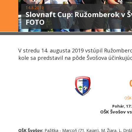
14.8.2019
Slovnaft Cup: Ružomberok v Š
FOTO
V stredu 14. augusta 2019 vstúpil Ružomber
kole sa predstavil na pôde Švošova účinkujúce
OŠK
Pohár, 17:
OŠK Švošov v
OŠK Švošov:
Pažitka - Marcoň (71. Kajan), M. Žiara, L. Drdá