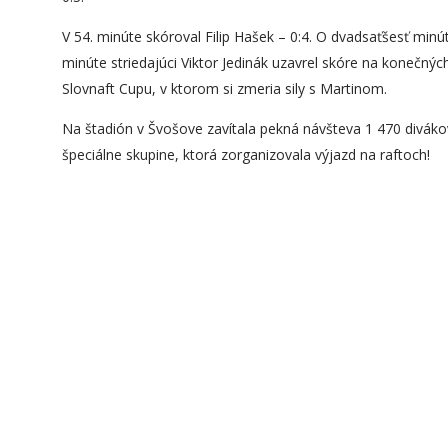
V 54. minúte skóroval Filip Hašek – 0:4. O dvadsaťšesť minút
minúte striedajúci Viktor Jedinák uzavrel skóre na konečnýc
Slovnaft Cupu, v ktorom si zmeria sily s Martinom.
Na štadión v Švošove zavítala pekná návšteva 1 470 divá
špeciálne skupine, ktorá zorganizovala výjazd na raftoch!