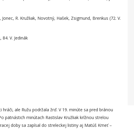
 Jonec, R. Kružliak, Novotný, Hašek, Zsigmund, Brenkus (72. V.
 84. V. Jedinák
hráči, ale Ružu podržala žrď. V 19. minúte sa pred bránou
Po pätnástich minútach Rastislav Kružliak krížnou strelou
racej doby sa zapísal do streleckej listiny aj Matúš Kmeť –