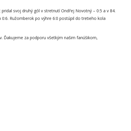
 pridal svoj druhý gól v stretnutí Ondřej Novotný – 0:5 a v 84.
h 0:6. Ružomberok po výhre 6:0 postúpil do tretieho kola
kov. Ďakujeme za podporu všetkým našim fanúšikom,