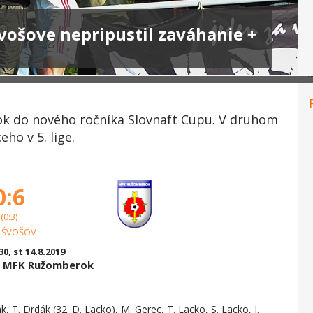
vošove nepripustil zaváhanie +
ok do nového ročníka Slovnaft Cupu. V druhom
ho v 5. lige.
0:6
(0:3)
 ŠVOŠOV
30, st 14.8.2019
s MFK Ružomberok
k, T. Drdák (32. D. Lacko), M. Gerec, T. Lacko, S. Lacko, J.