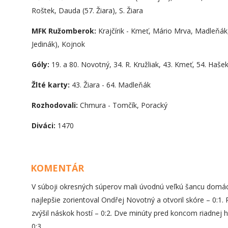
Roštek, Dauda (57. Žiara), S. Žiara
MFK Ružomberok:
Krajčírik - Kmeť, Mário Mrva, Madleňák,
Jedinák), Kojnok
Góly:
19. a 80. Novotný, 34. R. Kružliak, 43. Kmeť, 54. Hašek,
Žlté karty:
43. Žiara - 64. Madleňák
Rozhodovali:
Chmura - Tomčík, Poracký
Diváci:
1470
KOMENTÁR
V súboji okresných súperov mali úvodnú veľkú šancu domáci 
najlepšie zorientoval Ondřej Novotný a otvoril skóre – 0:1. 
zvýšil náskok hostí – 0:2. Dve minúty pred koncom riadnej h
0:3.