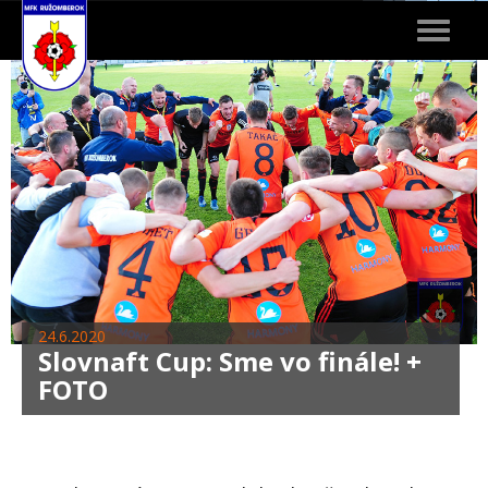
Toggle
navigat
24.6.2020
Slovnaft Cup: Sme vo finále! +
FOTO