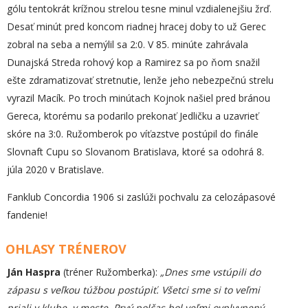
gólu tentokrát krížnou strelou tesne minul vzdialenejšiu žrď.
Desať minút pred koncom riadnej hracej doby to už Gerec
zobral na seba a nemýlil sa 2:0. V 85. minúte zahrávala
Dunajská Streda rohový kop a Ramirez sa po ňom snažil
ešte zdramatizovať stretnutie, lenže jeho nebezpečnú strelu
vyrazil Macík. Po troch minútach Kojnok našiel pred bránou
Gereca, ktorému sa podarilo prekonať Jedličku a uzavrieť
skóre na 3:0. Ružomberok po víťazstve postúpil do finále
Slovnaft Cupu so Slovanom Bratislava, ktoré sa odohrá 8.
júla 2020 v Bratislave.
Fanklub Concordia 1906 si zaslúži pochvalu za celozápasové
fandenie!
OHLASY TRÉNEROV
Ján Haspra
(tréner Ružomberka):
„Dnes sme vstúpili do
zápasu s veľkou túžbou postúpiť. Všetci sme si to veľmi
priali v klube, v meste. Prvý polčas bol veľmi ovplyvnený