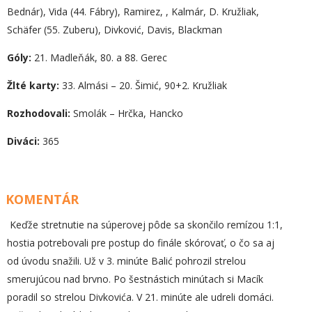
Bednár), Vida (44. Fábry), Ramirez, , Kalmár, D. Kružliak,
Schäfer (55. Zuberu), Divković, Davis, Blackman
Góly:
21. Madleňák, 80. a 88. Gerec
Žlté karty:
33. Almási – 20. Šimić, 90+2. Kružliak
Rozhodovali:
Smolák – Hrčka, Hancko
Diváci:
365
KOMENTÁR
Keďže stretnutie na súperovej pôde sa skončilo remízou 1:1,
hostia potrebovali pre postup do finále skórovať, o čo sa aj
od úvodu snažili. Už v 3. minúte Balić pohrozil strelou
smerujúcou nad brvno. Po šestnástich minútach si Macík
poradil so strelou Divkovića. V 21. minúte ale udreli domáci.