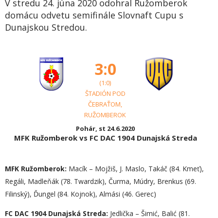
V stredu 24. júna 2020 odohral Ružomberok
domácu odvetu semifinále Slovnaft Cupu s
Dunajskou Stredou.
3:0
(1:0)
ŠTADIÓN POD
ČEBRAŤOM,
RUŽOMBEROK
Pohár, st 24.6.2020
MFK Ružomberok vs FC DAC 1904 Dunajská Streda
MFK Ružomberok:
Macík – Mojžiš, J. Maslo, Takáč (84. Kmeť),
Regáli, Madleňák (78. Twardzik), Čurma, Múdry, Brenkus (69.
Filinský), Ďungel (84. Kojnok), Almási (46. Gerec)
FC DAC 1904 Dunajská Streda:
Jedlička – Šimić, Balić (81.