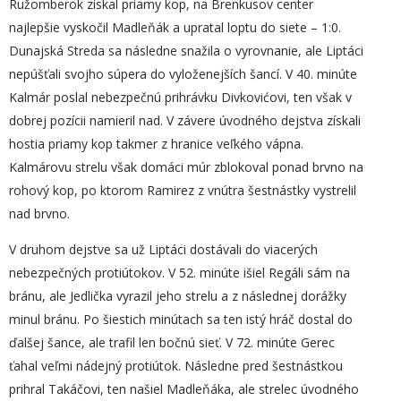
Ružomberok získal priamy kop, na Brenkusov center
najlepšie vyskočil Madleňák a upratal loptu do siete – 1:0.
Dunajská Streda sa následne snažila o vyrovnanie, ale Liptáci
nepúšťali svojho súpera do vyloženejších šancí. V 40. minúte
Kalmár poslal nebezpečnú prihrávku Divkovićovi, ten však v
dobrej pozícii namieril nad. V závere úvodného dejstva získali
hostia priamy kop takmer z hranice veľkého vápna.
Kalmárovu strelu však domáci múr zblokoval ponad brvno na
rohový kop, po ktorom Ramirez z vnútra šestnástky vystrelil
nad brvno.
V druhom dejstve sa už Liptáci dostávali do viacerých
nebezpečných protiútokov. V 52. minúte išiel Regáli sám na
bránu, ale Jedlička vyrazil jeho strelu a z následnej dorážky
minul bránu. Po šiestich minútach sa ten istý hráč dostal do
ďalšej šance, ale trafil len bočnú sieť. V 72. minúte Gerec
ťahal veľmi nádejný protiútok. Následne pred šestnástkou
prihral Takáčovi, ten našiel Madleňáka, ale strelec úvodného