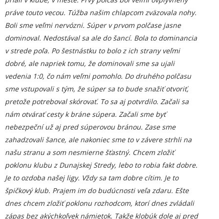
práve touto vecou. Túžba našim chlapcom zväzovala nohy.
Boli sme veľmi nervózni. Súper v prvom polčase jasne
dominoval. Nedostával sa ale do šancí. Bola to dominancia
v strede poľa. Po šestnástku to bolo z ich strany veľmi
dobré, ale napriek tomu, že dominovali sme sa ujali
vedenia 1:0, čo nám veľmi pomohlo. Do druhého polčasu
sme vstupovali s tým, že súper sa to bude snažiť otvoriť,
pretože potreboval skórovať. To sa aj potvrdilo. Začali sa
nám otvárať cesty k bráne súpera. Začali sme byť
nebezpeční už aj pred súperovou bránou. Zase sme
zahadzovali šance, ale nakoniec sme to v závere strhli na
našu stranu a som nesmierne šťastný. Chcem zložiť
poklonu klubu z Dunajskej Stredy, lebo to robia fakt dobre.
Je to ozdoba našej ligy. Vždy sa tam dobre cítim. Je to
špičkový klub. Prajem im do budúcnosti veľa zdaru. Ešte
dnes chcem zložiť poklonu rozhodcom, ktorí dnes zvládali
zápas bez akýchkoľvek námietok. Takže klobúk dole aj pred