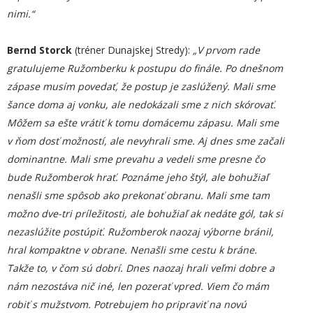
nimi.“
Bernd Storck
(tréner Dunajskej Stredy):
„V prvom rade
gratulujeme Ružomberku k postupu do finále. Po dnešnom
zápase musím povedať, že postup je zaslúžený. Mali sme
šance doma aj vonku, ale nedokázali sme z nich skórovať.
Môžem sa ešte vrátiť k tomu domácemu zápasu. Mali sme
v ňom dosť možností, ale nevyhrali sme. Aj dnes sme začali
dominantne. Mali sme prevahu a vedeli sme presne čo
bude Ružomberok hrať. Poznáme jeho štýl, ale bohužiaľ
nenašli sme spôsob ako prekonať obranu. Mali sme tam
možno dve-tri príležitosti, ale bohužiaľ ak nedáte gól, tak si
nezaslúžite postúpiť. Ružomberok naozaj výborne bránil,
hral kompaktne v obrane. Nenašli sme cestu k bráne.
Takže to, v čom sú dobrí. Dnes naozaj hrali veľmi dobre a
nám nezostáva nič iné, len pozerať vpred. Viem čo mám
robiť s mužstvom. Potrebujem ho pripraviť na novú